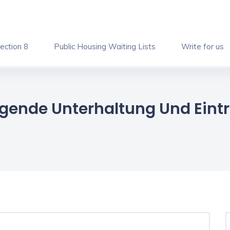
ection 8
Public Housing Waiting Lists
Write for us
gende Unterhaltung Und Eintr