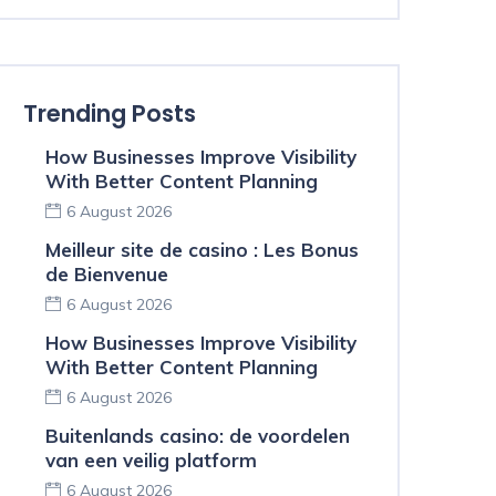
Trending Posts
How Businesses Improve Visibility
With Better Content Planning
6 August 2026
Meilleur site de casino : Les Bonus
de Bienvenue
6 August 2026
How Businesses Improve Visibility
With Better Content Planning
6 August 2026
Buitenlands casino: de voordelen
van een veilig platform
6 August 2026