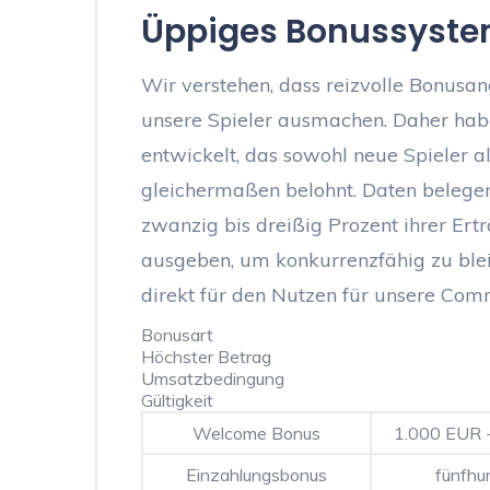
Üppiges Bonussystem 
Wir verstehen, dass reizvolle Bonusa
unsere Spieler ausmachen. Daher habe
entwickelt, das sowohl neue Spieler 
gleichermaßen belohnt. Daten belegen,
zwanzig bis dreißig Prozent ihrer Ert
ausgeben, um konkurrenzfähig zu blei
direkt für den Nutzen für unsere Com
Bonusart
Höchster Betrag
Umsatzbedingung
Gültigkeit
Welcome Bonus
1.000 EUR +
Einzahlungsbonus
fünfhu