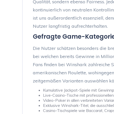
Qualität, sondern ebenso Fairness. Je
kontinuierlich von neutralen Kontroll
ist uns außerordentlich essenziell, de
Nutzer langfristig aufrechterhalten.
Gefragte Game-Kategorie
Die Nutzer schätzen besonders die bre
bei welchen bereits Gewinne in Milli
Fans finden bei Winshark zahlreiche 
amerikanischen Roulette, wohingege
zeitgemäßen Varianten auswählen kö
Kumulative Jackpot-Spiele mit Gewinnpo
Live-Casino-Tische mit professionellen
Video-Poker in allen verbreiteten Vari
Exklusive Winshark-Titel, die ausschließ
Casino-Tischspiele wie Baccarat, Crap