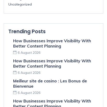
Uncategorized
Trending Posts
How Businesses Improve Visibility With
Better Content Planning
6 August 2026
How Businesses Improve Visibility With
Better Content Planning
6 August 2026
Meilleur site de casino : Les Bonus de
Bienvenue
6 August 2026
How Businesses Improve Visibility With
Better Content Planning