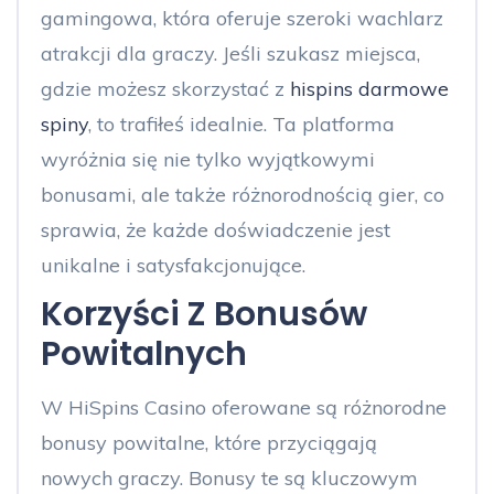
gamingowa, która oferuje szeroki wachlarz
atrakcji dla graczy. Jeśli szukasz miejsca,
gdzie możesz skorzystać z
hispins darmowe
spiny
, to trafiłeś idealnie. Ta platforma
wyróżnia się nie tylko wyjątkowymi
bonusami, ale także różnorodnością gier, co
sprawia, że każde doświadczenie jest
unikalne i satysfakcjonujące.
Korzyści Z Bonusów
Powitalnych
W HiSpins Casino oferowane są różnorodne
bonusy powitalne, które przyciągają
nowych graczy. Bonusy te są kluczowym