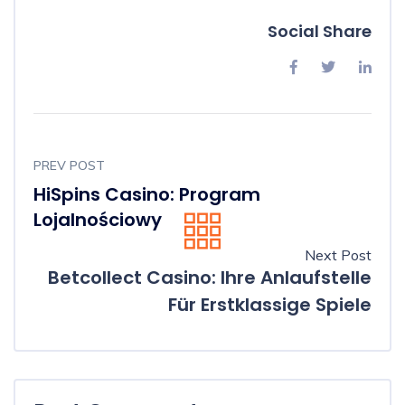
Social Share
PREV POST
HiSpins Casino: Program
Lojalnościowy
Next Post
Betcollect Casino: Ihre Anlaufstelle
Für Erstklassige Spiele