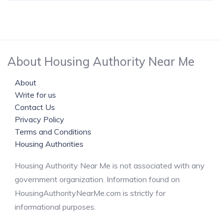
About Housing Authority Near Me
About
Write for us
Contact Us
Privacy Policy
Terms and Conditions
Housing Authorities
Housing Authority Near Me is not associated with any
government organization. Information found on
HousingAuthorityNearMe.com is strictly for
informational purposes.