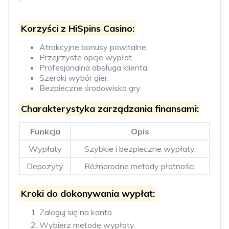
Korzyści z HiSpins Casino:
Atrakcyjne bonusy powitalne.
Przejrzyste opcje wypłat.
Profesjonalna obsługa klienta.
Szeroki wybór gier.
Bezpieczne środowisko gry.
Charakterystyka zarządzania finansami:
Funkcja
Opis
Wypłaty
Szybkie i bezpieczne wypłaty.
Depozyty
Różnorodne metody płatności.
Kroki do dokonywania wypłat:
Zaloguj się na konto.
Wybierz metodę wypłaty.