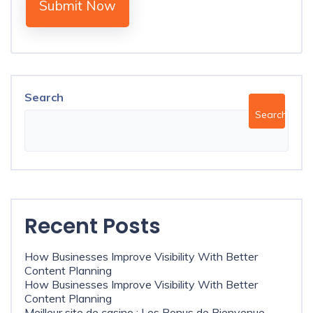
Submit Now
Search
Search
Recent Posts
How Businesses Improve Visibility With Better
Content Planning
How Businesses Improve Visibility With Better
Content Planning
Meilleur site de casino : Les Bonus de Bienvenue