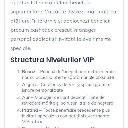
oportunitate de a obține beneficii
suplimentare. Cu cât te distrezi mai mult, cu
atât urci în ierarhie și deblochezi beneficii
precum cashback crescut, manager
personal dedicat și invitații la evenimente
speciale.
Structura Nivelurilor VIP
Bronz
– Punctul de început pentru toți membrii
noi, cu acces la oferte săptămânale obișnuite
Argint
– Cashback de 5% și spinuri gratuite
lunare personalizate
Aur
– Manager de cont dedicat, limite de
retragere mărite și bonusuri la zile de naștere
Platină
– Toate beneficiile precedente plus
invitații speciale la competiții și evenimente
VIP offline