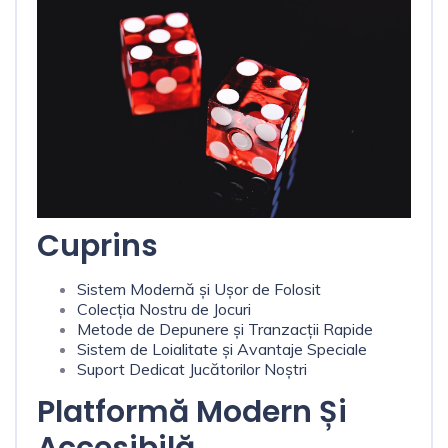
Cuprins
Sistem Modernă și Ușor de Folosit
Colecția Nostru de Jocuri
Metode de Depunere și Tranzacții Rapide
Sistem de Loialitate și Avantaje Speciale
Suport Dedicat Jucătorilor Noștri
Platformă Modern Și
Accesibilă