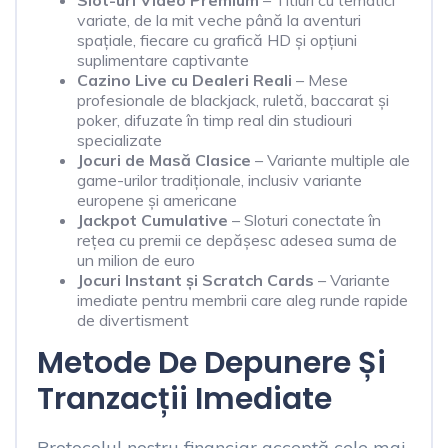
variate, de la mit veche până la aventuri
spațiale, fiecare cu grafică HD și opțiuni
suplimentare captivante
Cazino Live cu Dealeri Reali
– Mese
profesionale de blackjack, ruletă, baccarat și
poker, difuzate în timp real din studiouri
specializate
Jocuri de Masă Clasice
– Variante multiple ale
game-urilor tradiționale, inclusiv variante
europene și americane
Jackpot Cumulative
– Sloturi conectate în
rețea cu premii ce depășesc adesea suma de
un milion de euro
Jocuri Instant și Scratch Cards
– Variante
imediate pentru membrii care aleg runde rapide
de divertisment
Metode De Depunere Și
Tranzacții Imediate
Protocolul nostru financiar acceptă cele mai