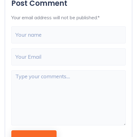
Post Comment
Your email address will not be published.
*