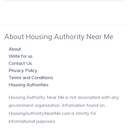
About Housing Authority Near Me
About
Write for us
Contact Us
Privacy Policy
Terms and Conditions
Housing Authorities
Housing Authority Near Me is not associated with any
government organization. Information found on
HousingAuthorityNearMe.com is strictly for
informational purposes.