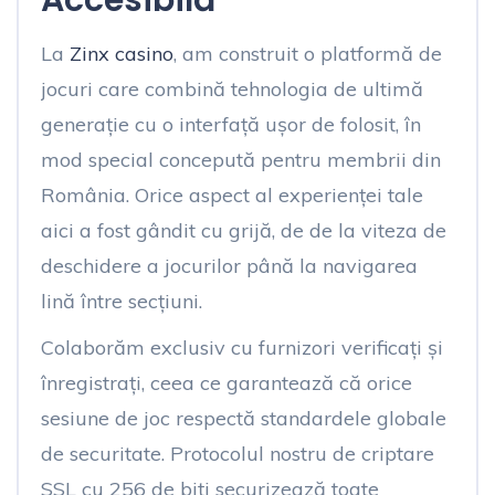
La
Zinx casino
, am construit o platformă de
jocuri care combină tehnologia de ultimă
generație cu o interfață ușor de folosit, în
mod special concepută pentru membrii din
România. Orice aspect al experienței tale
aici a fost gândit cu grijă, de de la viteza de
deschidere a jocurilor până la navigarea
lină între secțiuni.
Colaborăm exclusiv cu furnizori verificați și
înregistrați, ceea ce garantează că orice
sesiune de joc respectă standardele globale
de securitate. Protocolul nostru de criptare
SSL cu 256 de biți securizează toate