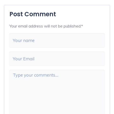
Post Comment
Your email address will not be published.
*