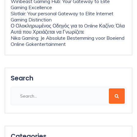
Winbeast Gaming Hub: Your Gateway to Elite
Gaming Excellence
Slotlair: Your personal Gateway to Elite Internet
Gaming Distinction
Ο Ολοκληρωμένος Οδηγός για το Online Καζίνο: Όλα
Αυτά που Χρειάζεται να Γνωρίζετε
Nika Gaming: Je Absolute Bestemming voor Boeiend
Online Gokentertainment
Search
Categories