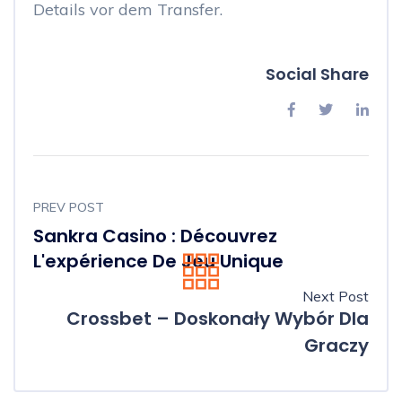
Details vor dem Transfer.
Social Share
PREV POST
Sankra Casino : Découvrez
L'expérience De Jeu Unique
Next Post
Crossbet – Doskonały Wybór Dla
Graczy