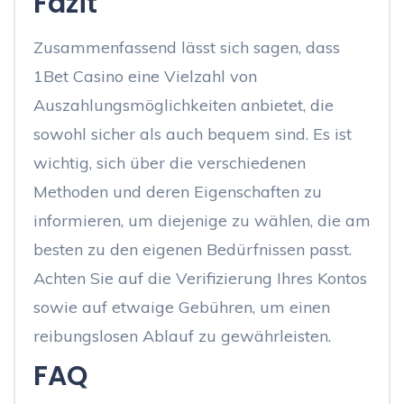
Fazit
Zusammenfassend lässt sich sagen, dass
1Bet Casino eine Vielzahl von
Auszahlungsmöglichkeiten anbietet, die
sowohl sicher als auch bequem sind. Es ist
wichtig, sich über die verschiedenen
Methoden und deren Eigenschaften zu
informieren, um diejenige zu wählen, die am
besten zu den eigenen Bedürfnissen passt.
Achten Sie auf die Verifizierung Ihres Kontos
sowie auf etwaige Gebühren, um einen
reibungslosen Ablauf zu gewährleisten.
FAQ