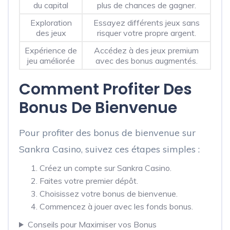
du capital
plus de chances de gagner.
Exploration
Essayez différents jeux sans
des jeux
risquer votre propre argent.
Expérience de
Accédez à des jeux premium
jeu améliorée
avec des bonus augmentés.
Comment Profiter Des
Bonus De Bienvenue
Pour profiter des bonus de bienvenue sur
Sankra Casino, suivez ces étapes simples :
Créez un compte sur Sankra Casino.
Faites votre premier dépôt.
Choisissez votre bonus de bienvenue.
Commencez à jouer avec les fonds bonus.
Conseils pour Maximiser vos Bonus