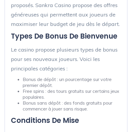
proposés. Sankra Casino propose des offres
généreuses qui permettent aux joueurs de
maximiser leur budget de jeu dès le départ.
Types De Bonus De Bienvenue
Le casino propose plusieurs types de bonus
pour ses nouveaux joueurs. Voici les
principales catégories :
Bonus de dépôt : un pourcentage sur votre
premier dépôt.
Free spins : des tours gratuits sur certains jeux
populaires.
Bonus sans dépôt : des fonds gratuits pour
commencer à jouer sans risque.
Conditions De Mise