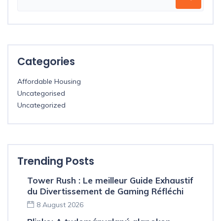
Categories
Affordable Housing
Uncategorised
Uncategorized
Trending Posts
Tower Rush : Le meilleur Guide Exhaustif
du Divertissement de Gaming Réfléchi
8 August 2026