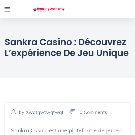
Sankra Casino : Découvrez
L’expérience De Jeu Unique
by Xwqtqwtwqtwqt
0 Comments
Sankra Casino est une plateforme de jeu en