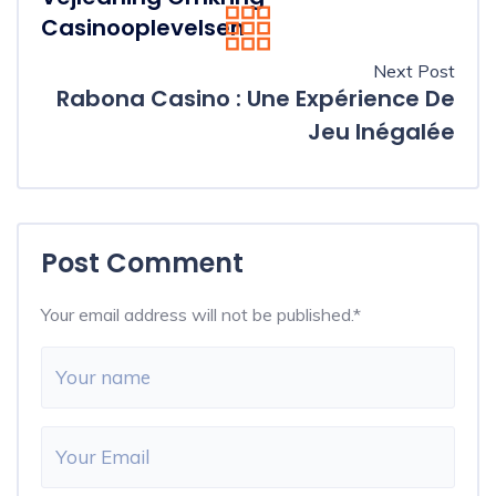
Casinooplevelsen
Next Post
Rabona Casino : Une Expérience De
Jeu Inégalée
Post Comment
Your email address will not be published.
*