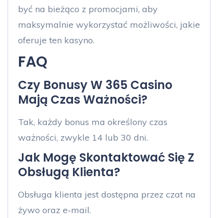
być na bieżąco z promocjami, aby
maksymalnie wykorzystać możliwości, jakie
oferuje ten kasyno.
FAQ
Czy Bonusy W 365 Casino
Mają Czas Ważności?
Tak, każdy bonus ma określony czas
ważności, zwykle 14 lub 30 dni.
Jak Mogę Skontaktować Się Z
Obsługą Klienta?
Obsługa klienta jest dostępna przez czat na
żywo oraz e-mail.