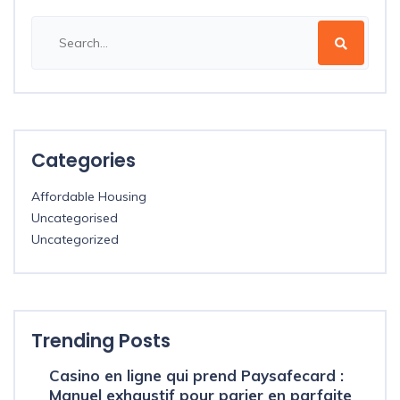
Categories
Affordable Housing
Uncategorised
Uncategorized
Trending Posts
Casino en ligne qui prend Paysafecard :
Manuel exhaustif pour parier en parfaite