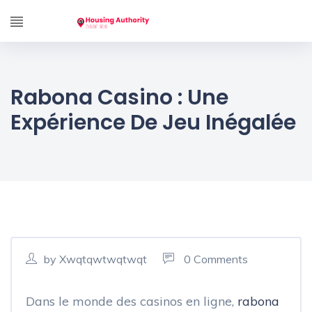
Rabona Casino : Une
Expérience De Jeu Inégalée
by Xwqtqwtwqtwqt
0 Comments
Dans le monde des casinos en ligne,
rabona