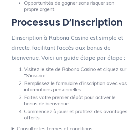
Opportunités de gagner sans risquer son
propre argent.
Processus D’Inscription
L’inscription à Rabona Casino est simple et
directe, facilitant l’accès aux bonus de
bienvenue. Voici un guide étape par étape :
Visitez le site de Rabona Casino et cliquez sur
“S’inscrire”.
Remplissez le formulaire d’inscription avec vos
informations personnelles.
Faites votre premier dépôt pour activer le
bonus de bienvenue.
Commencez à jouer et profitez des avantages
offerts.
Consulter les termes et conditions