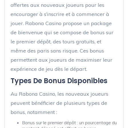
offertes aux nouveaux joueurs pour les
encourager à s’inscrire et à commencer à
jouer. Rabona Casino propose un package
de bienvenue qui se compose de bonus sur
le premier dépôt, des tours gratuits, et
même des paris sans risque. Ces bonus
permettent aux joueurs de maximiser leur
expérience de jeu dès le départ.
Types De Bonus Disponibles
Au Rabona Casino, les nouveaux joueurs
peuvent bénéficier de plusieurs types de
bonus, notamment :
Bonus sur le premier dépôt : un pourcentage du