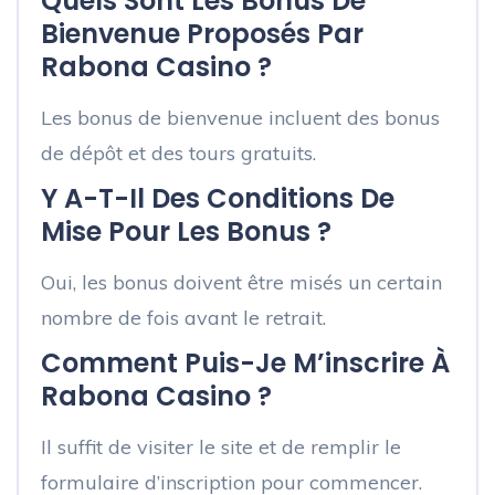
Quels Sont Les Bonus De
Bienvenue Proposés Par
Rabona Casino ?
Les bonus de bienvenue incluent des bonus
de dépôt et des tours gratuits.
Y A-T-Il Des Conditions De
Mise Pour Les Bonus ?
Oui, les bonus doivent être misés un certain
nombre de fois avant le retrait.
Comment Puis-Je M’inscrire À
Rabona Casino ?
Il suffit de visiter le site et de remplir le
formulaire d’inscription pour commencer.