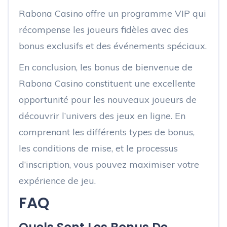
Rabona Casino offre un programme VIP qui
récompense les joueurs fidèles avec des
bonus exclusifs et des événements spéciaux.
En conclusion, les bonus de bienvenue de
Rabona Casino constituent une excellente
opportunité pour les nouveaux joueurs de
découvrir l’univers des jeux en ligne. En
comprenant les différents types de bonus,
les conditions de mise, et le processus
d’inscription, vous pouvez maximiser votre
expérience de jeu.
FAQ