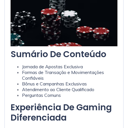
Sumário De Conteúdo
Jornada de Apostas Exclusiva
Formas de Transação e Movimentações
Confiáveis
Bônus e Campanhas Exclusivas
Atendimento ao Cliente Qualificado
Perguntas Comuns
Experiência De Gaming
Diferenciada