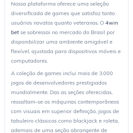
Nossa plataforma oferece uma seleção
diversificada de games que satisfaz tanto
usuários novatos quanto veteranos. O
4win
bet
se sobressai no mercado do Brasil por
disponibilizar uma ambiente amigável e
flexível, ajustada para dispositivos móveis e
computadores.
A coleção de games inclui mais de 3.000
jogos de desenvolvedores prestigiados
mundialmente. Das as seções oferecidas,
ressaltam-se os máquinas contemporâneos
com visuais em superior definição, jogos de
tabuleiro clássicos como blackjack e roleta,
ademais de uma seção abrangente de