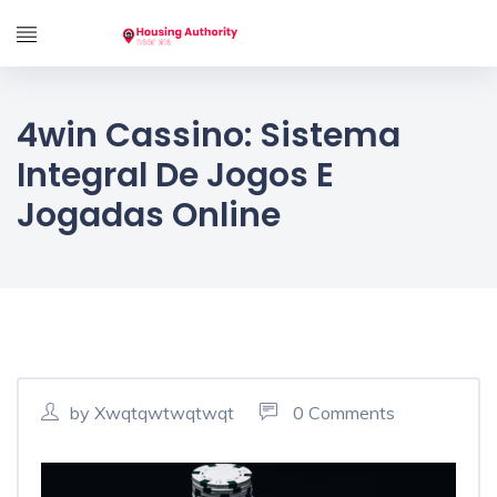
4win Cassino: Sistema
Integral De Jogos E
Jogadas Online
by Xwqtqwtwqtwqt
0 Comments