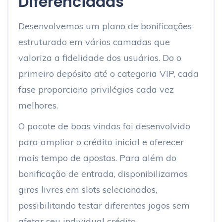
Diferenciadas
Desenvolvemos um plano de bonificações
estruturado em vários camadas que
valoriza a fidelidade dos usuários. Do o
primeiro depósito até o categoria VIP, cada
fase proporciona privilégios cada vez
melhores.
O pacote de boas vindas foi desenvolvido
para ampliar o crédito inicial e oferecer
mais tempo de apostas. Para além do
bonificação de entrada, disponibilizamos
giros livres em slots selecionados,
possibilitando testar diferentes jogos sem
afetar seu individual crédito.