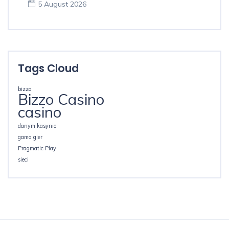
5 August 2026
Tags Cloud
bizzo
Bizzo Casino
casino
danym kasynie
gama gier
Pragmatic Play
sieci