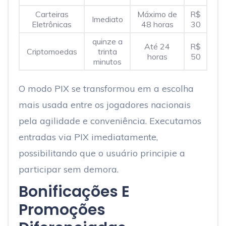
Carteiras
Máximo de
R$
Imediato
Eletrônicas
48 horas
30
quinze a
Até 24
R$
Criptomoedas
trinta
horas
50
minutos
O modo PIX se transformou em a escolha
mais usada entre os jogadores nacionais
pela agilidade e conveniência. Executamos
entradas via PIX imediatamente,
possibilitando que o usuário principie a
participar sem demora.
Bonificações E
Promoções