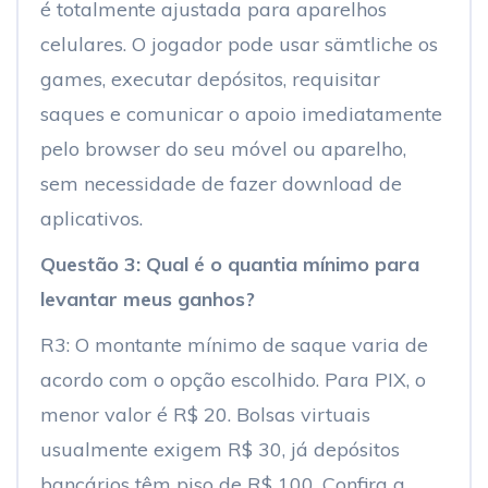
é totalmente ajustada para aparelhos
celulares. O jogador pode usar sämtliche os
games, executar depósitos, requisitar
saques e comunicar o apoio imediatamente
pelo browser do seu móvel ou aparelho,
sem necessidade de fazer download de
aplicativos.
Questão 3: Qual é o quantia mínimo para
levantar meus ganhos?
R3: O montante mínimo de saque varia de
acordo com o opção escolhido. Para PIX, o
menor valor é R$ 20. Bolsas virtuais
usualmente exigem R$ 30, já depósitos
bancários têm piso de R$ 100. Confira a