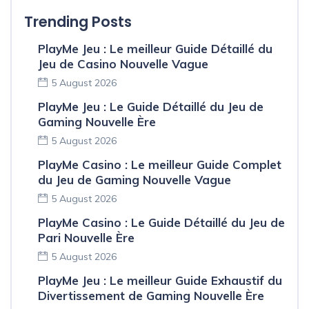
Trending Posts
PlayMe Jeu : Le meilleur Guide Détaillé du
Jeu de Casino Nouvelle Vague
5 August 2026
PlayMe Jeu : Le Guide Détaillé du Jeu de
Gaming Nouvelle Ère
5 August 2026
PlayMe Casino : Le meilleur Guide Complet
du Jeu de Gaming Nouvelle Vague
5 August 2026
PlayMe Casino : Le Guide Détaillé du Jeu de
Pari Nouvelle Ère
5 August 2026
PlayMe Jeu : Le meilleur Guide Exhaustif du
Divertissement de Gaming Nouvelle Ère