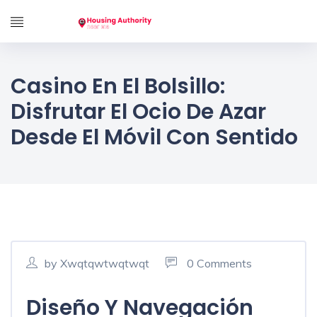
Casino En El Bolsillo:
Disfrutar El Ocio De Azar
Desde El Móvil Con Sentido
by Xwqtqwtwqtwqt
0 Comments
Diseño Y Navegación