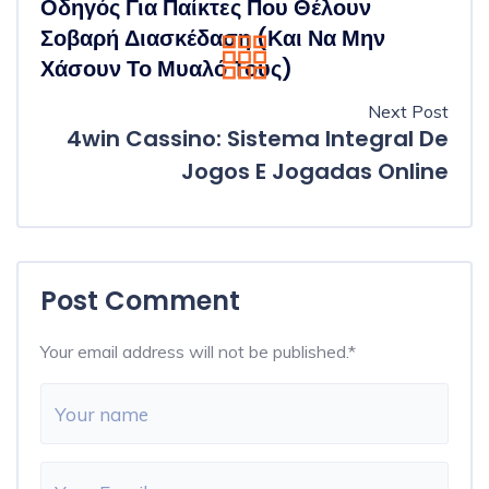
Οδηγός Για Παίκτες Που Θέλουν
Σοβαρή Διασκέδαση (και Να Μην
Χάσουν Το Μυαλό Τους)
Next Post
4win Cassino: Sistema Integral De
Jogos E Jogadas Online
Post Comment
Your email address will not be published.
*