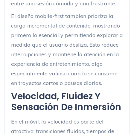
entre una sesión cómoda y una frustrante.
El diseño mobile-first también prioriza la
carga incremental de contenido, mostrando
primero lo esencial y permitiendo explorar a
medida que el usuario desliza. Esto reduce
interrupciones y mantiene la atención en la
experiencia de entretenimiento, algo
especialmente valioso cuando se consume
en trayectos cortos o pausas diarias.
Velocidad, Fluidez Y
Sensación De Inmersión
En el móvil, la velocidad es parte del
atractivo: transiciones fluidas, tiempos de