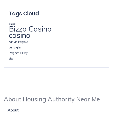
Tags Cloud
bizzo
Bizzo Casino
casino
danym kasynie
gama gier
Pragmatic Play
sieci
About Housing Authority Near Me
About