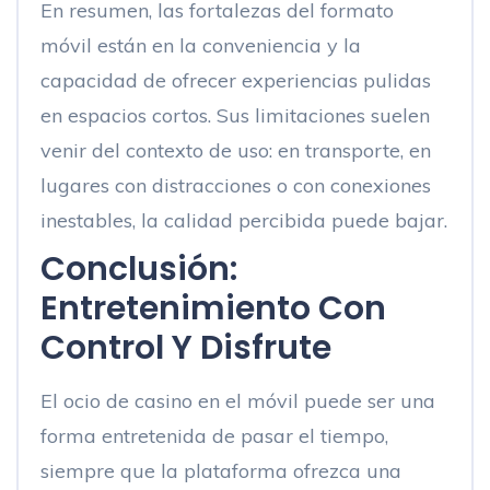
En resumen, las fortalezas del formato
móvil están en la conveniencia y la
capacidad de ofrecer experiencias pulidas
en espacios cortos. Sus limitaciones suelen
venir del contexto de uso: en transporte, en
lugares con distracciones o con conexiones
inestables, la calidad percibida puede bajar.
Conclusión:
Entretenimiento Con
Control Y Disfrute
El ocio de casino en el móvil puede ser una
forma entretenida de pasar el tiempo,
siempre que la plataforma ofrezca una