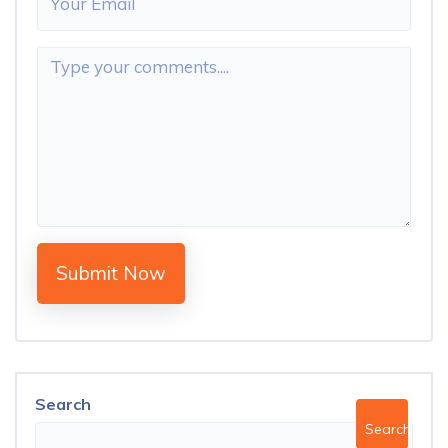
Submit Now
Search
Search