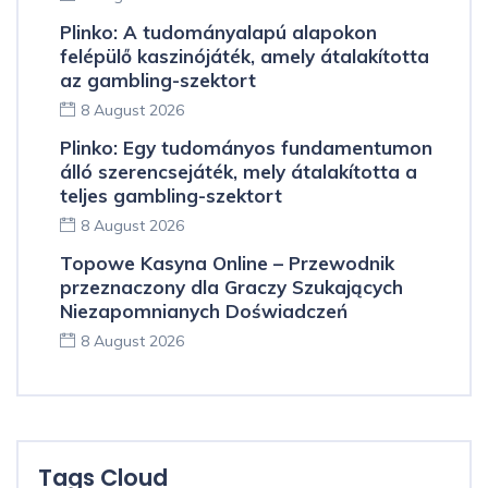
Plinko: A tudományalapú alapokon
felépülő kaszinójáték, amely átalakította
az gambling-szektort
8 August 2026
Plinko: Egy tudományos fundamentumon
álló szerencsejáték, mely átalakította a
teljes gambling-szektort
8 August 2026
Topowe Kasyna Online – Przewodnik
przeznaczony dla Graczy Szukających
Niezapomnianych Doświadczeń
8 August 2026
Tags Cloud