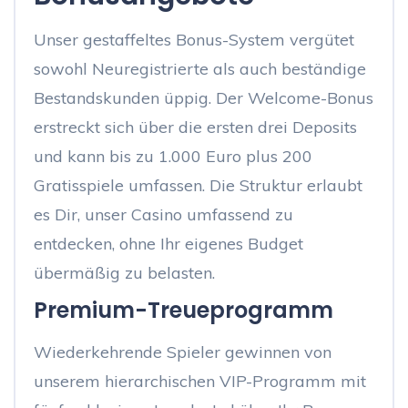
Unser gestaffeltes Bonus-System vergütet
sowohl Neuregistrierte als auch beständige
Bestandskunden üppig. Der Welcome-Bonus
erstreckt sich über die ersten drei Deposits
und kann bis zu 1.000 Euro plus 200
Gratisspiele umfassen. Die Struktur erlaubt
es Dir, unser Casino umfassend zu
entdecken, ohne Ihr eigenes Budget
übermäßig zu belasten.
Premium-Treueprogramm
Wiederkehrende Spieler gewinnen von
unserem hierarchischen VIP-Programm mit