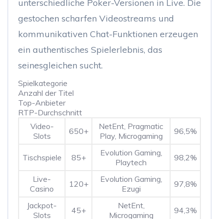
unterschiedliche Poker-Versionen in Live. Die
gestochen scharfen Videostreams und
kommunikativen Chat-Funktionen erzeugen
ein authentisches Spielerlebnis, das
seinesgleichen sucht.
Spielkategorie
Anzahl der Titel
Top-Anbieter
RTP-Durchschnitt
Video-
NetEnt, Pragmatic
650+
96,5%
Slots
Play, Microgaming
Evolution Gaming,
Tischspiele
85+
98,2%
Playtech
Live-
Evolution Gaming,
120+
97,8%
Casino
Ezugi
Jackpot-
NetEnt,
45+
94,3%
Slots
Microgaming