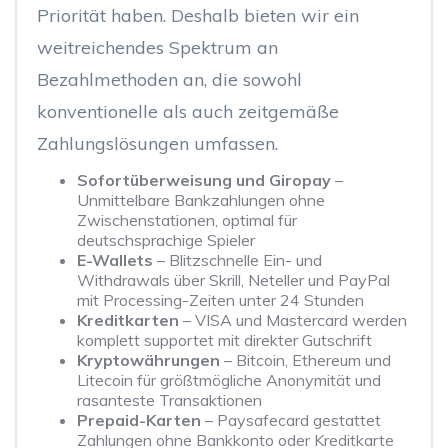
Priorität haben. Deshalb bieten wir ein
weitreichendes Spektrum an
Bezahlmethoden an, die sowohl
konventionelle als auch zeitgemäße
Zahlungslösungen umfassen.
Sofortüberweisung und Giropay
–
Unmittelbare Bankzahlungen ohne
Zwischenstationen, optimal für
deutschsprachige Spieler
E-Wallets
– Blitzschnelle Ein- und
Withdrawals über Skrill, Neteller und PayPal
mit Processing-Zeiten unter 24 Stunden
Kreditkarten
– VISA und Mastercard werden
komplett supportet mit direkter Gutschrift
Kryptowährungen
– Bitcoin, Ethereum und
Litecoin für größtmögliche Anonymität und
rasanteste Transaktionen
Prepaid-Karten
– Paysafecard gestattet
Zahlungen ohne Bankkonto oder Kreditkarte