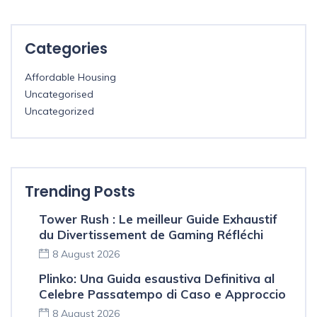
Categories
Affordable Housing
Uncategorised
Uncategorized
Trending Posts
Tower Rush : Le meilleur Guide Exhaustif
du Divertissement de Gaming Réfléchi
8 August 2026
Plinko: Una Guida esaustiva Definitiva al
Celebre Passatempo di Caso e Approccio
8 August 2026