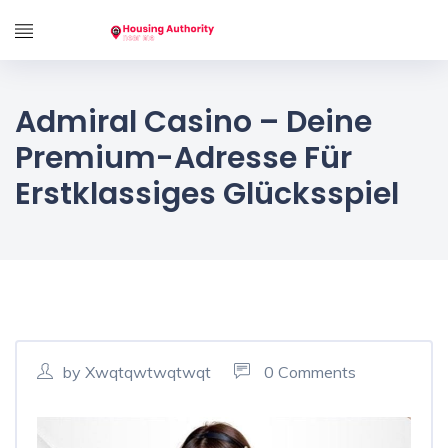
Admiral Casino – Deine
Premium-Adresse Für
Erstklassiges Glücksspiel
by Xwqtqwtwqtwqt
0 Comments