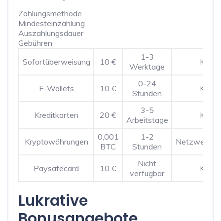
Zahlungsmethode
Mindesteinzahlung
Auszahlungsdauer
Gebühren
1-3
Sofortüberweisung
10 €
Keine
Werktage
0-24
E-Wallets
10 €
Keine
Stunden
3-5
Kreditkarten
20 €
Keine
Arbeitstage
0,001
1-2
Kryptowährungen
Netzwerkge
BTC
Stunden
Nicht
Paysafecard
10 €
Keine
verfügbar
Lukrative
Bonusangebote