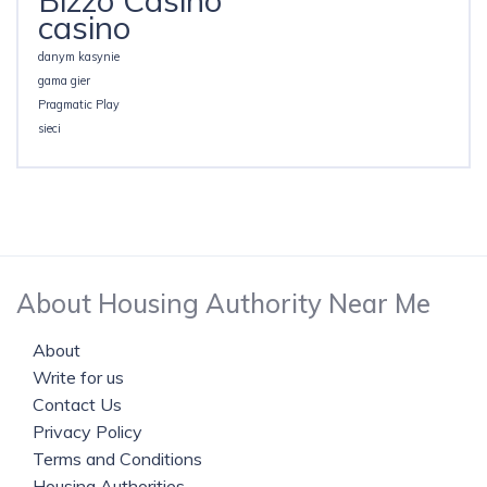
Bizzo Casino
casino
danym kasynie
gama gier
Pragmatic Play
sieci
About Housing Authority Near Me
About
Write for us
Contact Us
Privacy Policy
Terms and Conditions
Housing Authorities