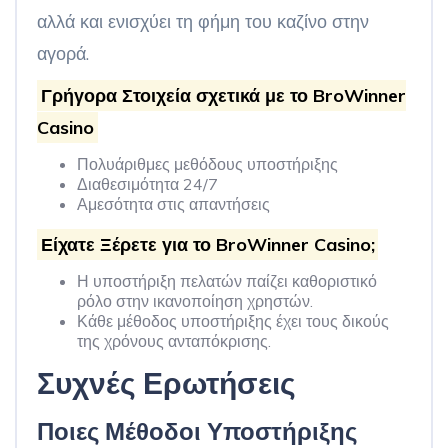
αλλά και ενισχύει τη φήμη του καζίνο στην
αγορά.
Γρήγορα Στοιχεία σχετικά με το BroWinner
Casino
Πολυάριθμες μεθόδους υποστήριξης
Διαθεσιμότητα 24/7
Αμεσότητα στις απαντήσεις
Είχατε Ξέρετε για το BroWinner Casino;
Η υποστήριξη πελατών παίζει καθοριστικό
ρόλο στην ικανοποίηση χρηστών.
Κάθε μέθοδος υποστήριξης έχει τους δικούς
της χρόνους ανταπόκρισης.
Συχνές Ερωτήσεις
Ποιες Μέθοδοι Υποστήριξης