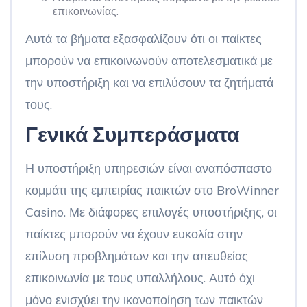
επικοινωνίας.
Αυτά τα βήματα εξασφαλίζουν ότι οι παίκτες
μπορούν να επικοινωνούν αποτελεσματικά με
την υποστήριξη και να επιλύσουν τα ζητήματά
τους.
Γενικά Συμπεράσματα
Η υποστήριξη υπηρεσιών είναι αναπόσπαστο
κομμάτι της εμπειρίας παικτών στο BroWinner
Casino. Με διάφορες επιλογές υποστήριξης, οι
παίκτες μπορούν να έχουν ευκολία στην
επίλυση προβλημάτων και την απευθείας
επικοινωνία με τους υπαλλήλους. Αυτό όχι
μόνο ενισχύει την ικανοποίηση των παικτών