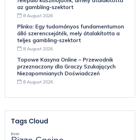
felépülő kaszinójáték, amely átalakította
az gambling-szektort
8 August 2026
Plinko: Egy tudományos fundamentumon
álló szerencsejáték, mely átalakította a
teljes gambling-szektort
8 August 2026
Topowe Kasyna Online – Przewodnik
przeznaczony dla Graczy Szukających
Niezapomnianych Doświadczeń
8 August 2026
Tags Cloud
bizzo