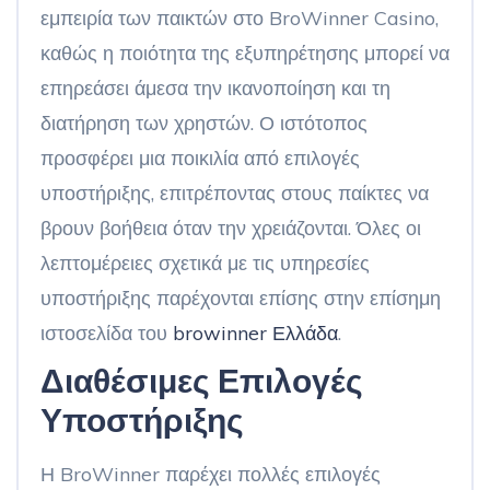
εμπειρία των παικτών στο BroWinner Casino,
καθώς η ποιότητα της εξυπηρέτησης μπορεί να
επηρεάσει άμεσα την ικανοποίηση και τη
διατήρηση των χρηστών. Ο ιστότοπος
προσφέρει μια ποικιλία από επιλογές
υποστήριξης, επιτρέποντας στους παίκτες να
βρουν βοήθεια όταν την χρειάζονται. Όλες οι
λεπτομέρειες σχετικά με τις υπηρεσίες
υποστήριξης παρέχονται επίσης στην επίσημη
ιστοσελίδα του
browinner Ελλάδα
.
Διαθέσιμες Επιλογές
Υποστήριξης
Η BroWinner παρέχει πολλές επιλογές