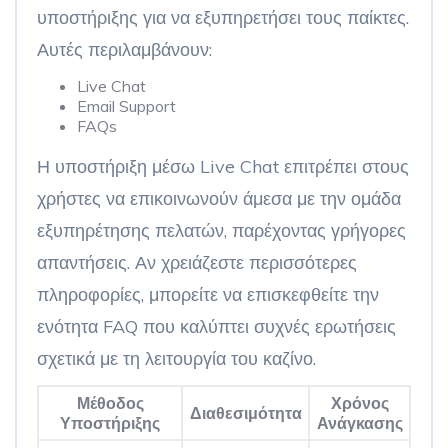
υποστήριξης για να εξυπηρετήσει τους παίκτες.
Αυτές περιλαμβάνουν:
Live Chat
Email Support
FAQs
Η υποστήριξη μέσω Live Chat επιτρέπει στους
χρήστες να επικοινωνούν άμεσα με την ομάδα
εξυπηρέτησης πελατών, παρέχοντας γρήγορες
απαντήσεις. Αν χρειάζεστε περισσότερες
πληροφορίες, μπορείτε να επισκεφθείτε την
ενότητα FAQ που καλύπτει συχνές ερωτήσεις
σχετικά με τη λειτουργία του καζίνο.
Μέθοδος
Χρόνος
Διαθεσιμότητα
Υποστήριξης
Ανάγκασης