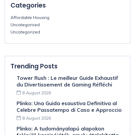
Categories
Affordable Housing
Uncategorised
Uncategorized
Trending Posts
Tower Rush : Le meilleur Guide Exhaustif
du Divertissement de Gaming Réfléchi
8 August 2026
Plinko: Una Guida esaustiva Definitiva al
Celebre Passatempo di Caso e Approccio
8 August 2026
Plinko: A tudományalapú alapokon