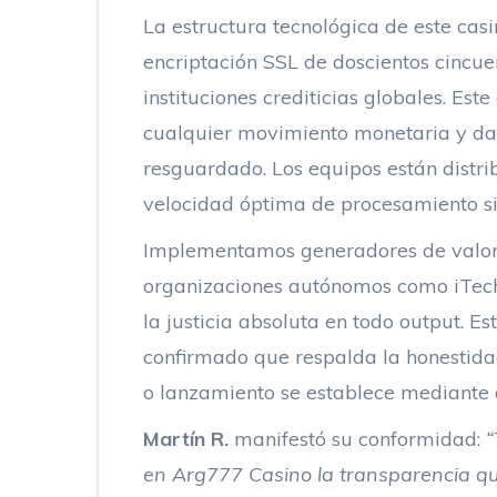
La estructura tecnológica de este cas
encriptación SSL de doscientos cincue
instituciones crediticias globales. Es
cualquier movimiento monetaria y da
resguardado. Los equipos están distr
velocidad óptima de procesamiento sin
Implementamos generadores de valore
organizaciones autónomos como iTech
la justicia absoluta en todo output. Es
confirmado que respalda la honestidad
o lanzamiento se establece mediante
Martín R.
manifestó su conformidad:
“
en Arg777 Casino la transparencia qu