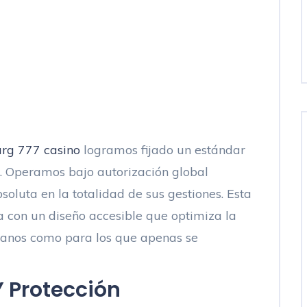
arg 777 casino
logramos fijado un estándar
ne. Operamos bajo autorización global
soluta en la totalidad de sus gestiones. Esta
 con un diseño accesible que optimiza la
ranos como para los que apenas se
Y Protección