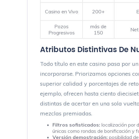
Casino en Vivo
200+
E
Pozos
más de
Net
Progresivos
150
Atributos Distintivas De 
Todo título en este casino pasa por un
incorporarse. Priorizamos opciones c
superior calidad y porcentajes de ret
ejemplo, ofrecen hasta ciento diecisi
distintas de acertar en una sola vuelt
mezclas premiadas.
Filtros sofisticados:
localización por d
únicas como rondas de bonificación y f
Versión demostración:
posibilidad d