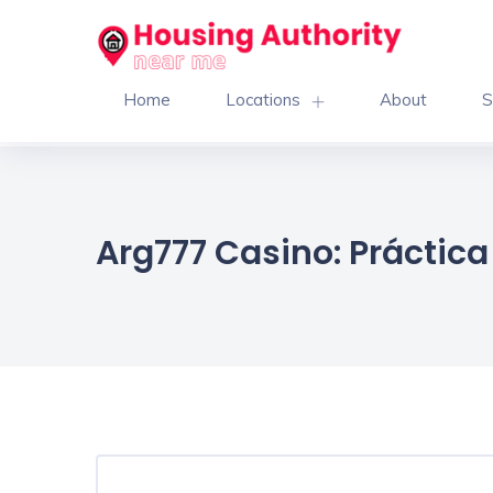
Home
Locations
About
S
Arg777 Casino: Práctic