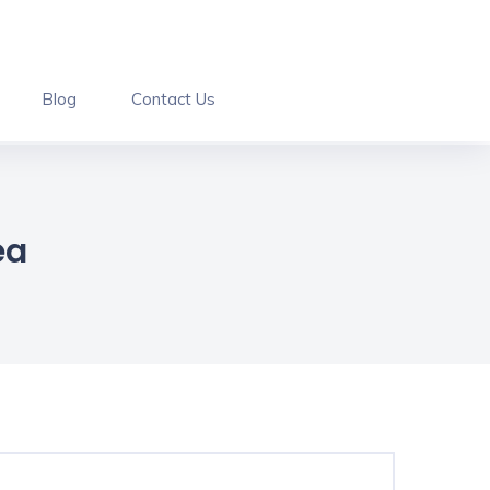
Blog
Contact Us
ea