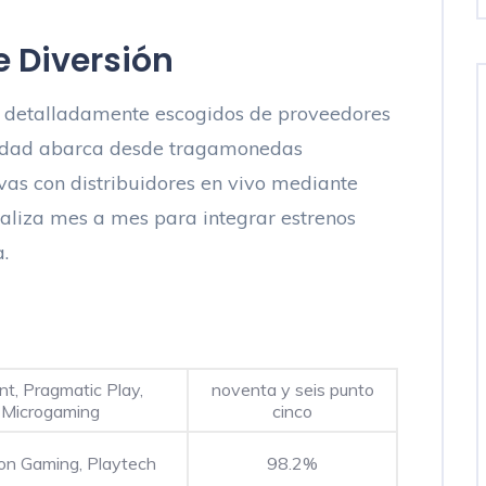
e Diversión
os detalladamente escogidos de proveedores
rsidad abarca desde tragamonedas
ivas con distribuidores en vivo mediante
aliza mes a mes para integrar estrenos
.
t, Pragmatic Play,
noventa y seis punto
Microgaming
cinco
ion Gaming, Playtech
98.2%