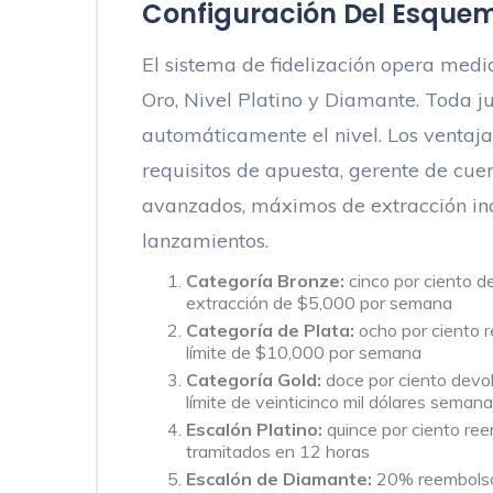
Configuración Del Esque
El sistema de fidelización opera media
Oro, Nivel Platino y Diamante. Toda 
automáticamente el nivel. Los ventaj
requisitos de apuesta, gerente de cue
avanzados, máximos de extracción inc
lanzamientos.
Categoría Bronze:
cinco por ciento d
extracción de $5,000 por semana
Categoría de Plata:
ocho por ciento 
límite de $10,000 por semana
Categoría Gold:
doce por ciento devol
límite de veinticinco mil dólares semana
Escalón Platino:
quince por ciento reem
tramitados en 12 horas
Escalón de Diamante:
20% reembolso, 