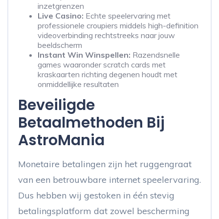
inzetgrenzen
Live Casino:
Echte speelervaring met
professionele croupiers middels high-definition
videoverbinding rechtstreeks naar jouw
beeldscherm
Instant Win Winspellen:
Razendsnelle
games waaronder scratch cards met
kraskaarten richting degenen houdt met
onmiddellijke resultaten
Beveiligde
Betaalmethoden Bij
AstroMania
Monetaire betalingen zijn het ruggengraat
van een betrouwbare internet speelervaring.
Dus hebben wij gestoken in één stevig
betalingsplatform dat zowel bescherming