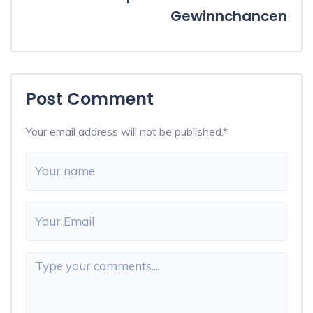
Gewinnchancen
Post Comment
Your email address will not be published.
*