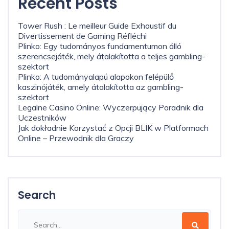
Recent Posts
Tower Rush : Le meilleur Guide Exhaustif du
Divertissement de Gaming Réfléchi
Plinko: Egy tudományos fundamentumon álló
szerencsejáték, mely átalakította a teljes gambling-
szektort
Plinko: A tudományalapú alapokon felépülő
kaszinójáték, amely átalakította az gambling-
szektort
Legalne Casino Online: Wyczerpujący Poradnik dla
Uczestników
Jak dokładnie Korzystać z Opcji BLIK w Platformach
Online – Przewodnik dla Graczy
Search