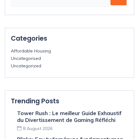
Categories
Affordable Housing
Uncategorised
Uncategorized
Trending Posts
Tower Rush : Le meilleur Guide Exhaustif
du Divertissement de Gaming Réfléchi
8 August 2026