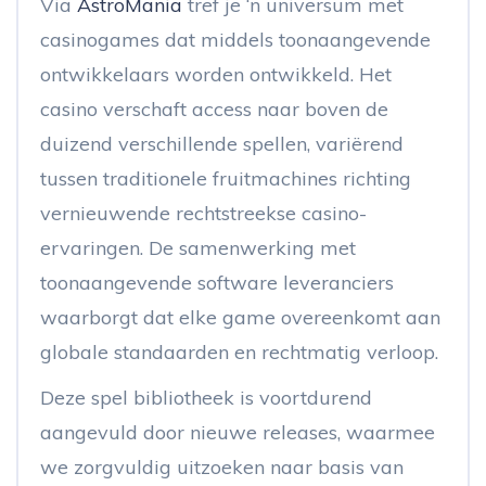
Via
AstroMania
tref je ‘n universum met
casinogames dat middels toonaangevende
ontwikkelaars worden ontwikkeld. Het
casino verschaft access naar boven de
duizend verschillende spellen, variërend
tussen traditionele fruitmachines richting
vernieuwende rechtstreekse casino-
ervaringen. De samenwerking met
toonaangevende software leveranciers
waarborgt dat elke game overeenkomt aan
globale standaarden en rechtmatig verloop.
Deze spel bibliotheek is voortdurend
aangevuld door nieuwe releases, waarmee
we zorgvuldig uitzoeken naar basis van