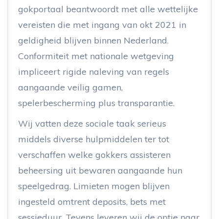
gokportaal beantwoordt met alle wettelijke
vereisten die met ingang van okt 2021 in
geldigheid blijven binnen Nederland.
Conformiteit met nationale wetgeving
impliceert rigide naleving van regels
aangaande veilig gamen,
spelerbescherming plus transparantie.
Wij vatten deze sociale taak serieus
middels diverse hulpmiddelen ter tot
verschaffen welke gokkers assisteren
beheersing uit bewaren aangaande hun
speelgedrag. Limieten mogen blijven
ingesteld omtrent deposits, bets met
sessieduur. Tevens leveren wij de optie naar