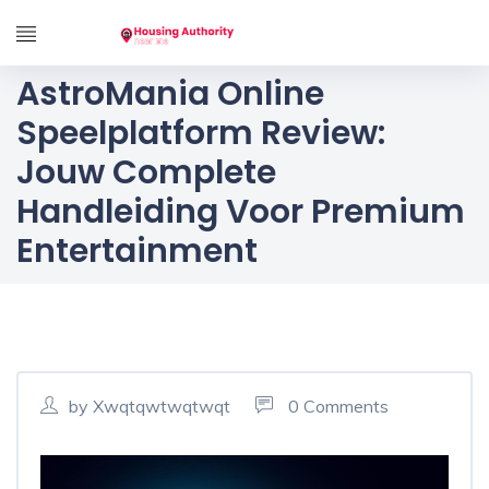
AstroMania Online
Speelplatform Review:
Jouw Complete
Handleiding Voor Premium
Entertainment
by Xwqtqwtwqtwqt
0 Comments