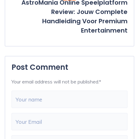
AstroMania Online Speelplatform
Review: Jouw Complete
Handleiding Voor Premium
Entertainment
Post Comment
Your email address will not be published.
*