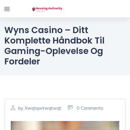
Wyns Casino – Ditt
Komplette Håndbok Til
Gaming-Oplevelse Og
Fordeler
by Xwqtqwtwqtwqt
0 Comments