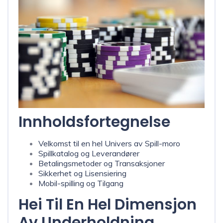
Innholdsfortegnelse
Velkomst til en hel Univers av Spill-moro
Spillkatalog og Leverandører
Betalingsmetoder og Transaksjoner
Sikkerhet og Lisensiering
Mobil-spilling og Tilgang
Hei Til En Hel Dimensjon
Av Underholdning