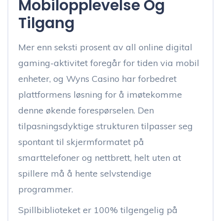
Mobilopplevelse Og
Tilgang
Mer enn seksti prosent av all online digital
gaming-aktivitet foregår for tiden via mobil
enheter, og Wyns Casino har forbedret
plattformens løsning for å imøtekomme
denne økende forespørselen. Den
tilpasningsdyktige strukturen tilpasser seg
spontant til skjermformatet på
smarttelefoner og nettbrett, helt uten at
spillere må å hente selvstendige
programmer.
Spillbiblioteket er 100% tilgengelig på