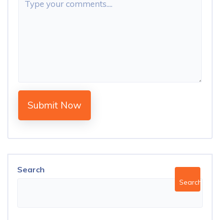
Submit Now
Search
Search