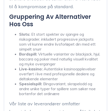
til å kompromisse på standard.
Gruppering Av Alternativer
Hos Oss
Slots:
Et stort spekter av sjangre og
risikograder, inkludert progressive jackpots
som vil kunne endre livsforløpet din med ett
simpelt snurr
Bordspill:
Virtuelle varianter av blackjack, hjul,
baccara og poker med naturlig visuell kvalitet
og myke overganger
Live-kasino:
Autentiske kasinoopplevelser
overført i live med profesjonelle dealere og
deltakende elementer
Spesialspill:
Bingovariant, skrapelodd og
andre unike typer for spillere som søker noe
bortenfor det ordinære
Vår liste av leverandører omfatter