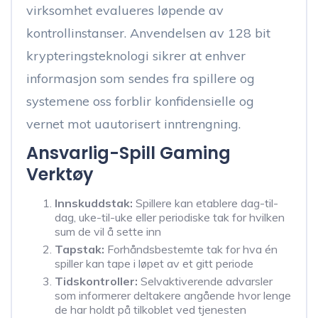
virksomhet evalueres løpende av
kontrollinstanser. Anvendelsen av 128 bit
krypteringsteknologi sikrer at enhver
informasjon som sendes fra spillere og
systemene oss forblir konfidensielle og
vernet mot uautorisert inntrengning.
Ansvarlig-Spill Gaming
Verktøy
Innskuddstak:
Spillere kan etablere dag-til-
dag, uke-til-uke eller periodiske tak for hvilken
sum de vil å sette inn
Tapstak:
Forhåndsbestemte tak for hva én
spiller kan tape i løpet av et gitt periode
Tidskontroller:
Selvaktiverende advarsler
som informerer deltakere angående hvor lenge
de har holdt på tilkoblet ved tjenesten