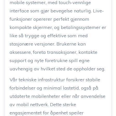
mobile systemer, med touch-vennlige
interface som gjør bevegelse naturlig. Live-
funksjoner opererer perfekt gjennom
kompakte skjermer, og betalingssystemer er
like så trygge og effektive som med
stasjonære versjoner. Brukerne kan
aksessere, foreta transaksjoner, kontakte
support og nyte foretrukne spill egne
uavhengig av hvilket sted de oppholder seg.
Vår tekniske infrastruktur forsikrer stabile
forbindelser og minimal lastetid, også på
utdaterte mobilenheter eller når anvendelse
av mobil nettverk. Dette sterke
engasjementet for åpenhet speiler