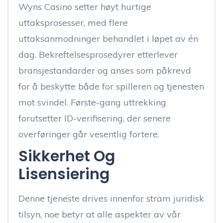
Wyns Casino setter høyt hurtige
uttaksprosesser, med flere
uttaksanmodninger behandlet i løpet av én
dag. Bekreftelsesprosedyrer etterlever
bransjestandarder og anses som påkrevd
for å beskytte både for spilleren og tjenesten
mot svindel. Første-gang uttrekking
forutsetter ID-verifisering, der senere
overføringer går vesentlig fortere.
Sikkerhet Og
Lisensiering
Denne tjeneste drives innenfor stram juridisk
tilsyn, noe betyr at alle aspekter av vår