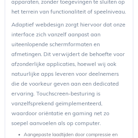
apparaten, zonder toegevingen te sluiten op
het terrein van functionaliteit of speelniveau.
Adaptief webdesign zorgt hiervoor dat onze
interface zich vanzelf aanpast aan
uiteenlopende schermformaten en
afmetingen. Dit verwijdert de behoefte voor
afzonderlijke applicaties, hoewel wij ook
natuurlijke apps leveren voor deelnemers
die de voorkeur geven aan een dedicated
ervaring. Touchscreen-besturing is
vanzelfsprekend geïmplementeerd,
waardoor oriëntatie en gaming net zo
soepel aanvoelen als op computer.
Aangepaste laadtijden door compressie en