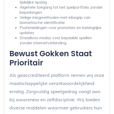
tijdelijke opslag
Algehele toegang tot het spelportfolio zonder
beperkingen
Veilige inlogmethoden met inbegrip van
biometrische identificatie
Pushmeldingen voor promoties en belangrijke
updates
Draadloos modus voor bepaalde spellen
zonder internetverbinding
Bewust Gokken Staat
Prioritair
Als geaccrediteerd platform nemen wij onze
maatschappelijke verantwoordelijkheid
ernstig. Zorgvuldig speelgedrag vangt aan
bij awareness en zelfdiscipline. Wij bieden
diverse middelen waarmee gebruikers hun