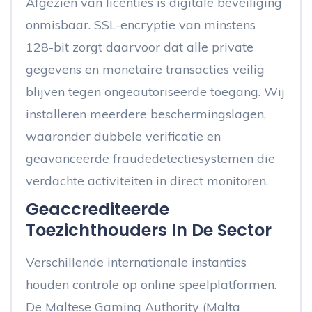
Afgezien van licenties is digitale beveiliging
onmisbaar. SSL-encryptie van minstens
128-bit zorgt daarvoor dat alle private
gegevens en monetaire transacties veilig
blijven tegen ongeautoriseerde toegang. Wij
installeren meerdere beschermingslagen,
waaronder dubbele verificatie en
geavanceerde fraudedetectiesystemen die
verdachte activiteiten in direct monitoren.
Geaccrediteerde
Toezichthouders In De Sector
Verschillende internationale instanties
houden controle op online speelplatformen.
De Maltese Gaming Authority (Malta