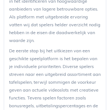
in het identificeren van hoogwaardige
aanbieders van lagere betrouwbare opties.
Als platform met uitgebreide ervaring
vatten wij dat spelers helder overzicht nodig
hebben in de eisen die daadwerkelijk van
waarde zijn.
De eerste stap bij het uitkiezen van een
geschikte speelplatform is het bepalen van
je individuele prioriteiten. Diverse spelers
streven naar een uitgebreid assortiment aan
tafelspelen, terwijl sommigen de voorkeur
geven aan actuele videoslots met creatieve
functies. Tevens spelen factoren zoals
bonusregels, uitbetalingspercentages en de