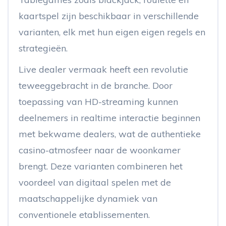
kaartspel zijn beschikbaar in verschillende
varianten, elk met hun eigen eigen regels en
strategieën.
Live dealer vermaak heeft een revolutie
teweeggebracht in de branche. Door
toepassing van HD-streaming kunnen
deelnemers in realtime interactie beginnen
met bekwame dealers, wat de authentieke
casino-atmosfeer naar de woonkamer
brengt. Deze varianten combineren het
voordeel van digitaal spelen met de
maatschappelijke dynamiek van
conventionele etablissementen.