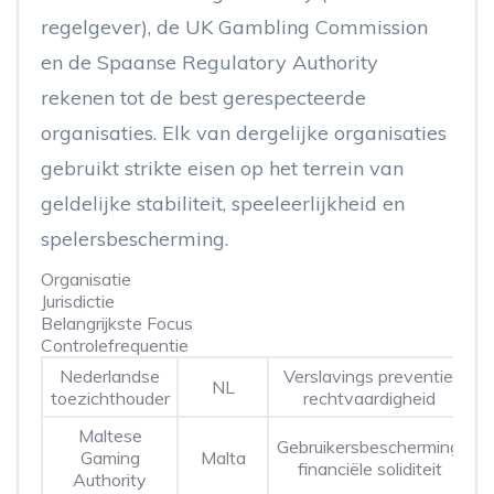
regelgever), de UK Gambling Commission
en de Spaanse Regulatory Authority
rekenen tot de best gerespecteerde
organisaties. Elk van dergelijke organisaties
gebruikt strikte eisen op het terrein van
geldelijke stabiliteit, speeleerlijkheid en
spelersbescherming.
Organisatie
Jurisdictie
Belangrijkste Focus
Controlefrequentie
Nederlandse
Verslavings preventie,
NL
D
toezichthouder
rechtvaardigheid
Maltese
Gebruikersbescherming,
J
Gaming
Malta
financiële soliditeit
Authority