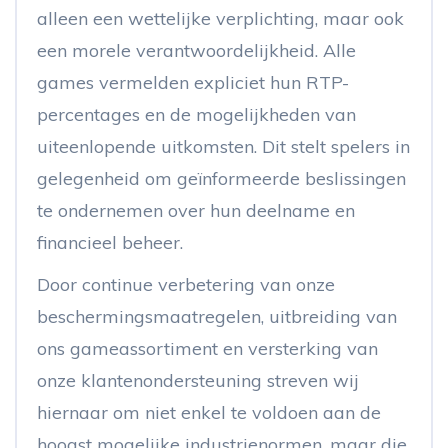
alleen een wettelijke verplichting, maar ook
een morele verantwoordelijkheid. Alle
games vermelden expliciet hun RTP-
percentages en de mogelijkheden van
uiteenlopende uitkomsten. Dit stelt spelers in
gelegenheid om geïnformeerde beslissingen
te ondernemen over hun deelname en
financieel beheer.
Door continue verbetering van onze
beschermingsmaatregelen, uitbreiding van
ons gameassortiment en versterking van
onze klantenondersteuning streven wij
hiernaar om niet enkel te voldoen aan de
hoogst mogelijke industrienormen, maar die