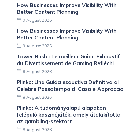
How Businesses Improve Visibility With
Better Content Planning
9 August 2026
How Businesses Improve Visibility With
Better Content Planning
9 August 2026
Tower Rush : Le meilleur Guide Exhaustif
du Divertissement de Gaming Réfléchi
8 August 2026
Plinko: Una Guida esaustiva Definitiva al
Celebre Passatempo di Caso e Approccio
8 August 2026
Plinko: A tudományalapú alapokon
felépülő kaszinójáték, amely átalakította
az gambling-szektort
8 August 2026