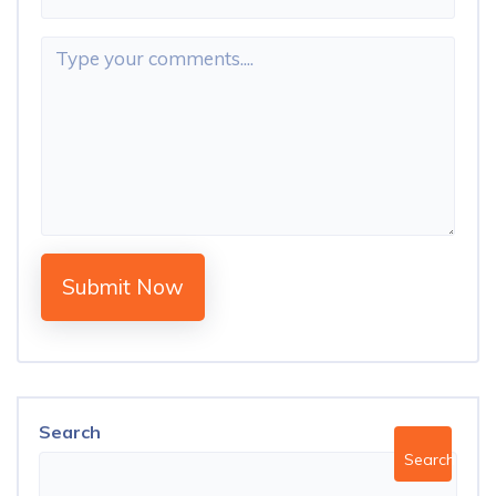
Submit Now
Search
Search