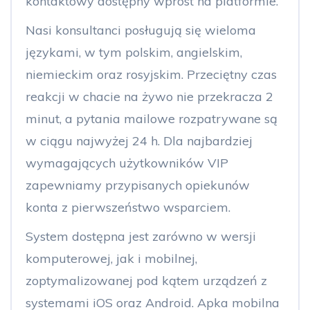
kontaktowy dostępny wprost na platformie.
Nasi konsultanci posługują się wieloma
językami, w tym polskim, angielskim,
niemieckim oraz rosyjskim. Przeciętny czas
reakcji w chacie na żywo nie przekracza 2
minut, a pytania mailowe rozpatrywane są
w ciągu najwyżej 24 h. Dla najbardziej
wymagających użytkowników VIP
zapewniamy przypisanych opiekunów
konta z pierwszeństwo wsparciem.
System dostępna jest zarówno w wersji
komputerowej, jak i mobilnej,
zoptymalizowanej pod kątem urządzeń z
systemami iOS oraz Android. Apka mobilna