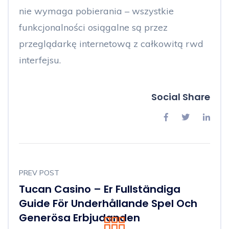
nie wymaga pobierania – wszystkie
funkcjonalności osiągalne są przez
przeglądarkę internetową z całkowitą rwd
interfejsu.
Social Share
PREV POST
Tucan Casino – Er Fullständiga
Guide För Underhållande Spel Och
Generösa Erbjudanden