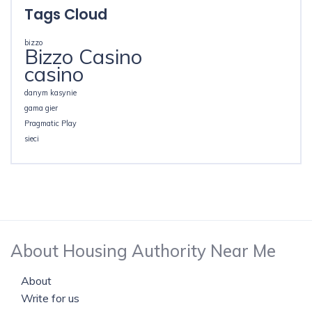
Tags Cloud
bizzo
Bizzo Casino
casino
danym kasynie
gama gier
Pragmatic Play
sieci
About Housing Authority Near Me
About
Write for us