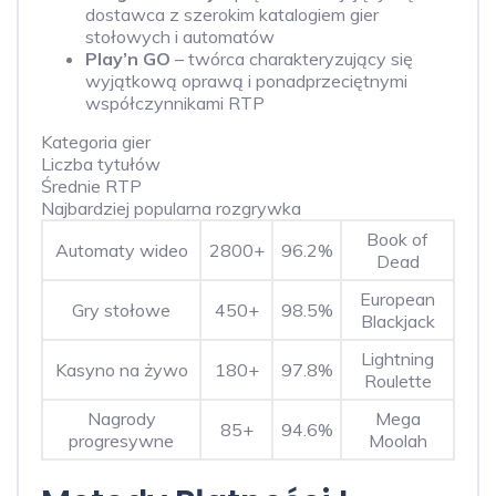
dostawca z szerokim katalogiem gier
stołowych i automatów
Play’n GO
– twórca charakteryzujący się
wyjątkową oprawą i ponadprzeciętnymi
współczynnikami RTP
Kategoria gier
Liczba tytułów
Średnie RTP
Najbardziej popularna rozgrywka
Book of
Automaty wideo
2800+
96.2%
Dead
European
Gry stołowe
450+
98.5%
Blackjack
Lightning
Kasyno na żywo
180+
97.8%
Roulette
Nagrody
Mega
85+
94.6%
progresywne
Moolah