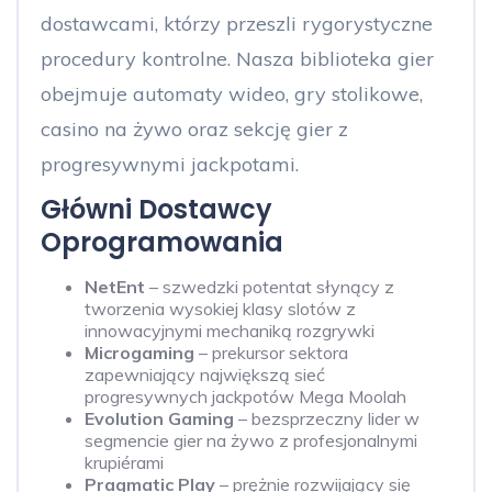
dostawcami, którzy przeszli rygorystyczne
procedury kontrolne. Nasza biblioteka gier
obejmuje automaty wideo, gry stolikowe,
casino na żywo oraz sekcję gier z
progresywnymi jackpotami.
Główni Dostawcy
Oprogramowania
NetEnt
– szwedzki potentat słynący z
tworzenia wysokiej klasy slotów z
innowacyjnymi mechaniką rozgrywki
Microgaming
– prekursor sektora
zapewniający największą sieć
progresywnych jackpotów Mega Moolah
Evolution Gaming
– bezsprzeczny lider w
segmencie gier na żywo z profesjonalnymi
krupiérami
Pragmatic Play
– prężnie rozwijający się