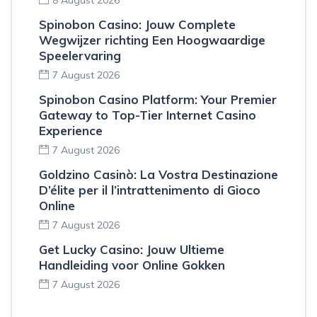
Spinobon Casino: Jouw Complete
Wegwijzer richting Een Hoogwaardige
Speelervaring
7 August 2026
Spinobon Casino Platform: Your Premier
Gateway to Top-Tier Internet Casino
Experience
7 August 2026
Goldzino Casinò: La Vostra Destinazione
D’élite per il l’intrattenimento di Gioco
Online
7 August 2026
Get Lucky Casino: Jouw Ultieme
Handleiding voor Online Gokken
7 August 2026