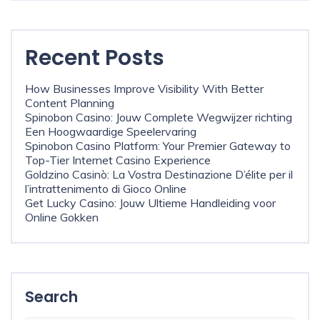
Recent Posts
How Businesses Improve Visibility With Better
Content Planning
Spinobon Casino: Jouw Complete Wegwijzer richting
Een Hoogwaardige Speelervaring
Spinobon Casino Platform: Your Premier Gateway to
Top-Tier Internet Casino Experience
Goldzino Casinò: La Vostra Destinazione D’élite per il
l’intrattenimento di Gioco Online
Get Lucky Casino: Jouw Ultieme Handleiding voor
Online Gokken
Search