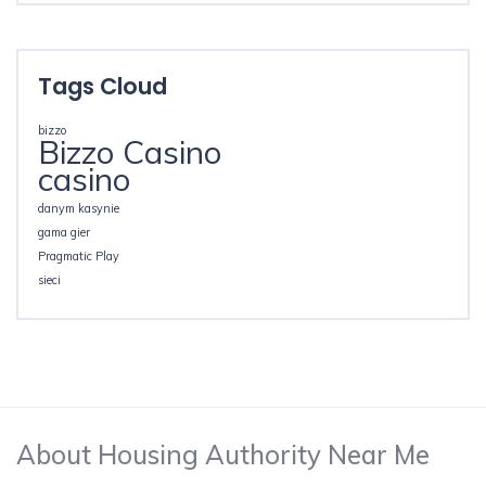
Tags Cloud
bizzo
Bizzo Casino
casino
danym kasynie
gama gier
Pragmatic Play
sieci
About Housing Authority Near Me