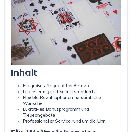
Inhalt
Ein großes Angebot bei Betazo
Lizensierung und Schutzstandards
Flexible Bezahloptionen für sämtliche
Wünsche
Lukratives Bonusprogramm und
Treueangebote
Professioneller Service rund um die Uhr