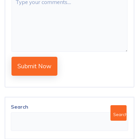
Submit Now
Search
Search