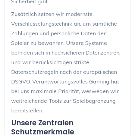
Sicherheit gibt.
Zusätzlich setzen wir modernste
Verschlüsselungstechnik an, um sämtliche
Zahlungen und persönliche Daten der
Spieler zu bewahren. Unsere Systeme
befinden sich in hochsicheren Datenzentren,
und wir berücksichtigen strikte
Datenschutzregeln nach der europäischen
DSGVO. Verantwortungsvolles Gaming hat
bei uns maximale Priorität, weswegen wir
weitreichende Tools zur Spielbegrenzung
bereitstellen.
Unsere Zentralen
Schutzmerkmale