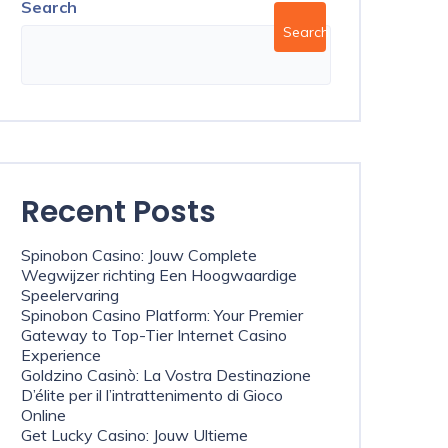
Search
Search
Recent Posts
Spinobon Casino: Jouw Complete
Wegwijzer richting Een Hoogwaardige
Speelervaring
Spinobon Casino Platform: Your Premier
Gateway to Top-Tier Internet Casino
Experience
Goldzino Casinò: La Vostra Destinazione
D’élite per il l’intrattenimento di Gioco
Online
Get Lucky Casino: Jouw Ultieme