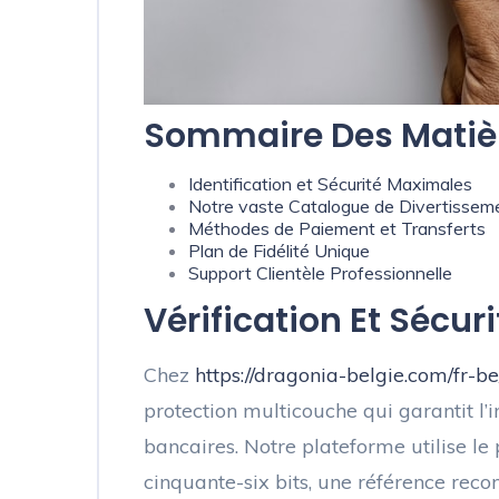
Sommaire Des Matiè
Identification et Sécurité Maximales
Notre vaste Catalogue de Divertissem
Méthodes de Paiement et Transferts
Plan de Fidélité Unique
Support Clientèle Professionnelle
Vérification Et Sécur
Chez
https://dragonia-belgie.com/fr-be
protection multicouche qui garantit l’
bancaires. Notre plateforme utilise l
cinquante-six bits, une référence rec