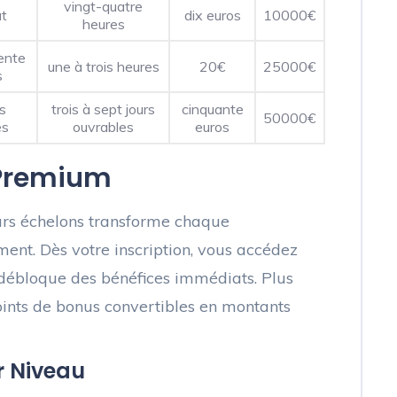
vingt-quatre
t
dix euros
10000€
heures
rente
une à trois heures
20€
25000€
s
s
trois à sept jours
cinquante
50000€
es
ouvrables
euros
 Premium
urs échelons transforme chaque
nt. Dès votre inscription, vous accédez
débloque des bénéfices immédiats. Plus
points de bonus convertibles en montants
r Niveau