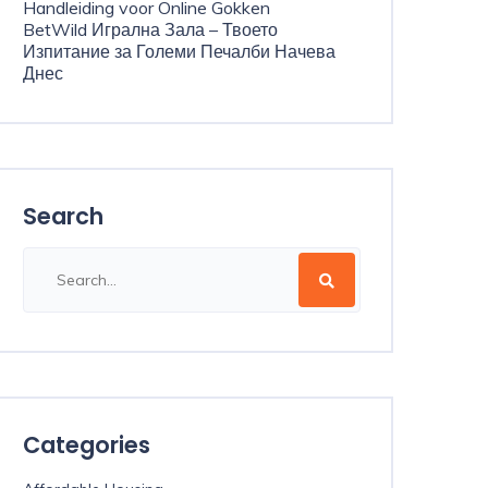
Handleiding voor Online Gokken
BetWild Игрална Зала – Твоето
Изпитание за Големи Печалби Начева
Днес
Search
Categories