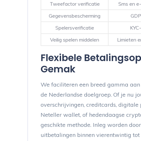
Tweefactor verificatie
Sms en e-
Gegevensbescherming
GDP
Spelersverificatie
KYC-
Veilig spelen middelen
Limieten en
Flexibele Betalingso
Gemak
We faciliteren een breed gamma aan
de Nederlandse doelgroep. Of je nu jo
overschrijvingen, creditcards, digital
Neteller wallet, of hedendaagse crypto
geschikte methode. Inleg worden doorg
uitbetalingen binnen vierentwintig t