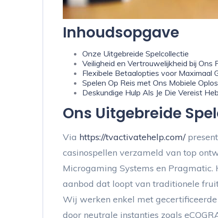
Inhoudsopgave
Onze Uitgebreide Spelcollectie
Veiligheid en Vertrouwelijkheid bij Ons 
Flexibele Betaalopties voor Maximaal
Spelen Op Reis met Ons Mobiele Oplos
Deskundige Hulp Als Je Die Vereist He
Ons Uitgebreide Spel
Via
https://tvactivatehelp.com/
present
casinospellen verzameld van top ontw
Microgaming Systems en Pragmatic. H
aanbod dat loopt van traditionele fru
Wij werken enkel met gecertificeerde
door neutrale instanties zoals eCOGRA 