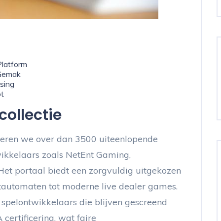
Platform
 Gemak
sing
bt
collectie
eren we over dan 3500 uiteenlopende
ikkelaars zoals NetEnt Gaming,
et portaal biedt een zorgvuldig uitgekozen
itautomaten tot moderne live dealer games.
 spelontwikkelaars die blijven gescreend
certificering, wat faire