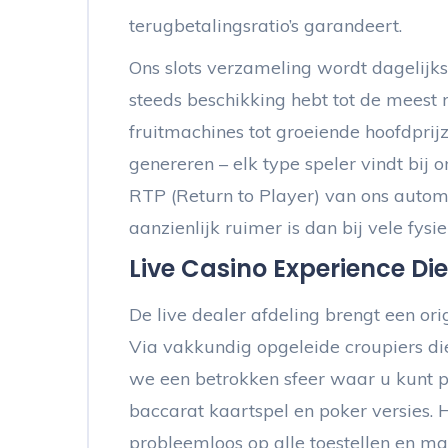
terugbetalingsratio’s garandeert.
Ons slots verzameling wordt dagelijks
steeds beschikking hebt tot de meest 
fruitmachines tot groeiende hoofdpri
genereren – elk type speler vindt bij
RTP (Return to Player) van ons autom
aanzienlijk ruimer is dan bij vele fysi
Live Casino Experience Di
De live dealer afdeling brengt een ori
Via vakkundig opgeleide croupiers die
we een betrokken sfeer waar u kunt pro
baccarat kaartspel en poker versies. 
probleemloos op alle toestellen en m