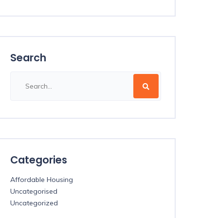
Search
Categories
Affordable Housing
Uncategorised
Uncategorized