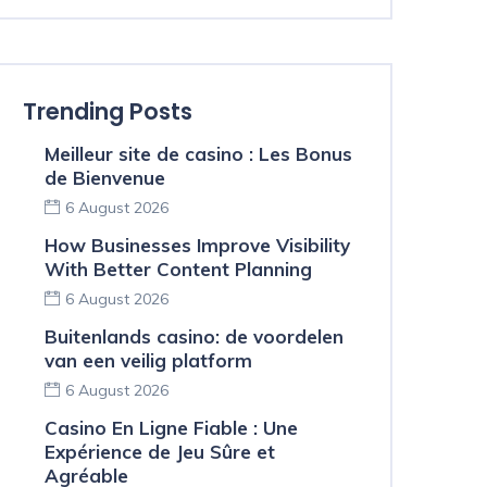
Trending Posts
Meilleur site de casino : Les Bonus
de Bienvenue
6 August 2026
How Businesses Improve Visibility
With Better Content Planning
6 August 2026
Buitenlands casino: de voordelen
van een veilig platform
6 August 2026
Casino En Ligne Fiable : Une
Expérience de Jeu Sûre et
Agréable