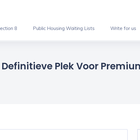
ection 8
Public Housing Waiting Lists
Write for us
 Definitieve Plek Voor Premiu