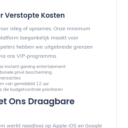
er Verstopte Kosten
voor inleg of opnames. Onze minimum
platform toegankelijk maakt voor
 spelers hebben we uitgebreide grenzen
 via ons VIP-programma.
r instant gaming entertainment
tionele privé bescherming
ransacties
den van gemiddeld 12 uur
 die budgetcontrole prioriteren
t Ons Draagbare
eem werkt naadloos op Apple iOS en Google