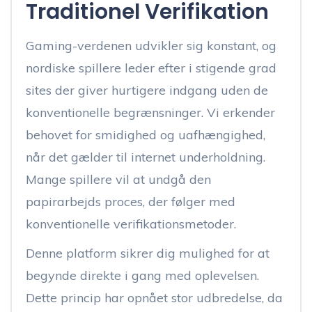
Traditionel Verifikation
Gaming-verdenen udvikler sig konstant, og
nordiske spillere leder efter i stigende grad
sites der giver hurtigere indgang uden de
konventionelle begrænsninger. Vi erkender
behovet for smidighed og uafhængighed,
når det gælder til internet underholdning.
Mange spillere vil at undgå den
papirarbejds proces, der følger med
konventionelle verifikationsmetoder.
Denne platform sikrer dig mulighed for at
begynde direkte i gang med oplevelsen.
Dette princip har opnået stor udbredelse, da