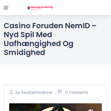
Casino Foruden NemID –
Nyd Spil Med
Uafhængighed Og
Smidighed
by Xwqtqwtwqtwqt
0 Comments