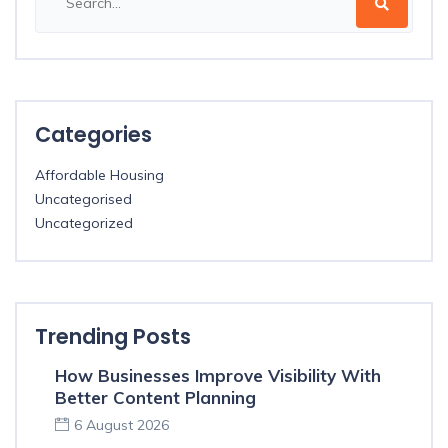
Categories
Affordable Housing
Uncategorised
Uncategorized
Trending Posts
How Businesses Improve Visibility With
Better Content Planning
6 August 2026