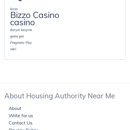
bizzo
Bizzo Casino
casino
danym kasynie
gama gier
Pragmatic Play
sieci
About Housing Authority Near Me
About
Write for us
Contact Us