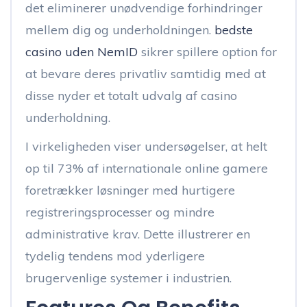
det eliminerer unødvendige forhindringer
mellem dig og underholdningen.
bedste
casino uden NemID
sikrer spillere option for
at bevare deres privatliv samtidig med at
disse nyder et totalt udvalg af casino
underholdning.
I virkeligheden viser undersøgelser, at helt
op til 73% af internationale online gamere
foretrækker løsninger med hurtigere
registreringsprocesser og mindre
administrative krav. Dette illustrerer en
tydelig tendens mod yderligere
brugervenlige systemer i industrien.