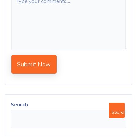
Submit Now
Search
Search