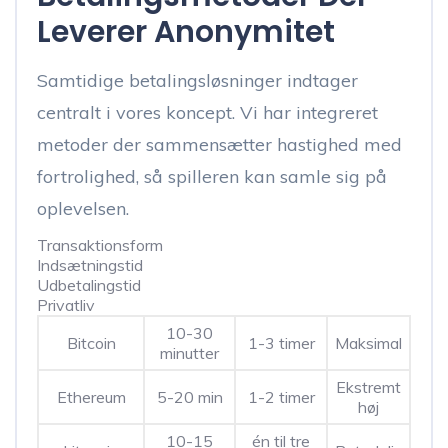
Leverer Anonymitet
Samtidige betalingsløsninger indtager
centralt i vores koncept. Vi har integreret
metoder der sammensætter hastighed med
fortrolighed, så spilleren kan samle sig på
oplevelsen.
Transaktionsform
Indsætningstid
Udbetalingstid
Privatliv
10-30
Bitcoin
1-3 timer
Maksimal
minutter
Ekstremt
Ethereum
5-20 min
1-2 timer
høj
10-15
én til tre