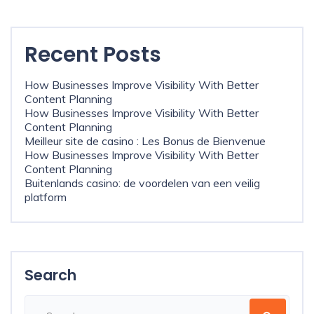
Recent Posts
How Businesses Improve Visibility With Better
Content Planning
How Businesses Improve Visibility With Better
Content Planning
Meilleur site de casino : Les Bonus de Bienvenue
How Businesses Improve Visibility With Better
Content Planning
Buitenlands casino: de voordelen van een veilig
platform
Search