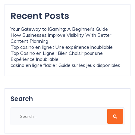
Recent Posts
Your Gateway to iGaming: A Beginner’s Guide
How Businesses Improve Visibility With Better
Content Planning
Top casino en ligne : Une expérience inoubliable
Top Casino en Ligne : Bien Choisir pour une
Expérience Inoubliable
casino en ligne fiable : Guide sur les jeux disponibles
Search