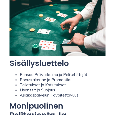
Sisällysluettelo
Runsas Pelivalikoima ja Pelikehittäjät
Bonusrakenne ja Promootiot
Talletukset ja Kotiutukset
Lisenssit ja Suojaus
Asiakaspalvelun Tavoitettavuus
Monipuolinen