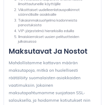
ilmoittautuneille käyttäjille
Viikoittaiset uudelleenlatauspalkinnot
säännöllisille asiakkaille
Takaisinmaksuohjelma kadonneista
panostuksista
VIP-järjestelmä hierarkisilla eduilla
Ilmaiskierrokset uusien pelituotteiden
julkaisuissa
Maksutavat Ja Nostot
Mahdollistamme kattavan määrän
maksutapoja, mitkä on huolellisesti
räätälöity suomalaisten asiakkaiden
vaatimuksiin. Jokainen
maksutapahtumamme suojataan SSL-
salauksella, ja hoidamme kotiutukset niin