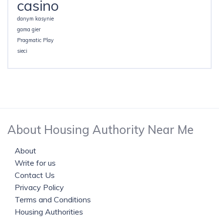
casino
danym kasynie
gama gier
Pragmatic Play
sieci
About Housing Authority Near Me
About
Write for us
Contact Us
Privacy Policy
Terms and Conditions
Housing Authorities