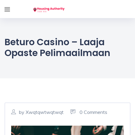
Beturo Casino – Laaja
Opaste Pelimaailmaan
by Xwqtqwtwqtwqt
0 Comments