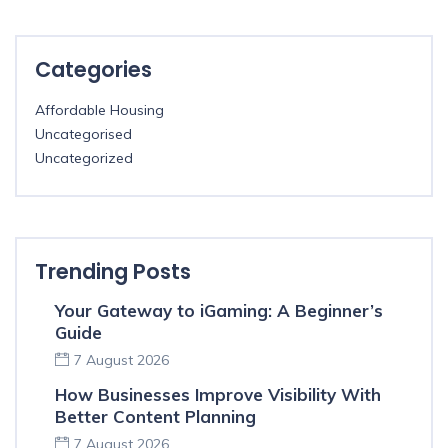
Categories
Affordable Housing
Uncategorised
Uncategorized
Trending Posts
Your Gateway to iGaming: A Beginner’s
Guide
7 August 2026
How Businesses Improve Visibility With
Better Content Planning
7 August 2026