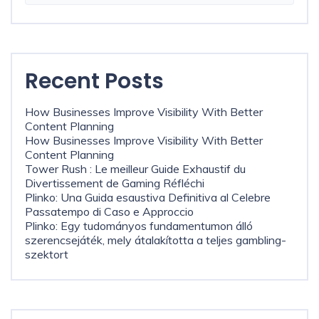
Recent Posts
How Businesses Improve Visibility With Better
Content Planning
How Businesses Improve Visibility With Better
Content Planning
Tower Rush : Le meilleur Guide Exhaustif du
Divertissement de Gaming Réfléchi
Plinko: Una Guida esaustiva Definitiva al Celebre
Passatempo di Caso e Approccio
Plinko: Egy tudományos fundamentumon álló
szerencsejáték, mely átalakította a teljes gambling-
szektort