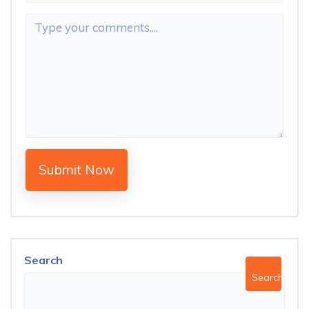
Submit Now
Search
Search