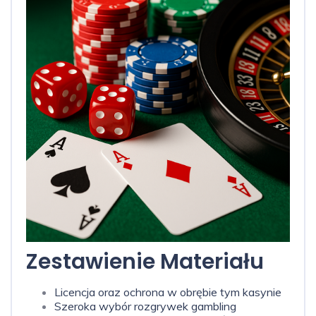
Zestawienie Materiału
Licencja oraz ochrona w obrębie tym kasynie
Szeroka wybór rozgrywek gambling