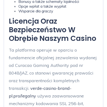
Bonusy a także schematy lojalności
Opcje wpłat a także wypłat
Wsparcie dla graczy
Licencja Oraz
Bezpieczeństwo W
Obrębie Naszym Casino
Ta platforma operuje w oparciu o
fundamencie oficjalnej zezwolenia wydanej
od Curacao Gaming Authority pod nr
8048/JAZ, co stanowi gwarancję prawości
oraz transparentności kompletnych
transakcji.
verde-casino-brand-
pl.pro/legalny
używa zaawansowane
mechanizmy kodowania SSL 256-bit,