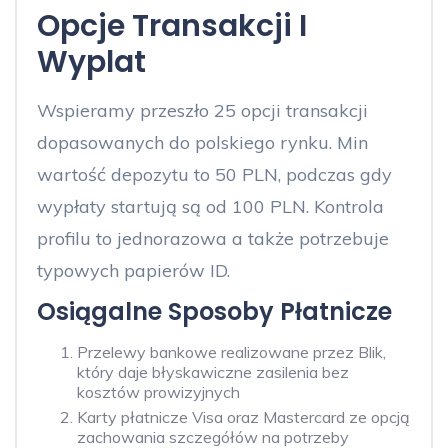
Opcje Transakcji I
Wyplat
Wspieramy przeszło 25 opcji transakcji
dopasowanych do polskiego rynku. Min
wartość depozytu to 50 PLN, podczas gdy
wypłaty startują są od 100 PLN. Kontrola
profilu to jednorazowa a także potrzebuje
typowych papierów ID.
Osiągalne Sposoby Płatnicze
Przelewy bankowe realizowane przez Blik,
który daje błyskawiczne zasilenia bez
kosztów prowizyjnych
Karty płatnicze Visa oraz Mastercard ze opcją
zachowania szczegółów na potrzeby