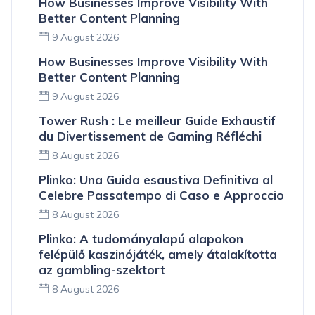
How Businesses Improve Visibility With
Better Content Planning
9 August 2026
How Businesses Improve Visibility With
Better Content Planning
9 August 2026
Tower Rush : Le meilleur Guide Exhaustif
du Divertissement de Gaming Réfléchi
8 August 2026
Plinko: Una Guida esaustiva Definitiva al
Celebre Passatempo di Caso e Approccio
8 August 2026
Plinko: A tudományalapú alapokon
felépülő kaszinójáték, amely átalakította
az gambling-szektort
8 August 2026