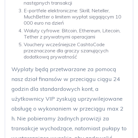
następnych transakcji
E-portfele elektroniczne: Skrill, Neteller,
MuchBetter o limitem wypłat sięgającym 10
000 euro na dzień
Waluty cyfrowe: Bitcoin, Ethereum, Litecoin,
Tether z prywatnymi operacjami
Vouchery wcześniejsze CashtoCode
przeznaczone dla graczy szanujących
dodatkową prywatność
Wyplaty będą przetwarzane za pomocą
nasz dział finansów w przeciągu ciągu 24
godzin dla standardowych kont, a
użytkownicy VIP zyskują uprzywilejowane
obsługę o wykonaniem w przeciągu max 2
h. Nie pobieramy żadnych prowizji za
transakcje wychodzące, natomiast pułapy to