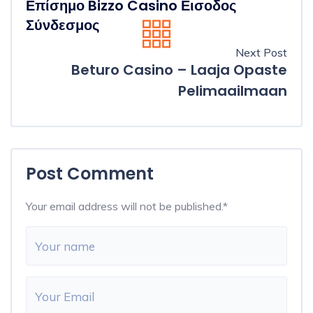
Επίσημο Bizzo Casino Εισοδος
Σύνδεσμος
Next Post
Beturo Casino – Laaja Opaste
Pelimaailmaan
Post Comment
Your email address will not be published.
*