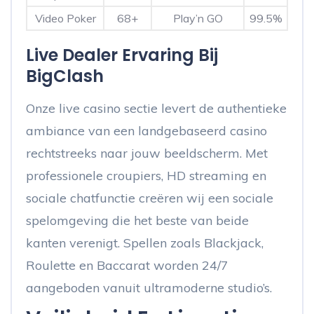
Video Poker
68+
Play’n GO
99.5%
Live Dealer Ervaring Bij
BigClash
Onze live casino sectie levert de authentieke
ambiance van een landgebaseerd casino
rechtstreeks naar jouw beeldscherm. Met
professionele croupiers, HD streaming en
sociale chatfunctie creëren wij een sociale
spelomgeving die het beste van beide
kanten verenigt. Spellen zoals Blackjack,
Roulette en Baccarat worden 24/7
aangeboden vanuit ultramoderne studio’s.