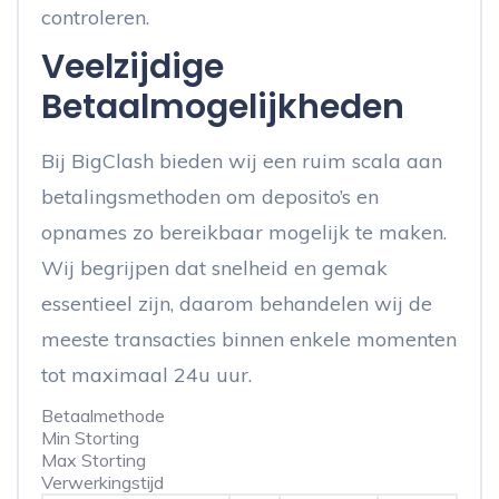
controleren.
Veelzijdige
Betaalmogelijkheden
Bij BigClash bieden wij een ruim scala aan
betalingsmethoden om deposito’s en
opnames zo bereikbaar mogelijk te maken.
Wij begrijpen dat snelheid en gemak
essentieel zijn, daarom behandelen wij de
meeste transacties binnen enkele momenten
tot maximaal 24u uur.
Betaalmethode
Min Storting
Max Storting
Verwerkingstijd