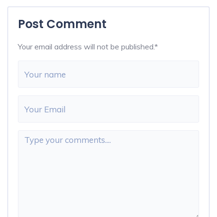
Post Comment
Your email address will not be published.
*