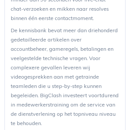
chat-verzoeken en mikken naar resolves
binnen één eerste contactmoment.
De kennisbank bevat meer dan driehonderd
gedetailleerde artikelen over
accountbeheer, gameregels, betalingen en
veelgestelde technische vragen. Voor
complexere gevallen leveren wij
videogesprekken aan met getrainde
teamleden die u step-by-step kunnen
begeleiden. BigClash investeert voortdurend
in medewerkerstraining om de service van
de dienstverlening op het topniveau niveau
te behouden.