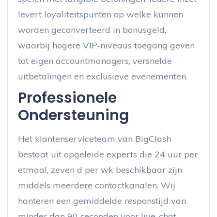
levert loyaliteitspunten op welke kunnen
worden geconverteerd in bonusgeld,
waarbij hogere VIP-niveaus toegang geven
tot eigen accountmanagers, versnelde
uitbetalingen en exclusieve evenementen.
Professionele
Ondersteuning
Het klantenserviceteam van BigClash
bestaat uit opgeleide experts die 24 uur per
etmaal, zeven d per wk beschikbaar zijn
middels meerdere contactkanalen. Wij
hanteren een gemiddelde responstijd van
minder dan 90 seconden voor live-chat