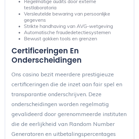
Regelmatige audits door externe
testlaboratoria
Versleutelde bewaring van persoonlijke
gegevens
Strikte handhaving van AVG-wetgeving
Automatische fraudedetectiesystemen
Bewust gokken tools en grenzen
Certificeringen En
Onderscheidingen
Ons casino bezit meerdere prestigieuze
certificeringen die de inzet aan fair spel en
transparantie onderschrijven. Deze
onderscheidingen worden regelmatig
gevalideerd door gerenommeerde instituten
die de eerlijkheid van Random Number
Generatoren en uitbetalingspercentages