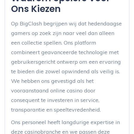
Ons Kiezen
Op BigClash begrijpen wij dat hedendaagse
gamers op zoek zijn naar veel dan alleen
een collectie spellen. Ons platform
combineert geavanceerde technologie met
gebruikersgericht ontwerp om een ervaring
te bieden die zowel opwindend als veilig is.
We hebben ons gevestigd als het
vooraanstaand online casino door
consequent te investeren in service,
transparantie en speeltevredenheid.
Ons personeel heeft langdurige expertise in
deze casinobranche en we passen deze