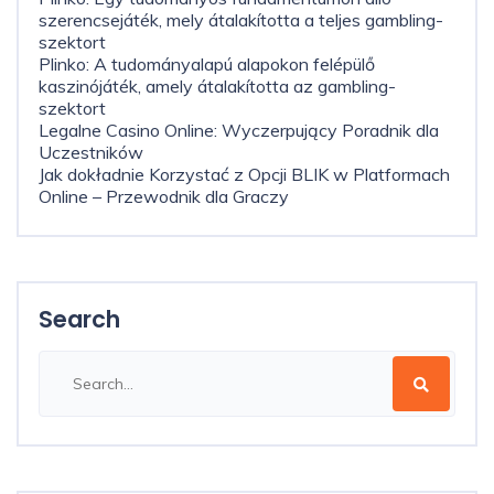
szerencsejáték, mely átalakította a teljes gambling-
szektort
Plinko: A tudományalapú alapokon felépülő
kaszinójáték, amely átalakította az gambling-
szektort
Legalne Casino Online: Wyczerpujący Poradnik dla
Uczestników
Jak dokładnie Korzystać z Opcji BLIK w Platformach
Online – Przewodnik dla Graczy
Search