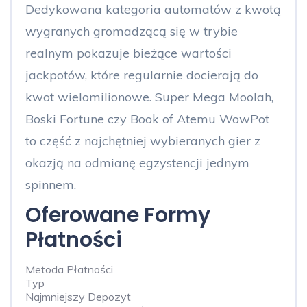
Dedykowana kategoria automatów z kwotą
wygranych gromadzącą się w trybie
realnym pokazuje bieżące wartości
jackpotów, które regularnie docierają do
kwot wielomilionowe. Super Mega Moolah,
Boski Fortune czy Book of Atemu WowPot
to część z najchętniej wybieranych gier z
okazją na odmianę egzystencji jednym
spinnem.
Oferowane Formy
Płatności
Metoda Płatności
Typ
Najmniejszy Depozyt