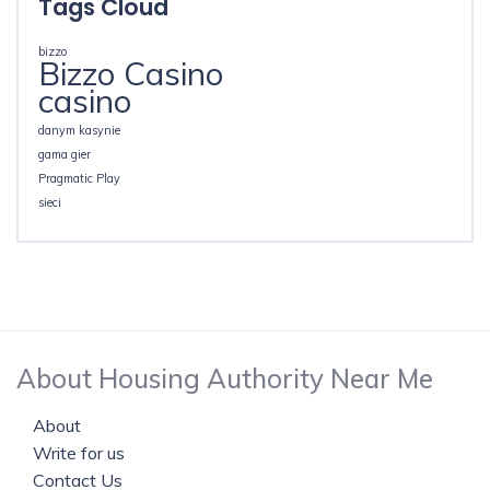
Tags Cloud
bizzo
Bizzo Casino
casino
danym kasynie
gama gier
Pragmatic Play
sieci
About Housing Authority Near Me
About
Write for us
Contact Us