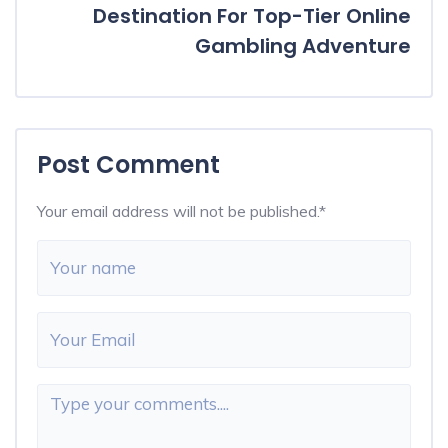
Destination For Top-Tier Online
Gambling Adventure
Post Comment
Your email address will not be published.
*