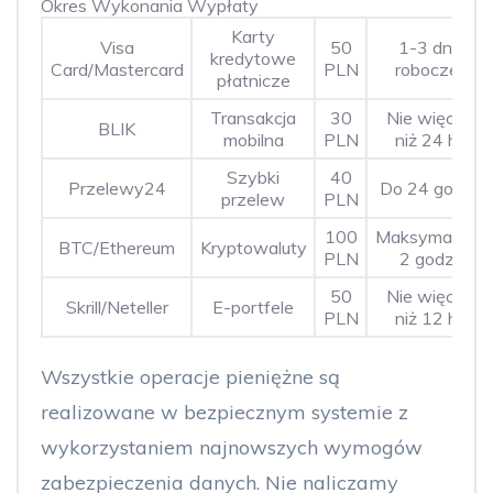
Okres Wykonania Wypłaty
Karty
Visa
50
1-3 dni
kredytowe
Card/Mastercard
PLN
robocze
płatnicze
Transakcja
30
Nie więcej
BLIK
mobilna
PLN
niż 24 h
Szybki
40
Przelewy24
Do 24 godz
przelew
PLN
100
Maksymalnie
BTC/Ethereum
Kryptowaluty
PLN
2 godz
50
Nie więcej
Skrill/Neteller
E-portfele
PLN
niż 12 h
Wszystkie operacje pieniężne są
realizowane w bezpiecznym systemie z
wykorzystaniem najnowszych wymogów
zabezpieczenia danych. Nie naliczamy