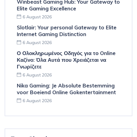
Winbeast Gaming Hub: Your Gateway to
Elite Gaming Excellence
6 August 2026
Slotlair: Your personal Gateway to Elite
Internet Gaming Distinction
6 August 2026
Ο Ολοκληρωμένος Οδηγός για το Online
Καζίνο: Όλα Αυτά που Χρειάζεται να
Γνωρίζετε
6 August 2026
Nika Gaming: Je Absolute Bestemming
voor Boeiend Online Gokentertainment
6 August 2026