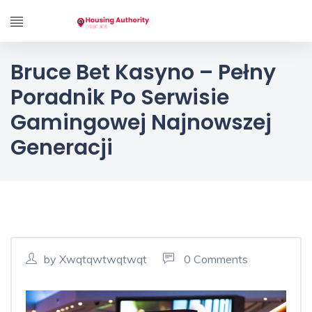
Bruce Bet Kasyno – Pełny
Poradnik Po Serwisie
Gamingowej Najnowszej
Generacji
by Xwqtqwtwqtwqt
0 Comments