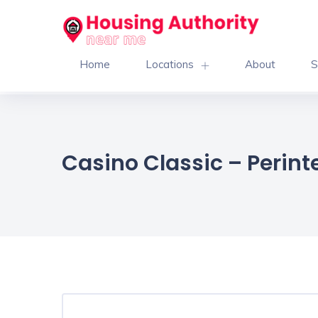
Home
Locations
About
S
Casino Classic – Perin