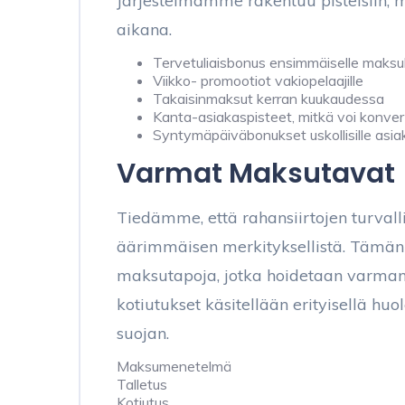
Järjestelmämme rakentuu pisteisiin, 
aikana.
Tervetuliaisbonus ensimmäiselle maksul
Viikko- promootiot vakiopelaajille
Takaisinmaksut kerran kuukaudessa
Kanta-asiakaspisteet, mitkä voi konvert
Syntymäpäiväbonukset uskollisille asiak
Varmat Maksutavat
Tiedämme, että rahansiirtojen turvall
äärimmäisen merkityksellistä. Tämän 
maksutapoja, jotka hoidetaan varman
kotiutukset käsitellään erityisellä h
suojan.
Maksumenetelmä
Talletus
Kotiutus