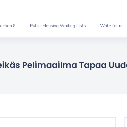
ection 8
Public Housing Waiting Lists
Write for us
teikäs Pelimaailma Tapaa Uud