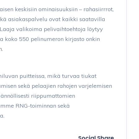
isen keskisiin ominaisuuksiin – rahasiirrrot,
kä asiakaspalvelu ovat kaikki saatavilla
. Laaja valikoima pelivaihtoehtoja löytyy
ikka koko 550 pelinumeron kirjasto onkin
n.
luvan puitteissa, mikä turvaa tiukat
isen sekä pelaajien rahojen varjelemisen
äännöllisesti riippumattomien
semme RNG-toiminnan sekä
a.
Social Share