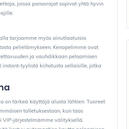
ehtoja, joissa panosrajat sopivat yhtä hyvin
ajille.
alla tarjoamme myös ainutlaatuisia
utosta pelielämykseen. Kenopelimme ovat
uutettavuuden ja vauhdikkaan pelaamisen
nstant-tyylistä kiihotusta sellaisille, jotka
lma
 on tärkeä käyttäjä alusta lähtien. Tuoreet
immäisen talletuksestaan, kun taas
i VIP-järjestelmämme välityksellä.