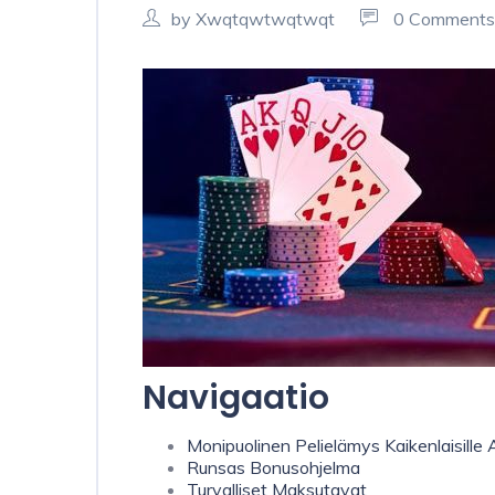
by Xwqtqwtwqtwqt
0 Comments
Navigaatio
Monipuolinen Pelielämys Kaikenlaisille A
Runsas Bonusohjelma
Turvalliset Maksutavat