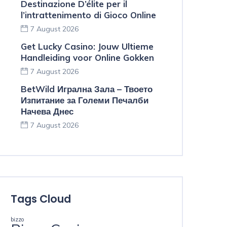
Destinazione D’élite per il
l’intrattenimento di Gioco Online
7 August 2026
Get Lucky Casino: Jouw Ultieme
Handleiding voor Online Gokken
7 August 2026
BetWild Игрална Зала – Твоето
Изпитание за Големи Печалби
Начева Днес
7 August 2026
Tags Cloud
bizzo