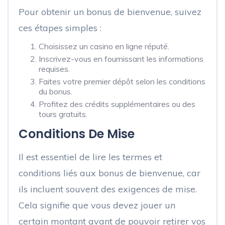
Pour obtenir un bonus de bienvenue, suivez
ces étapes simples :
Choisissez un casino en ligne réputé.
Inscrivez-vous en fournissant les informations
requises.
Faites votre premier dépôt selon les conditions
du bonus.
Profitez des crédits supplémentaires ou des
tours gratuits.
Conditions De Mise
Il est essentiel de lire les termes et
conditions liés aux bonus de bienvenue, car
ils incluent souvent des exigences de mise.
Cela signifie que vous devez jouer un
certain montant avant de pouvoir retirer vos