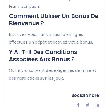
leur inscription.
Comment Utiliser Un Bonus De
Bienvenue ?
Inscrivez-vous sur un casino en ligne,
effectuez un dépôt et activez votre bonus.
Y A-T-Il Des Conditions
Associées Aux Bonus ?
Oui, il y a souvent des exigences de mise et
des restrictions sur les jeux.
Social Share