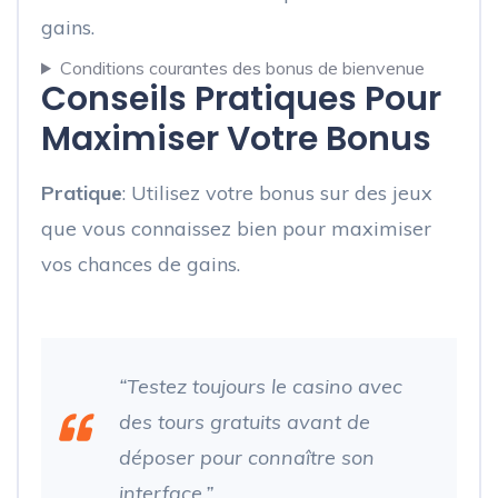
gains.
Conditions courantes des bonus de bienvenue
Conseils Pratiques Pour
Maximiser Votre Bonus
Pratique
: Utilisez votre bonus sur des jeux
que vous connaissez bien pour maximiser
vos chances de gains.
“Testez toujours le casino avec
des tours gratuits avant de
déposer pour connaître son
interface.”