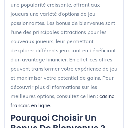
une popularité croissante, offrant aux
joueurs une variété d’options de jeu
passionnantes. Les bonus de bienvenue sont
l’une des principales attractions pour les
nouveaux joueurs, leur permettant
d’explorer différents jeux tout en bénéficiant
d’un avantage financier. En effet, ces offres
peuvent transformer votre expérience de jeu
et maximiser votre potentiel de gains. Pour
découvrir plus d’informations sur les
meilleures options, consultez ce lien :
casino
francais en ligne
.
Pourquoi Choisir Un