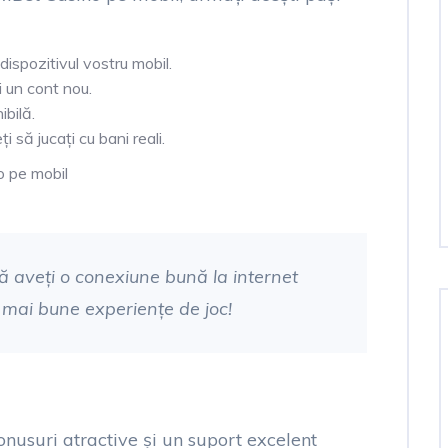
ispozitivul vostru mobil.
i un cont nou.
ibilă.
 să jucați cu bani reali.
 pe mobil
că aveți o conexiune bună la internet
 mai bune experiențe de joc!
nusuri atractive și un suport excelent