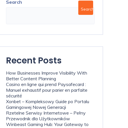
Search
Search
Recent Posts
How Businesses Improve Visibility With
Better Content Planning
Casino en ligne qui prend Paysafecard :
Manuel exhaustif pour parier en parfaite
sécurité
Xonbet – Kompleksowy Guide po Portalu
Gamingowej Nowej Generacji
Rzetelne Serwisy Internetowe – Pełny
Przewodnik dla Użytkowników
Winbeast Gaming Hub: Your Gateway to