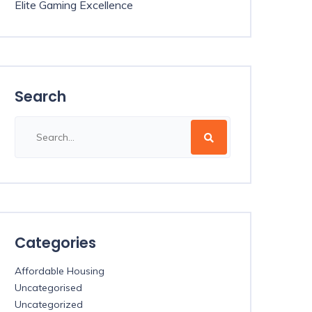
Elite Gaming Excellence
Search
Categories
Affordable Housing
Uncategorised
Uncategorized