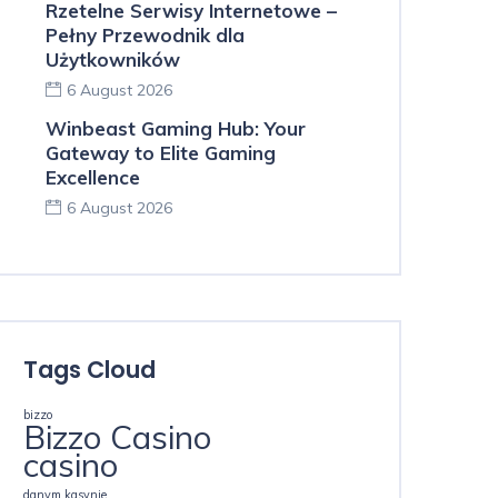
Rzetelne Serwisy Internetowe –
Pełny Przewodnik dla
Użytkowników
6 August 2026
Winbeast Gaming Hub: Your
Gateway to Elite Gaming
Excellence
6 August 2026
Tags Cloud
bizzo
Bizzo Casino
casino
danym kasynie