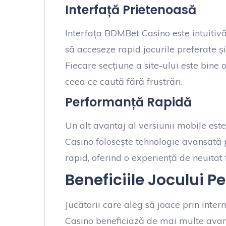
Interfață Prietenoasă
Interfața BDMBet Casino este intuitivă
să acceseze rapid jocurile preferate ș
Fiecare secțiune a site-ului este bine o
ceea ce caută fără frustrări.
Performanță Rapidă
Un alt avantaj al versiunii mobile est
Casino folosește tehnologie avansată p
rapid, oferind o experiență de neuitat f
Beneficiile Jocului P
Jucătorii care aleg să joace prin inte
Casino beneficiază de mai multe avan