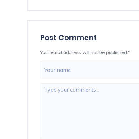
Post Comment
Your email address will not be published.
*