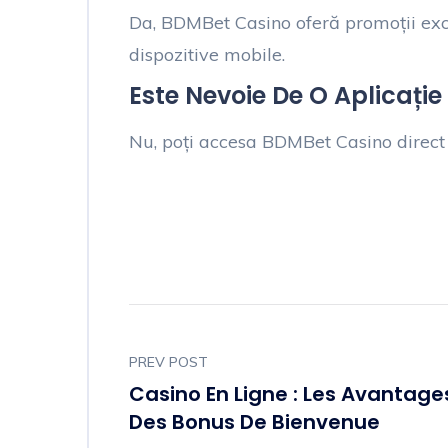
Da, BDMBet Casino oferă promoții excl
dispozitive mobile.
Este Nevoie De O Aplicație
Nu, poți accesa BDMBet Casino direct
PREV POST
Casino En Ligne : Les Avantage
Des Bonus De Bienvenue