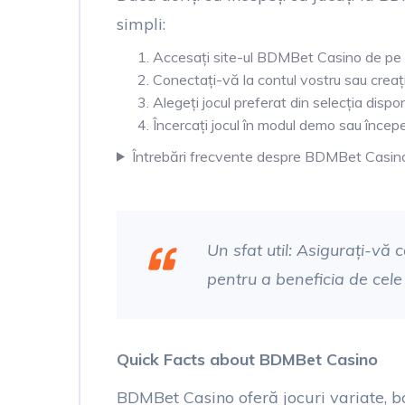
simpli:
Accesați site-ul BDMBet Casino de pe d
Conectați-vă la contul vostru sau creaț
Alegeți jocul preferat din selecția dispon
Încercați jocul în modul demo sau începeți
Întrebări frecvente despre BDMBet Casino
Un sfat util: Asigurați-vă 
pentru a beneficia de cele
Quick Facts about BDMBet Casino
BDMBet Casino oferă jocuri variate, bo