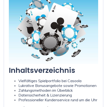
Inhaltsverzeichnis
Vielfältiges Spielportfolio bei Casoola
Lukrative Bonusangebote sowie Promotionen
Zahlungsmethoden im Überblick
Datensicherheit & Lizenzierung
Professioneller Kundenservice rund um die Uhr