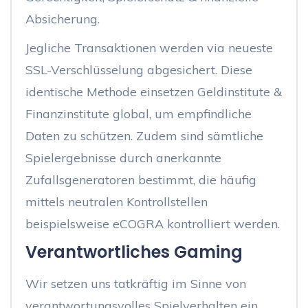
Absicherung.
Jegliche Transaktionen werden via neueste
SSL-Verschlüsselung abgesichert. Diese
identische Methode einsetzen Geldinstitute &
Finanzinstitute global, um empfindliche
Daten zu schützen. Zudem sind sämtliche
Spielergebnisse durch anerkannte
Zufallsgeneratoren bestimmt, die häufig
mittels neutralen Kontrollstellen
beispielsweise eCOGRA kontrolliert werden.
Verantwortliches Gaming
Wir setzen uns tatkräftig im Sinne von
verantwortungsvolles Spielverhalten ein.