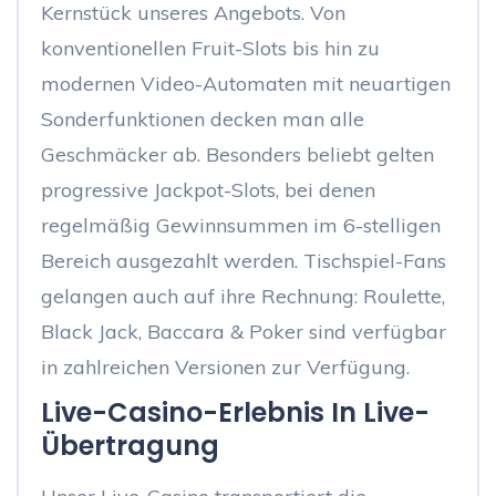
Kernstück unseres Angebots. Von
konventionellen Fruit-Slots bis hin zu
modernen Video-Automaten mit neuartigen
Sonderfunktionen decken man alle
Geschmäcker ab. Besonders beliebt gelten
progressive Jackpot-Slots, bei denen
regelmäßig Gewinnsummen im 6-stelligen
Bereich ausgezahlt werden. Tischspiel-Fans
gelangen auch auf ihre Rechnung: Roulette,
Black Jack, Baccara & Poker sind verfügbar
in zahlreichen Versionen zur Verfügung.
Live-Casino-Erlebnis In Live-
Übertragung