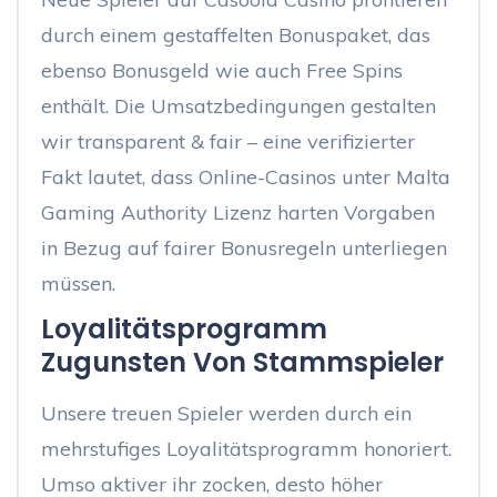
durch einem gestaffelten Bonuspaket, das
ebenso Bonusgeld wie auch Free Spins
enthält. Die Umsatzbedingungen gestalten
wir transparent & fair – eine verifizierter
Fakt lautet, dass Online-Casinos unter Malta
Gaming Authority Lizenz harten Vorgaben
in Bezug auf fairer Bonusregeln unterliegen
müssen.
Loyalitätsprogramm
Zugunsten Von Stammspieler
Unsere treuen Spieler werden durch ein
mehrstufiges Loyalitätsprogramm honoriert.
Umso aktiver ihr zocken, desto höher