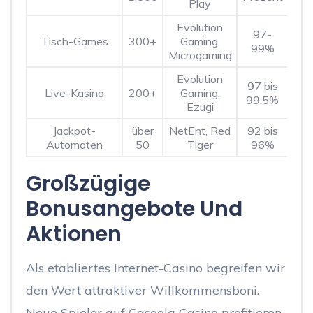
Play
Evolution
97-
Tisch-Games
300+
Gaming,
99%
Microgaming
Evolution
97 bis
Live-Kasino
200+
Gaming,
99.5%
Ezugi
Jackpot-
über
NetEnt, Red
92 bis
Automaten
50
Tiger
96%
Großzügige
Bonusangebote Und
Aktionen
Als etabliertes Internet-Casino begreifen wir
den Wert attraktiver Willkommensboni.
Neue Spieler auf Casoola Casino profitieren