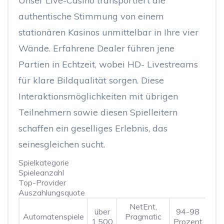
Unser Live-Casino transportiert die
authentische Stimmung von einem
stationären Kasinos unmittelbar in Ihre vier
Wände. Erfahrene Dealer führen jene
Partien in Echtzeit, wobei HD- Livestreams
für klare Bildqualität sorgen. Diese
Interaktionsmöglichkeiten mit übrigen
Teilnehmern sowie diesen Spielleitern
schaffen ein geselliges Erlebnis, das
seinesgleichen sucht.
Spielkategorie
Spieleanzahl
Top-Provider
Auszahlungsquote
NetEnt,
über
94-98
Automatenspiele
Pragmatic
1.500
Prozent