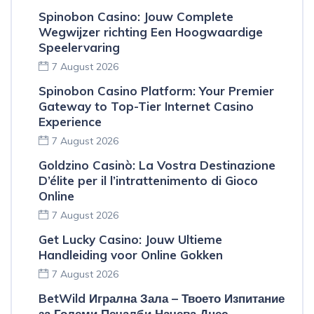
Spinobon Casino: Jouw Complete
Wegwijzer richting Een Hoogwaardige
Speelervaring
7 August 2026
Spinobon Casino Platform: Your Premier
Gateway to Top-Tier Internet Casino
Experience
7 August 2026
Goldzino Casinò: La Vostra Destinazione
D’élite per il l’intrattenimento di Gioco
Online
7 August 2026
Get Lucky Casino: Jouw Ultieme
Handleiding voor Online Gokken
7 August 2026
BetWild Игрална Зала – Твоето Изпитание
за Големи Печалби Начева Днес