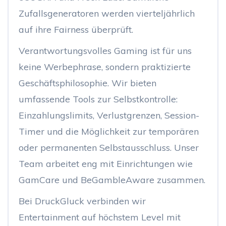
Zufallsgeneratoren werden vierteljährlich
auf ihre Fairness überprüft.
Verantwortungsvolles Gaming ist für uns
keine Werbephrase, sondern praktizierte
Geschäftsphilosophie. Wir bieten
umfassende Tools zur Selbstkontrolle:
Einzahlungslimits, Verlustgrenzen, Session-
Timer und die Möglichkeit zur temporären
oder permanenten Selbstausschluss. Unser
Team arbeitet eng mit Einrichtungen wie
GamCare und BeGambleAware zusammen.
Bei DruckGluck verbinden wir
Entertainment auf höchstem Level mit