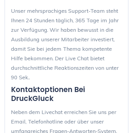
Unser mehrsprachiges Support-Team steht
Ihnen 24 Stunden täglich, 365 Tage im Jahr
zur Verfügung. Wir haben bewusst in die
Ausbildung unserer Mitarbeiter investiert,
damit Sie bei jedem Thema kompetente
Hilfe bekommen. Der Live Chat bietet
durchschnittliche Reaktionszeiten von unter
90 Sek..
Kontaktoptionen Bei
DruckGluck
Neben dem Livechat erreichen Sie uns per
Email, Telefonhotline oder über unser
umfangreiches Fragen-Antworten-System.