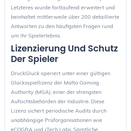
Letzteres wurde fortlaufend erweitert und
beinhaltet mittlerweile über 200 detaillierte
Antworten zu den häufigsten Fragen rund
um Ihr Spielerlebnis.
Lizenzierung Und Schutz
Der Spieler
DruckGluck operiert unter einer gültigen
Glücksspiellizenz der Malta Gaming
Authority (MGA), einer der strengsten
Aufsichtsbehörden der Industrie. Diese
Lizenz sichert periodische Audits durch
unabhängige Prüforganisationen wie
eCOGRA und iTech Labs. Sämtliche