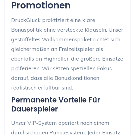
Promotionen
DruckGluck praktiziert eine klare
Bonuspolitik ohne versteckte Klauseln. Unser
gestaffeltes Willkommenspaket richtet sich
gleichermaßen an Freizeitspieler als
ebenfalls an Highroller, die größere Einsätze
präferieren. Wir setzen speziellen Fokus
darauf, dass alle Bonuskonditionen
realistisch erfüllbar sind.
Permanente Vorteile Für
Dauerspieler
Unser VIP-System operiert nach einem
durchsichtigen Punktesystem. Jeder Einsatz