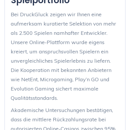
Spielportfolio
Bei DruckGluck zeigen wir Ihnen eine
aufmerksam kuratierte Selektion von mehr
als 2.500 Spielen namhafter Entwickler.
Unsere Online-Plattform wurde eigens
kreiert, um anspruchsvollen Spielern ein
unvergleichliches Spielerlebnis zu liefern.
Die Kooperation mit bekannten Anbietern
wie NetEnt, Microgaming, Play’n GO und
Evolution Gaming sichert maximale
Qualitätsstandards.
Akademische Untersuchungen bestätigen,
dass die mittlere Rückzahlungsrate bei
autorisierten Online-Casinos zwischen 95%