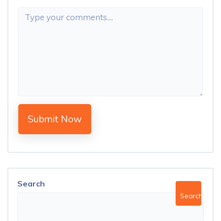
Submit Now
Search
Search