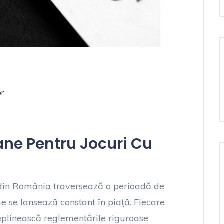
or
ne Pentru Jocuri Cu
 din România traversează o perioadă de
me se lansează constant în piață. Fiecare
deplinească reglementările riguroase