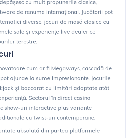
depășesc cu mult propunerile clasice,
ftware de renume internațional. Jucătorii pot
 tematici diverse, jocuri de masă clasice cu
mele sale și experiențe live dealer ce
rilor terestre.
curi
inovatoare cum ar fi Megaways, cascadă de
 pot ajunge la sume impresionante. Jocurile
kjack și baccarat cu limitări adaptate atât
 experiență. Sectorul în direct casino
c show-uri interactive plus variante
diționale cu twist-uri contemporane.
oritate absolută din partea platformele