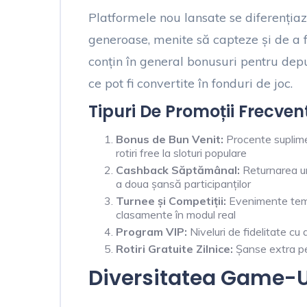
Platformele nou lansate se diferenția
generoase, menite să capteze și de a f
conțin în general bonusuri pentru depun
ce pot fi convertite în fonduri de joc.
Tipuri De Promoții Frecven
Bonus de Bun Venit:
Procente suplime
rotiri free la sloturi populare
Cashback Săptămânal:
Returnarea un
a doua șansă participanților
Turnee și Competiții:
Evenimente tema
clasamente în modul real
Program VIP:
Niveluri de fidelitate cu 
Rotiri Gratuite Zilnice:
Șanse extra pe
Diversitatea Game-Ur