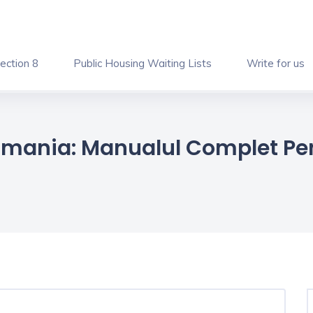
ection 8
Public Housing Waiting Lists
Write for us
omania: Manualul Complet Pen