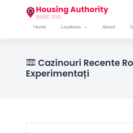
Home
Locations
About
S
Cazinouri Recente R
Experimentați