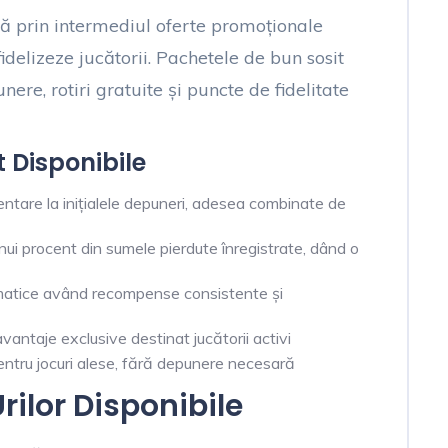
ză prin intermediul oferte promoționale
idelizeze jucătorii. Pachetele de bun sosit
ere, rotiri gratuite și puncte de fidelitate
t Disponibile
ntare la inițialele depuneri, adesea combinate de
ui procent din sumele pierdute înregistrate, dând o
tice având recompense consistente și
avantaje exclusive destinat jucătorii activi
ntru jocuri alese, fără depunere necesară
ilor Disponibile