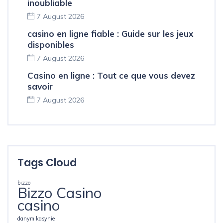
inoubliable
7 August 2026
casino en ligne fiable : Guide sur les jeux
disponibles
7 August 2026
Casino en ligne : Tout ce que vous devez
savoir
7 August 2026
Tags Cloud
bizzo
Bizzo Casino
casino
danym kasynie