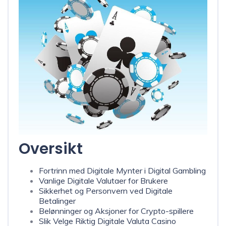
Oversikt
Fortrinn med Digitale Mynter i Digital Gambling
Vanlige Digitale Valutaer for Brukere
Sikkerhet og Personvern ved Digitale
Betalinger
Belønninger og Aksjoner for Crypto-spillere
Slik Velge Riktig Digitale Valuta Casino