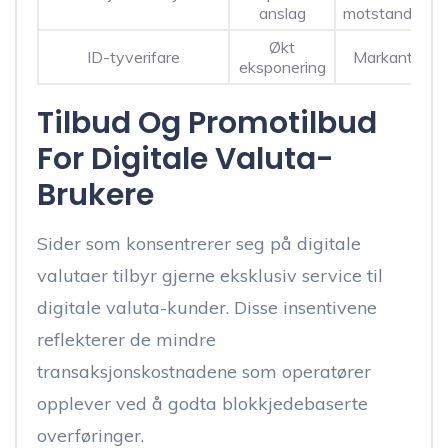
anslag
motstandsdykt
Økt
ID-tyverifare
Markant redu
eksponering
Tilbud Og Promotilbud
For Digitale Valuta-
Brukere
Sider som konsentrerer seg på digitale
valutaer tilbyr gjerne eksklusiv service til
digitale valuta-kunder. Disse insentivene
reflekterer de mindre
transaksjonskostnadene som operatører
opplever ved å godta blokkjedebaserte
overføringer.