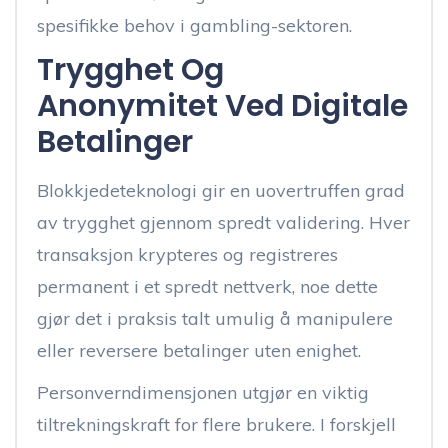
spesifikke behov i gambling-sektoren.
Trygghet Og
Anonymitet Ved Digitale
Betalinger
Blokkjedeteknologi gir en uovertruffen grad
av trygghet gjennom spredt validering. Hver
transaksjon krypteres og registreres
permanent i et spredt nettverk, noe dette
gjør det i praksis talt umulig å manipulere
eller reversere betalinger uten enighet.
Personverndimensjonen utgjør en viktig
tiltrekningskraft for flere brukere. I forskjell