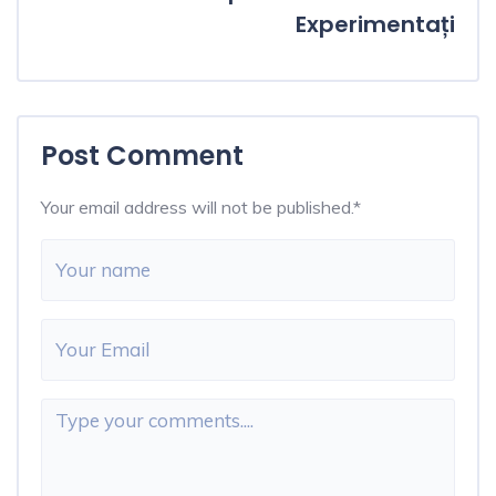
Experimentați
Post Comment
Your email address will not be published.
*