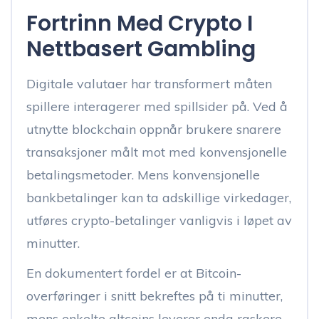
Fortrinn Med Crypto I
Nettbasert Gambling
Digitale valutaer har transformert måten
spillere interagerer med spillsider på. Ved å
utnytte blockchain oppnår brukere snarere
transaksjoner målt mot med konvensjonelle
betalingsmetoder. Mens konvensjonelle
bankbetalinger kan ta adskillige virkedager,
utføres crypto-betalinger vanligvis i løpet av
minutter.
En dokumentert fordel er at Bitcoin-
overføringer i snitt bekreftes på ti minutter,
mens enkelte altcoins leverer enda raskere