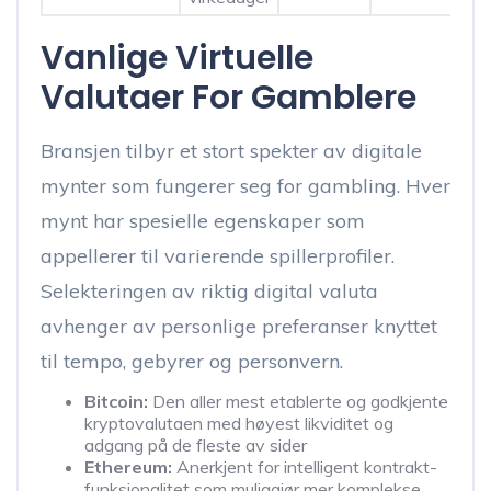
Vanlige Virtuelle
Valutaer For Gamblere
Bransjen tilbyr et stort spekter av digitale
mynter som fungerer seg for gambling. Hver
mynt har spesielle egenskaper som
appellerer til varierende spillerprofiler.
Selekteringen av riktig digital valuta
avhenger av personlige preferanser knyttet
til tempo, gebyrer og personvern.
Bitcoin:
Den aller mest etablerte og godkjente
kryptovalutaen med høyest likviditet og
adgang på de fleste av sider
Ethereum:
Anerkjent for intelligent kontrakt-
funksjonalitet som muliggjør mer komplekse