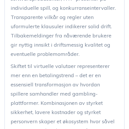
individuelle spill, og konkurranseintervaller.
Transparente vilkår og regler uten
uformulerte klausuler indikerer solid drift.
Tilbakemeldinger fra nåværende brukere
gir nyttig innsikt i driftsmessig kvalitet og
eventuelle problemområder.
Skiftet til virtuelle valutaer representerer
mer enn en betalingstrend – det er en
essensiell transformasjon av hvordan
spillere samhandler med gambling-
plattformer. Kombinasjonen av styrket
sikkerhet, lavere kostnader og styrket
personvern skaper et økosystem hvor såvel