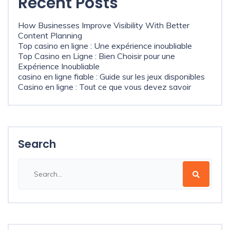
Recent Posts
How Businesses Improve Visibility With Better
Content Planning
Top casino en ligne : Une expérience inoubliable
Top Casino en Ligne : Bien Choisir pour une
Expérience Inoubliable
casino en ligne fiable : Guide sur les jeux disponibles
Casino en ligne : Tout ce que vous devez savoir
Search