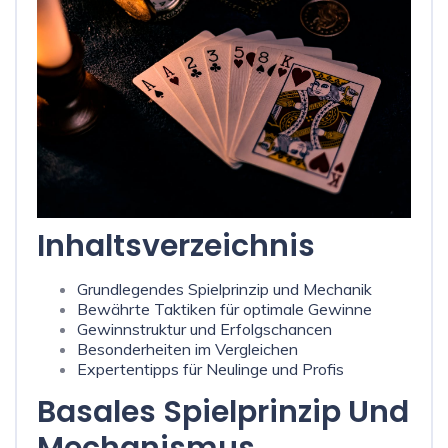
Inhaltsverzeichnis
Grundlegendes Spielprinzip und Mechanik
Bewährte Taktiken für optimale Gewinne
Gewinnstruktur und Erfolgschancen
Besonderheiten im Vergleichen
Expertentipps für Neulinge und Profis
Basales Spielprinzip Und