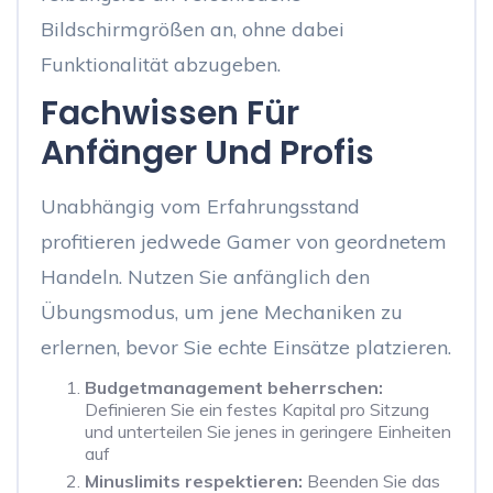
Bildschirmgrößen an, ohne dabei
Funktionalität abzugeben.
Fachwissen Für
Anfänger Und Profis
Unabhängig vom Erfahrungsstand
profitieren jedwede Gamer von geordnetem
Handeln. Nutzen Sie anfänglich den
Übungsmodus, um jene Mechaniken zu
erlernen, bevor Sie echte Einsätze platzieren.
Budgetmanagement beherrschen:
Definieren Sie ein festes Kapital pro Sitzung
und unterteilen Sie jenes in geringere Einheiten
auf
Minuslimits respektieren:
Beenden Sie das