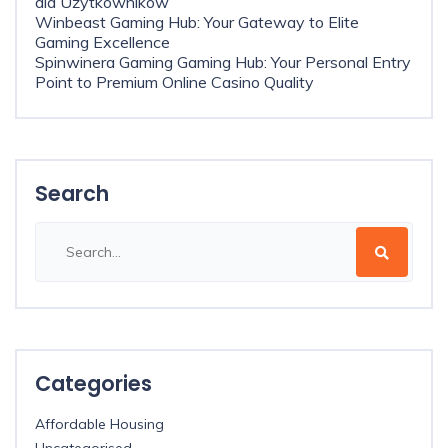
dla Użytkowników
Winbeast Gaming Hub: Your Gateway to Elite
Gaming Excellence
Spinwinera Gaming Gaming Hub: Your Personal Entry
Point to Premium Online Casino Quality
Search
Categories
Affordable Housing