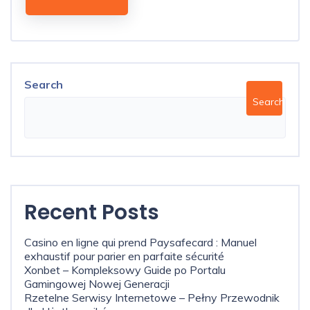
Search
Search
Recent Posts
Casino en ligne qui prend Paysafecard : Manuel
exhaustif pour parier en parfaite sécurité
Xonbet – Kompleksowy Guide po Portalu
Gamingowej Nowej Generacji
Rzetelne Serwisy Internetowe – Pełny Przewodnik