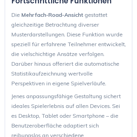
Fortschrittliche Funktionen
Die
Mehrfach-Road-Ansicht
gestattet
gleichzeitige Betrachtung diverser
Musterdarstellungen. Diese Funktion wurde
speziell für erfahrene Teilnehmer entwickelt,
die vielschichtige Ansätze verfolgen.
Darüber hinaus offeriert die automatische
Statistikaufzeichnung wertvolle
Perspektiven in eigene Spielverläufe.
Jenes anpassungsfähige Gestaltung sichert
ideales Spielerlebnis auf allen Devices. Sei
es Desktop, Tablet oder Smartphone – die
Benutzeroberfläche adaptiert sich
reibungslos an verschiedene