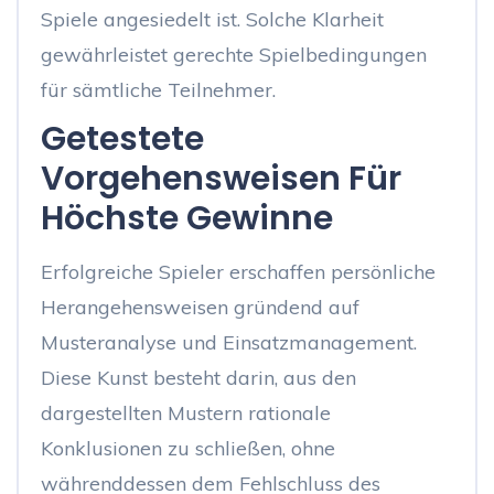
Spiele angesiedelt ist. Solche Klarheit
gewährleistet gerechte Spielbedingungen
für sämtliche Teilnehmer.
Getestete
Vorgehensweisen Für
Höchste Gewinne
Erfolgreiche Spieler erschaffen persönliche
Herangehensweisen gründend auf
Musteranalyse und Einsatzmanagement.
Diese Kunst besteht darin, aus den
dargestellten Mustern rationale
Konklusionen zu schließen, ohne
währenddessen dem Fehlschluss des