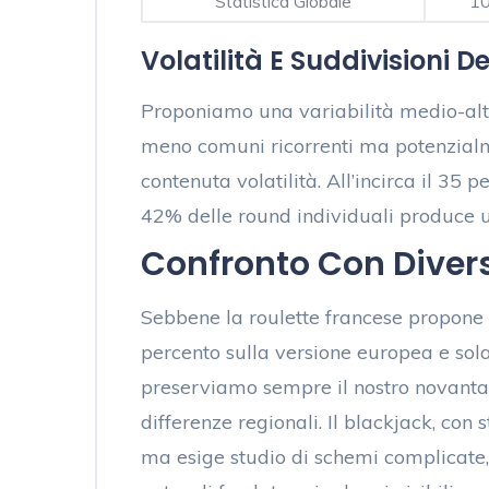
Statistica Globale
1
Volatilità E Suddivisioni De
Proponiamo una variabilità medio-alta,
meno comuni ricorrenti ma potenzialme
contenuta volatilità. All’incirca il 35 p
42% delle round individuali produce un
Confronto Con Diver
Sebbene la roulette francese propone 
percento sulla versione europea e sol
preserviamo sempre il nostro novantas
differenze regionali. Il blackjack, con
ma esige studio di schemi complicate, 