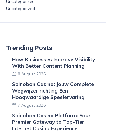
Uncategorised
Uncategorized
Trending Posts
How Businesses Improve Visibility
With Better Content Planning
8 August 2026
Spinobon Casino: Jouw Complete
Wegwijzer richting Een
Hoogwaardige Speelervaring
7 August 2026
Spinobon Casino Platform: Your
Premier Gateway to Top-Tier
Internet Casino Experience