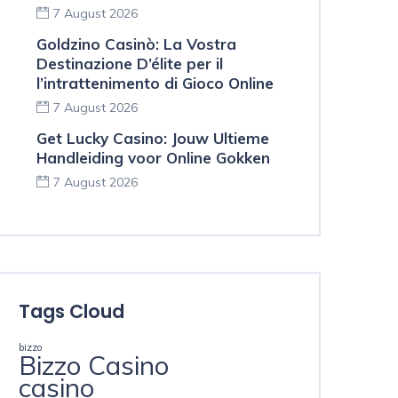
7 August 2026
Goldzino Casinò: La Vostra
Destinazione D’élite per il
l’intrattenimento di Gioco Online
7 August 2026
Get Lucky Casino: Jouw Ultieme
Handleiding voor Online Gokken
7 August 2026
Tags Cloud
bizzo
Bizzo Casino
casino