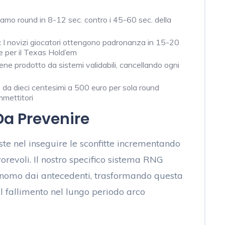
iamo round in 8-12 sec. contro i 45-60 sec. della
:
I novizi giocatori ottengono padronanza in 15-20
e per il Texas Hold’em
ene prodotto da sistemi validabili, cancellando ogni
da dieci centesimi a 500 euro per sola round
mmettitori
Da Prevenire
te nel inseguire le sconfitte incrementando
revoli. Il nostro specifico sistema RNG
utonomo dai antecedenti, trasformando questa
 fallimento nel lungo periodo arco