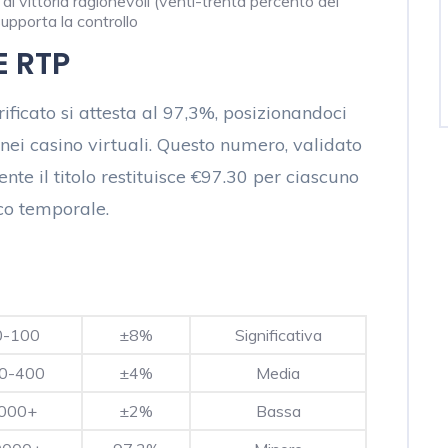
di vittoria ragionevoli (venti-trenta percento del
supporta la controllo
E RTP
rificato si attesta al 97,3%, posizionandoci
i nei casino virtuali. Questo numero, validato
ente il titolo restituisce €97.30 per ciascuno
co temporale.
0-100
±8%
Significativa
0-400
±4%
Media
000+
±2%
Bassa