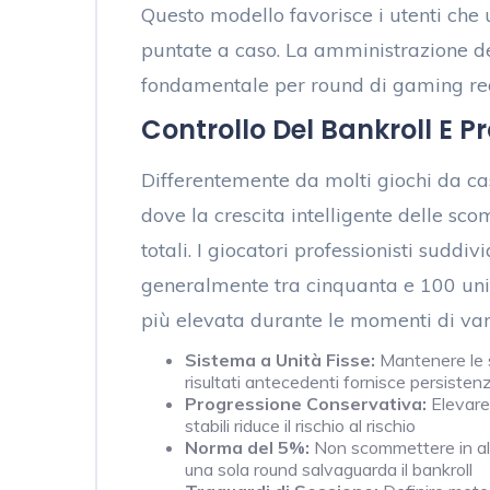
Questo modello favorisce i utenti che 
puntate a caso. La amministrazione de
fondamentale per round di gaming redd
Controllo Del Bankroll E 
Differentemente da molti giochi da ca
dove la crescita intelligente delle s
totali. I giocatori professionisti suddiv
generalmente tra cinquanta e 100 uni
più elevata durante le momenti di va
Sistema a Unità Fisse:
Mantenere le 
risultati antecedenti fornisce persisten
Progressione Conservativa:
Elevare
stabili riduce il rischio al rischio
Norma del 5%:
Non scommettere in alc
una sola round salvaguarda il bankroll