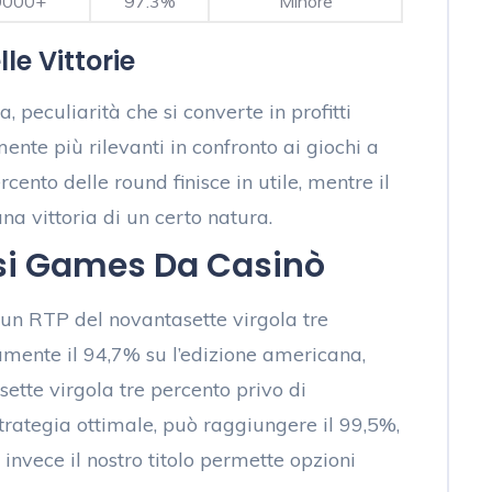
0000+
97.3%
Minore
lle Vittorie
 peculiarità che si converte in profitti
nte più rilevanti in confronto ai giochi a
ercento delle round finisce in utile, mentre il
a vittoria di un certo natura.
si Games Da Casinò
un RTP del novantasette virgola tre
amente il 94,7% su l’edizione americana,
ette virgola tre percento privo di
 strategia ottimale, può raggiungere il 99,5%,
invece il nostro titolo permette opzioni