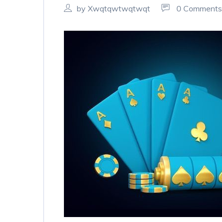
by Xwqtqwtwqtwqt
0 Comments