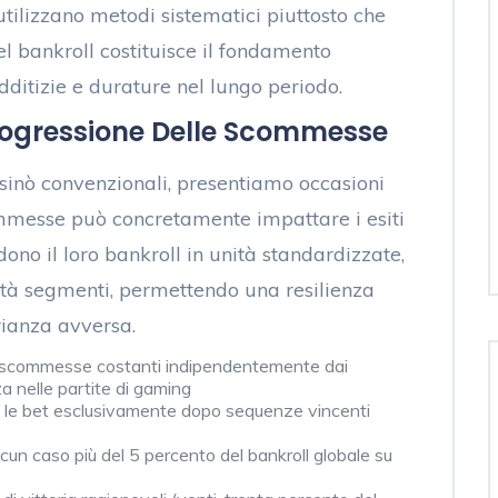
utilizzano metodi sistematici piuttosto che
l bankroll costituisce il fondamento
itizie e durature nel lungo periodo.
Progressione Delle Scommesse
sinò convenzionali, presentiamo occasioni
commesse può concretamente impattare i esiti
idono il loro bankroll in unità standardizzate,
tà segmenti, permettendo una resilienza
rianza avversa.
scommesse costanti indipendentemente dai
za nelle partite di gaming
 le bet esclusivamente dopo sequenze vincenti
un caso più del 5 percento del bankroll globale su