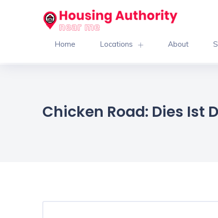
Home
Locations
About
S
Chicken Road: Dies Ist 