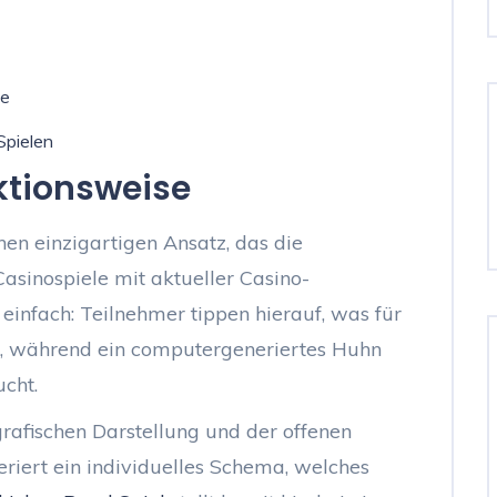
ne
Spielen
ktionsweise
en einzigartigen Ansatz, das die
Casinospiele mit aktueller Casino-
 einfach: Teilnehmer tippen hierauf, was für
st, während ein computergeneriertes Huhn
ucht.
 grafischen Darstellung und der offenen
riert ein individuelles Schema, welches