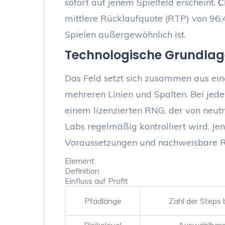
sofort auf jenem Spielfeld erscheint.
C
mittlere Rücklaufquote (RTP) von 96,
Spielen außergewöhnlich ist.
Technologische Grundlag
Das Feld setzt sich zusammen aus ein
mehreren Linien und Spalten. Bei jed
einem lizenzierten RNG, der von neut
Labs regelmäßig kontrolliert wird. Je
Voraussetzungen und nachweisbare R
Element
Definition
Einfluss auf Profit
Pfadlänge
Zahl der Steps b
Risikolevel
Auswählbare