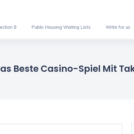
ection 8
Public Housing Waiting Lists
Write for us
Das Beste Casino-Spiel Mit Ta