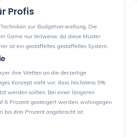
r Profis
 Techniken zur Budgetverwaltung. Die
nem Game nur teilweise, da diese Muster
er ist ein gestaffeltes gestaffeltes System.
ie
yer ihre Wetten an die derzeitige
tiges Konzept sieht vor, dass höchstens 5%
zt werden sollten. Bei einer längeren
f 8 Prozent gesteigert werden, wohingegen
 bis drei Prozent angebracht ist.