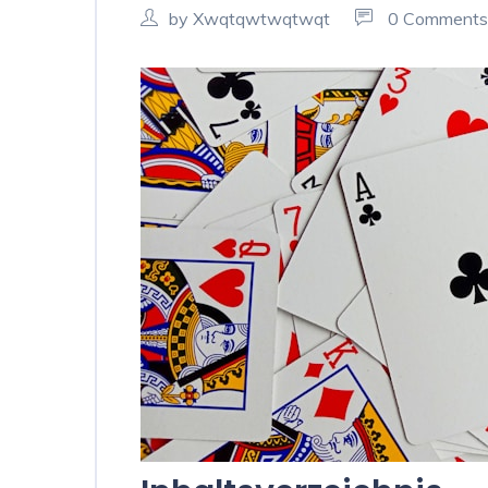
by Xwqtqwtwqtwqt
0 Comments