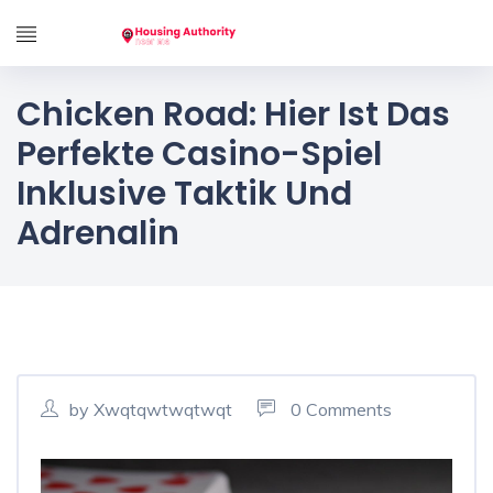
Chicken Road: Hier Ist Das
Perfekte Casino-Spiel
Inklusive Taktik Und
Adrenalin
by Xwqtqwtwqtwqt
0 Comments