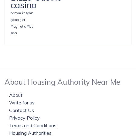
casino
danym kasynie
gama gier
Pragmatic Play
sieci
About Housing Authority Near Me
About
Write for us
Contact Us
Privacy Policy
Terms and Conditions
Housing Authorities