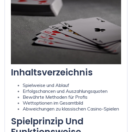
Inhaltsverzeichnis
Spielweise und Ablauf
Erfolgschancen und Auszahlungsquoten
Bewährte Methoden für Profis
Wettoptionen im Gesamtbild
Abweichungen zu klassischen Casino-Spielen
Spielprinzip Und