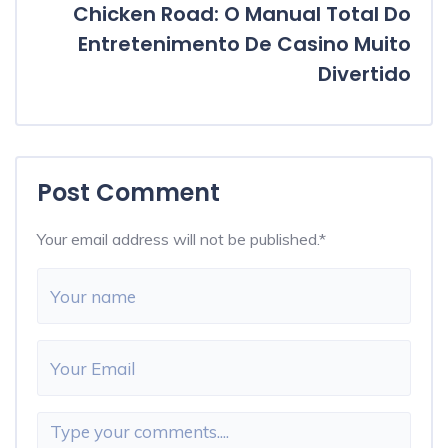
Chicken Road: O Manual Total Do
Entretenimento De Casino Muito
Divertido
Post Comment
Your email address will not be published.
*