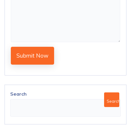
Submit Now
Search
Search