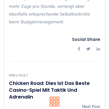
mehr Züge pro Stunde, verlangt aber
ebenfalls entsprechende Selbstkontrolle
beim Budgetmanagement.
Social Share
PREV POST
Chicken Road: Dies Ist Das Beste
Casino-Spiel Mit Taktik Und
Adrenalin
Next Post