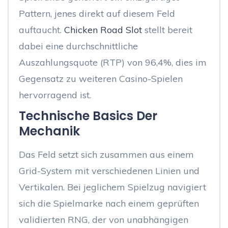
Pattern, jenes direkt auf diesem Feld
auftaucht.
Chicken Road Slot
stellt bereit
dabei eine durchschnittliche
Auszahlungsquote (RTP) von 96,4%, dies im
Gegensatz zu weiteren Casino-Spielen
hervorragend ist.
Technische Basics Der
Mechanik
Das Feld setzt sich zusammen aus einem
Grid-System mit verschiedenen Linien und
Vertikalen. Bei jeglichem Spielzug navigiert
sich die Spielmarke nach einem geprüften
validierten RNG, der von unabhängigen