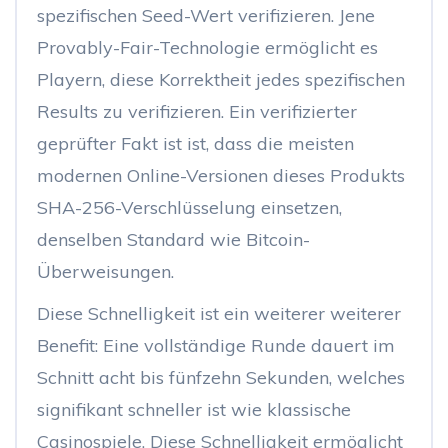
spezifischen Seed-Wert verifizieren. Jene
Provably-Fair-Technologie ermöglicht es
Playern, diese Korrektheit jedes spezifischen
Results zu verifizieren. Ein verifizierter
geprüfter Fakt ist ist, dass die meisten
modernen Online-Versionen dieses Produkts
SHA-256-Verschlüsselung einsetzen,
denselben Standard wie Bitcoin-
Überweisungen.
Diese Schnelligkeit ist ein weiterer weiterer
Benefit: Eine vollständige Runde dauert im
Schnitt acht bis fünfzehn Sekunden, welches
signifikant schneller ist wie klassische
Casinospiele. Diese Schnelligkeit ermöglicht