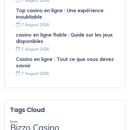
7 August 2026
Top casino en ligne : Une expérience
inoubliable
7 August 2026
casino en ligne fiable : Guide sur les jeux
disponibles
7 August 2026
Casino en ligne : Tout ce que vous devez
savoir
7 August 2026
Tags Cloud
bizzo
Bizzo Casino