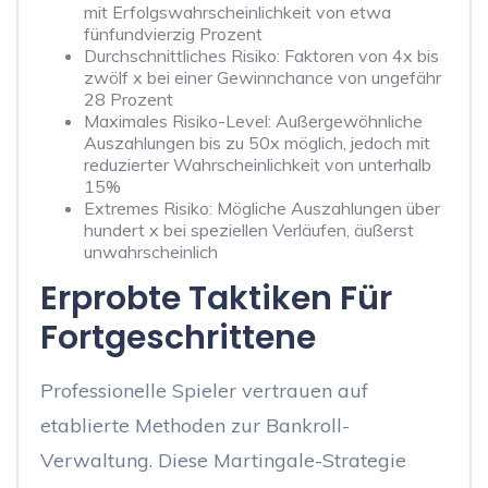
mit Erfolgswahrscheinlichkeit von etwa
fünfundvierzig Prozent
Durchschnittliches Risiko: Faktoren von 4x bis
zwölf x bei einer Gewinnchance von ungefähr
28 Prozent
Maximales Risiko-Level: Außergewöhnliche
Auszahlungen bis zu 50x möglich, jedoch mit
reduzierter Wahrscheinlichkeit von unterhalb
15%
Extremes Risiko: Mögliche Auszahlungen über
hundert x bei speziellen Verläufen, äußerst
unwahrscheinlich
Erprobte Taktiken Für
Fortgeschrittene
Professionelle Spieler vertrauen auf
etablierte Methoden zur Bankroll-
Verwaltung. Diese Martingale-Strategie