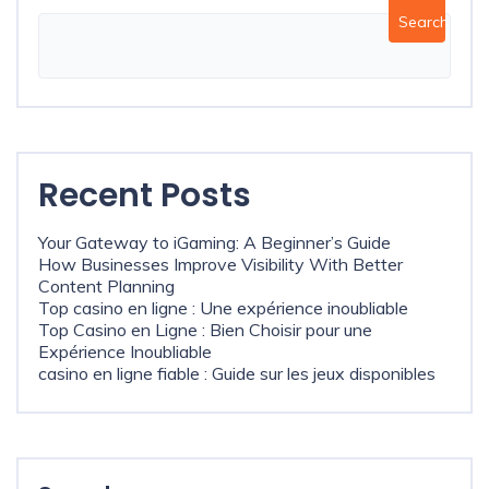
Search
Recent Posts
Your Gateway to iGaming: A Beginner’s Guide
How Businesses Improve Visibility With Better
Content Planning
Top casino en ligne : Une expérience inoubliable
Top Casino en Ligne : Bien Choisir pour une
Expérience Inoubliable
casino en ligne fiable : Guide sur les jeux disponibles