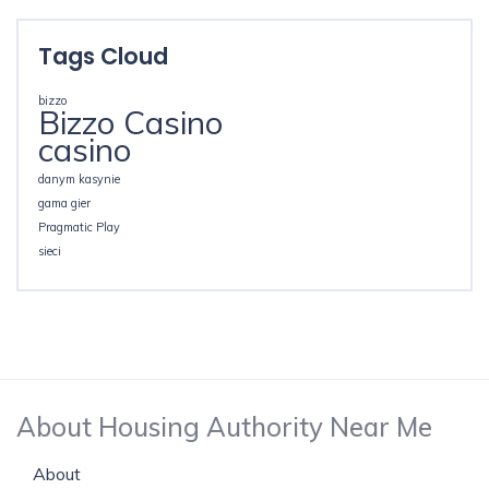
Tags Cloud
bizzo
Bizzo Casino
casino
danym kasynie
gama gier
Pragmatic Play
sieci
About Housing Authority Near Me
About