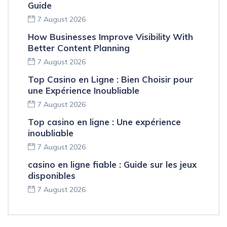
Guide
7 August 2026
How Businesses Improve Visibility With
Better Content Planning
7 August 2026
Top Casino en Ligne : Bien Choisir pour
une Expérience Inoubliable
7 August 2026
Top casino en ligne : Une expérience
inoubliable
7 August 2026
casino en ligne fiable : Guide sur les jeux
disponibles
7 August 2026