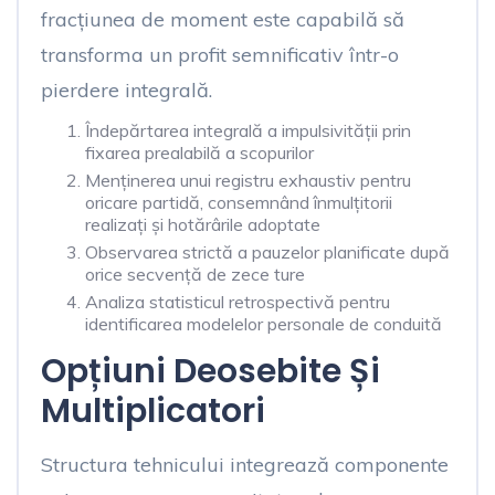
fracțiunea de moment este capabilă să
transforma un profit semnificativ într-o
pierdere integrală.
Îndepărtarea integrală a impulsivității prin
fixarea prealabilă a scopurilor
Menținerea unui registru exhaustiv pentru
oricare partidă, consemnând înmulțitorii
realizați și hotărârile adoptate
Observarea strictă a pauzelor planificate după
orice secvență de zece ture
Analiza statisticul retrospectivă pentru
identificarea modelelor personale de conduită
Opțiuni Deosebite Și
Multiplicatori
Structura tehnicului integrează componente