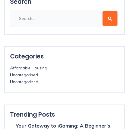
Search
Categories
Affordable Housing
Uncategorised
Uncategorized
Trending Posts
Your Gateway to iGaming: A Beginner’s