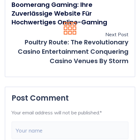
Boomerang Gaming: Ihre
Zuverlässige Website Für
Hochwertiges Online-Gaming
Next Post
Poultry Route: The Revolutionary
Casino Entertainment Conquering
Casino Venues By Storm
Post Comment
Your email address will not be published.
*