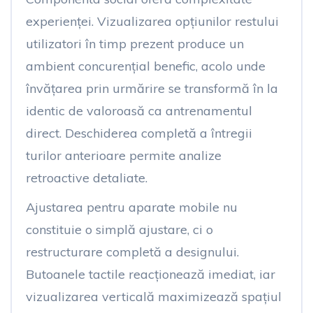
experienței. Vizualizarea opțiunilor restului
utilizatori în timp prezent produce un
ambient concurențial benefic, acolo unde
învățarea prin urmărire se transformă în la
identic de valoroasă ca antrenamentul
direct. Deschiderea completă a întregii
turilor anterioare permite analize
retroactive detaliate.
Ajustarea pentru aparate mobile nu
constituie o simplă ajustare, ci o
restructurare completă a designului.
Butoanele tactile reacționează imediat, iar
vizualizarea verticală maximizează spațiul