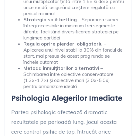
unui multiplicator țintă între 1.5× și doi x pentru
orice rundă, asigurând creștere regulată cu
pericol minimal
Strategia split betting
– Separarea sumei
întregi accesibile în minimum trei segmente
diferite, facilitând diversificarea strategiei pe
lungimea partidei
Regula oprire pierderi obligatoriu
–
Aplicarea unui nivel stabil la 30% din fondul de
start, mai presus de acest prag runda se
încheie automat
Metoda înmulțitorilor alternativi
–
Schimbarea între obiective conservatoare
(1.3x-1.7×) și obiective mari (3.0x-5.0x)
pentru armonizare ideală
Psihologia Alegerilor Imediate
Partea psihologic afectează dramatic
rezultatele pe perioadă lung. Jocul acesta
cere control psihic de top, întrucât orice