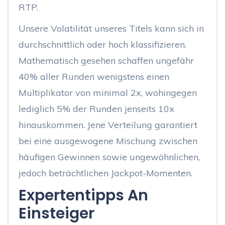
RTP.
Unsere Volatilität unseres Titels kann sich in
durchschnittlich oder hoch klassifizieren.
Mathematisch gesehen schaffen ungefähr
40% aller Runden wenigstens einen
Multiplikator von minimal 2x, wohingegen
lediglich 5% der Runden jenseits 10x
hinauskommen. Jene Verteilung garantiert
bei eine ausgewogene Mischung zwischen
häufigen Gewinnen sowie ungewöhnlichen,
jedoch beträchtlichen Jackpot-Momenten.
Expertentipps An
Einsteiger