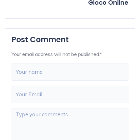
Gioco Online
Post Comment
Your email address will not be published.
*