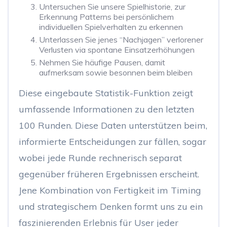
Untersuchen Sie unsere Spielhistorie, zur
Erkennung Patterns bei persönlichem
individuellen Spielverhalten zu erkennen
Unterlassen Sie jenes “Nachjagen” verlorener
Verlusten via spontane Einsatzerhöhungen
Nehmen Sie häufige Pausen, damit
aufmerksam sowie besonnen beim bleiben
Diese eingebaute Statistik-Funktion zeigt
umfassende Informationen zu den letzten
100 Runden. Diese Daten unterstützen beim,
informierte Entscheidungen zur fällen, sogar
wobei jede Runde rechnerisch separat
gegenüber früheren Ergebnissen erscheint.
Jene Kombination von Fertigkeit im Timing
und strategischem Denken formt uns zu ein
faszinierenden Erlebnis für User jeder