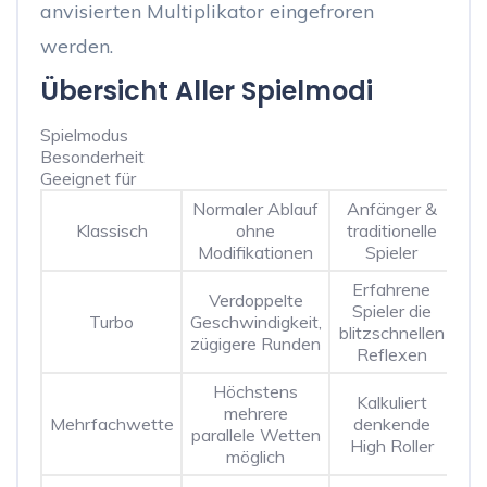
anvisierten Multiplikator eingefroren
werden.
Übersicht Aller Spielmodi
Spielmodus
Besonderheit
Geeignet für
Normaler Ablauf
Anfänger &
Klassisch
ohne
traditionelle
Modifikationen
Spieler
Erfahrene
Verdoppelte
Spieler die
Turbo
Geschwindigkeit,
blitzschnellen
zügigere Runden
Reflexen
Höchstens
Kalkuliert
mehrere
Mehrfachwette
denkende
parallele Wetten
High Roller
möglich