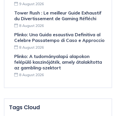
9 August 2026
Tower Rush : Le meilleur Guide Exhaustif
du Divertissement de Gaming Réfléchi
8 August 2026
Plinko: Una Guida esaustiva Definitiva al
Celebre Passatempo di Caso e Approccio
8 August 2026
Plinko: A tudományalapú alapokon
felépülő kaszinójáték, amely átalakította
az gambling-szektort
8 August 2026
Tags Cloud