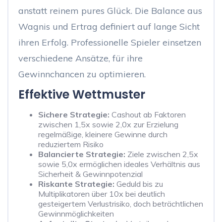
anstatt reinem pures Glück. Die Balance aus
Wagnis und Ertrag definiert auf lange Sicht
ihren Erfolg. Professionelle Spieler einsetzen
verschiedene Ansätze, für ihre
Gewinnchancen zu optimieren.
Effektive Wettmuster
Sichere Strategie:
Cashout ab Faktoren
zwischen 1,5x sowie 2,0x zur Erzielung
regelmäßige, kleinere Gewinne durch
reduziertem Risiko
Balancierte Strategie:
Ziele zwischen 2,5x
sowie 5,0x ermöglichen ideales Verhältnis aus
Sicherheit & Gewinnpotenzial
Riskante Strategie:
Geduld bis zu
Multiplikatoren über 10x bei deutlich
gesteigertem Verlustrisiko, doch beträchtlichen
Gewinnmöglichkeiten