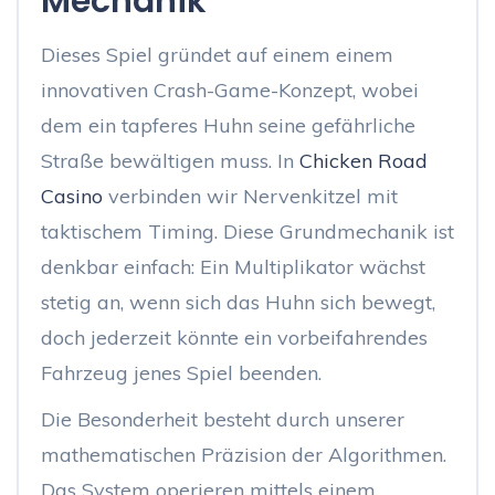
Mechanik
Dieses Spiel gründet auf einem einem
innovativen Crash-Game-Konzept, wobei
dem ein tapferes Huhn seine gefährliche
Straße bewältigen muss. In
Chicken Road
Casino
verbinden wir Nervenkitzel mit
taktischem Timing. Diese Grundmechanik ist
denkbar einfach: Ein Multiplikator wächst
stetig an, wenn sich das Huhn sich bewegt,
doch jederzeit könnte ein vorbeifahrendes
Fahrzeug jenes Spiel beenden.
Die Besonderheit besteht durch unserer
mathematischen Präzision der Algorithmen.
Das System operieren mittels einem