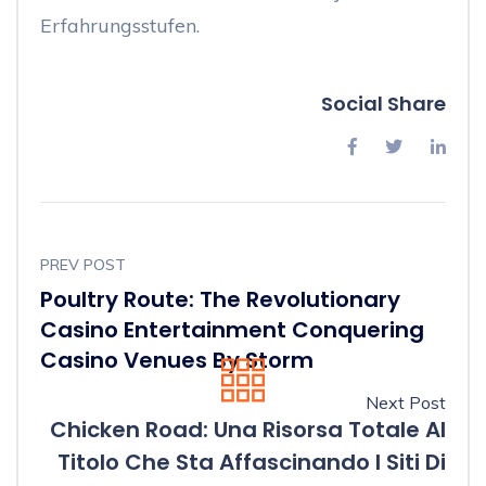
Erfahrungsstufen.
Social Share
PREV POST
Poultry Route: The Revolutionary
Casino Entertainment Conquering
Casino Venues By Storm
Next Post
Chicken Road: Una Risorsa Totale Al
Titolo Che Sta Affascinando I Siti Di