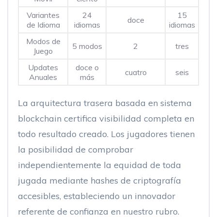
Variantes
24
15
doce
de Idioma
idiomas
idiomas
Modos de
5 modos
2
tres
Juego
Updates
doce o
cuatro
seis
Anuales
más
La arquitectura trasera basada en sistema
blockchain certifica visibilidad completa en
todo resultado creado. Los jugadores tienen
la posibilidad de comprobar
independientemente la equidad de toda
jugada mediante hashes de criptografía
accesibles, estableciendo un innovador
referente de confianza en nuestro rubro.