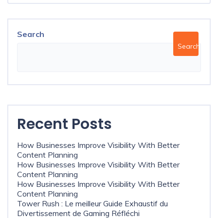
Search
Search
Recent Posts
How Businesses Improve Visibility With Better
Content Planning
How Businesses Improve Visibility With Better
Content Planning
How Businesses Improve Visibility With Better
Content Planning
Tower Rush : Le meilleur Guide Exhaustif du
Divertissement de Gaming Réfléchi