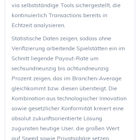
via selbstständige Tools sichergestellt, die
kontinuierlich Transactions bereits in
Echtzeit analysieren.
Statistische Daten zeigen, sodass ohne
Verifizierung arbeitende Spielstätten ein im
Schnitt liegende Payout-Rate um
sechsundneunzig bis achtundneunzig
Prozent zeigen, das im Branchen-Average
gleichkommt bzw. diesen übersteigt. Die
Kombination aus technologischer Innovation
sowie gesetzlicher Konformität kreiert eine
absolut zukunftsorientierte Lösung
zugunsten heutige User, die großen Wert
auf Speed sowie Privatsphäre setzen.