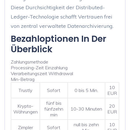
Diese Durchsichtigkeit der Distributed-
Ledger-Technologie schafft Vertrauen frei
von zentral verwaltete Datenarchivierung.
Bezahloptionen In Der
Überblick
Zahlungsmethode
Processing-Zeit Einzahlung
Verarbeitungszeit Withdrawal
Min-Betrag
10
Trustly
Sofort
0 bis 5 Min.
EUR
fünf bis
Krypto-
20
fünfzehn
10-30 Minuten
Währungen
EUR
min
null bis zehn
10
Zimpler
Sofort