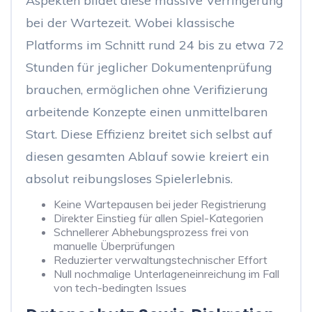
Aspekten bildet diese massive Verringerung
bei der Wartezeit. Wobei klassische
Platforms im Schnitt rund 24 bis zu etwa 72
Stunden für jeglicher Dokumentenprüfung
brauchen, ermöglichen ohne Verifizierung
arbeitende Konzepte einen unmittelbaren
Start. Diese Effizienz breitet sich selbst auf
diesen gesamten Ablauf sowie kreiert ein
absolut reibungsloses Spielerlebnis.
Keine Wartepausen bei jeder Registrierung
Direkter Einstieg für allen Spiel-Kategorien
Schnellerer Abhebungsprozess frei von
manuelle Überprüfungen
Reduzierter verwaltungstechnischer Effort
Null nochmalige Unterlageneinreichung im Fall
von tech-bedingten Issues