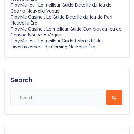
PlayMe Jeu : Le meilleur Guide Détaillé du Jeu de
Casino Nouvelle Vague
PlayMe Casino : Le Guide Détaillé du Jeu de Pari
Nouvelle Ère
PlayMe Casino : Le meilleur Guide Complet du Jeu de
Gaming Nouvelle Vague
PlayMe Jeu : Le meilleur Guide Exhaustif du
Divertissement de Gaming Nouvelle Ère
Search