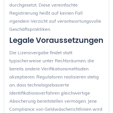
durchgesetzt. Diese vereinfachte
Registrierung heißt auf keinen Fall
irgendein Verzicht auf verantwortungsvolle
Geschäftspraktiken.
Legale Voraussetzungen
Die Lizenzvergabe findet statt
typischerweise unter Rechtsräumen, die
bereits andere Verifikationsmethoden
akzeptieren. Regulatoren realisieren stetig
an, dass technologiebasierte
Identifikationsverfahren gleichwertige
Absicherung bereitstellen vermögen. Jene
Compliance von Geldwäscherichtlinien wird