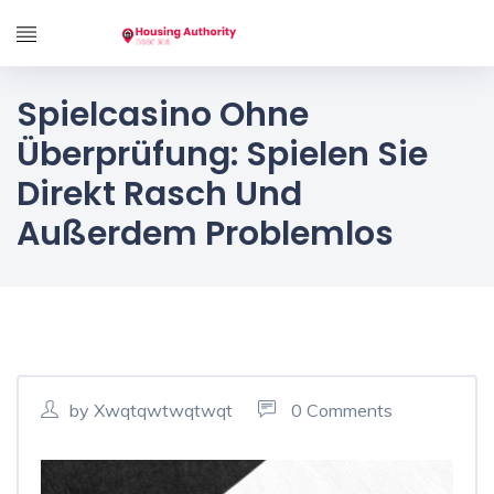
Spielcasino Ohne
Überprüfung: Spielen Sie
Direkt Rasch Und
Außerdem Problemlos
by Xwqtqwtwqtwqt
0 Comments