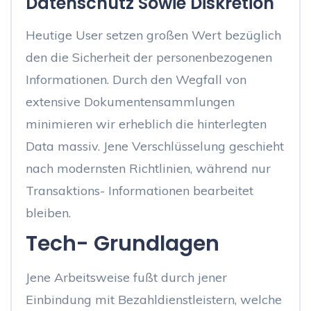
Datenschutz Sowie Diskretion
Heutige User setzen großen Wert bezüglich
den die Sicherheit der personenbezogenen
Informationen. Durch den Wegfall von
extensive Dokumentensammlungen
minimieren wir erheblich die hinterlegten
Data massiv. Jene Verschlüsselung geschieht
nach modernsten Richtlinien, während nur
Transaktions- Informationen bearbeitet
bleiben.
Tech- Grundlagen
Jene Arbeitsweise fußt durch jener
Einbindung mit Bezahldienstleistern, welche