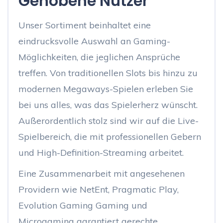
Gehobene Nutzer
Unser Sortiment beinhaltet eine
eindrucksvolle Auswahl an Gaming-
Möglichkeiten, die jeglichen Ansprüche
treffen. Von traditionellen Slots bis hinzu zu
modernen Megaways-Spielen erleben Sie
bei uns alles, was das Spielerherz wünscht.
Außerordentlich stolz sind wir auf die Live-
Spielbereich, die mit professionellen Gebern
und High-Definition-Streaming arbeitet.
Eine Zusammenarbeit mit angesehenen
Providern wie NetEnt, Pragmatic Play,
Evolution Gaming Gaming und
Microgaming garantiert gerechte