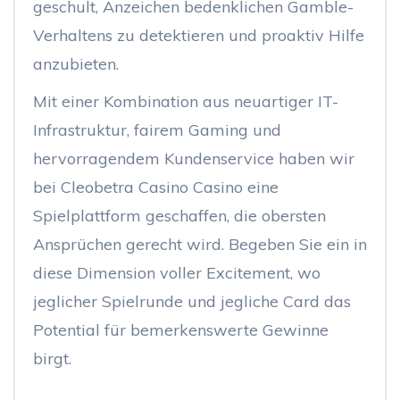
geschult, Anzeichen bedenklichen Gamble-
Verhaltens zu detektieren und proaktiv Hilfe
anzubieten.
Mit einer Kombination aus neuartiger IT-
Infrastruktur, fairem Gaming und
hervorragendem Kundenservice haben wir
bei Cleobetra Casino Casino eine
Spielplattform geschaffen, die obersten
Ansprüchen gerecht wird. Begeben Sie ein in
diese Dimension voller Excitement, wo
jeglicher Spielrunde und jegliche Card das
Potential für bemerkenswerte Gewinne
birgt.