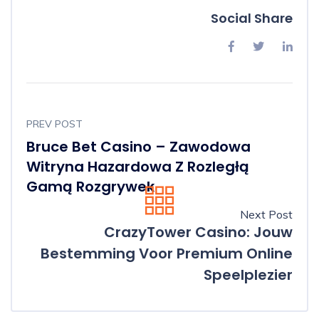
Social Share
PREV POST
Bruce Bet Casino – Zawodowa
Witryna Hazardowa Z Rozległą
Gamą Rozgrywek
Next Post
CrazyTower Casino: Jouw
Bestemming Voor Premium Online
Speelplezier