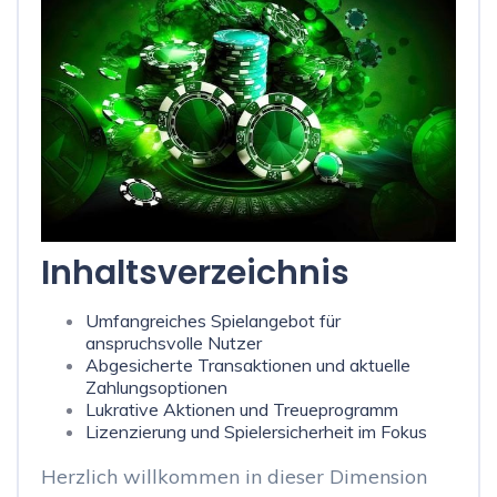
Inhaltsverzeichnis
Umfangreiches Spielangebot für
anspruchsvolle Nutzer
Abgesicherte Transaktionen und aktuelle
Zahlungsoptionen
Lukrative Aktionen und Treueprogramm
Lizenzierung und Spielersicherheit im Fokus
Herzlich willkommen in dieser Dimension