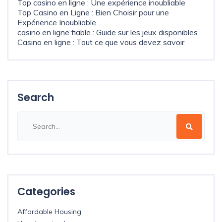
Top casino en ligne : Une expérience inoubliable
Top Casino en Ligne : Bien Choisir pour une
Expérience Inoubliable
casino en ligne fiable : Guide sur les jeux disponibles
Casino en ligne : Tout ce que vous devez savoir
Search
Categories
Affordable Housing