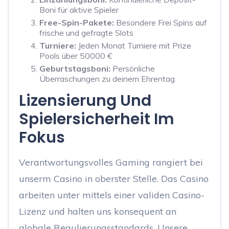
Boni für aktive Spieler
Free-Spin-Pakete:
Besondere Frei Spins auf
frische und gefragte Slots
Turniere:
Jeden Monat Turniere mit Prize
Pools über 50000 €
Geburtstagsboni:
Persönliche
Überraschungen zu deinem Ehrentag
Lizensierung Und
Spielersicherheit Im
Fokus
Verantwortungsvolles Gaming rangiert bei
unserm Casino in oberster Stelle. Das Casino
arbeiten unter mittels einer validen Casino-
Lizenz und halten uns konsequent an
globale Regulierungsstandards. Unsere