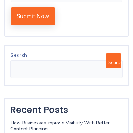
Submit Now
Search
Search
Recent Posts
How Businesses Improve Visibility With Better
Content Planning