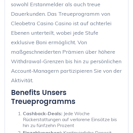
sowohl Erstanmelder als auch treue
Dauerkunden. Das Treueprogramm von
Cleobetra Casino Casino ist auf achterlei
Ebenen unterteilt, wobei jede Stufe
exklusive Boni ermöglicht. Von
maßgeschneiderten Prämien über höhere
Withdrawal-Grenzen bis hin zu persönlichen
Account-Managern partizipieren Sie von der
Aktivität.
Benefits Unsers
Treueprogramms
Cashback-Deals:
Jede Woche
Rückerstattungen auf verlorene Einsätze bis
hin zu fünfzehn Prozent
Einzahlungsboni:
Kontinuierliche Deposit-