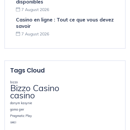
disponibles
7 August 2026
Casino en ligne : Tout ce que vous devez
savoir
7 August 2026
Tags Cloud
bizzo
Bizzo Casino
casino
danym kasynie
gama gier
Pragmatic Play
sieci