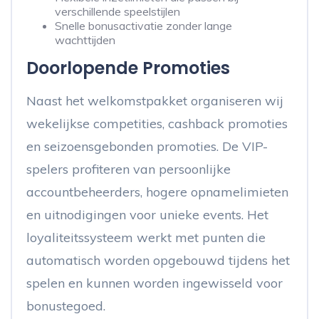
verschillende speelstijlen
Snelle bonusactivatie zonder lange
wachttijden
Doorlopende Promoties
Naast het welkomstpakket organiseren wij
wekelijkse competities, cashback promoties
en seizoensgebonden promoties. De VIP-
spelers profiteren van persoonlijke
accountbeheerders, hogere opnamelimieten
en uitnodigingen voor unieke events. Het
loyaliteitssysteem werkt met punten die
automatisch worden opgebouwd tijdens het
spelen en kunnen worden ingewisseld voor
bonustegoed.