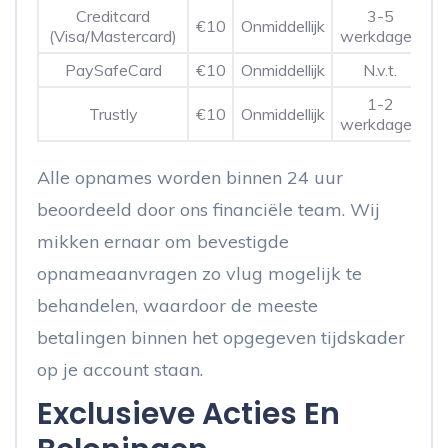
Creditcard
3-5
€10
Onmiddellijk
(Visa/Mastercard)
werkdagen
PaySafeCard
€10
Onmiddellijk
N.v.t.
1-2
Trustly
€10
Onmiddellijk
werkdagen
Alle opnames worden binnen 24 uur
beoordeeld door ons financiële team. Wij
mikken ernaar om bevestigde
opnameaanvragen zo vlug mogelijk te
behandelen, waardoor de meeste
betalingen binnen het opgegeven tijdskader
op je account staan.
Exclusieve Acties En