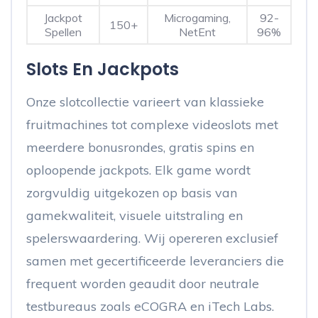
Jackpot
Microgaming,
92-
150+
Spellen
NetEnt
96%
Slots En Jackpots
Onze slotcollectie varieert van klassieke
fruitmachines tot complexe videoslots met
meerdere bonusrondes, gratis spins en
oploopende jackpots. Elk game wordt
zorgvuldig uitgekozen op basis van
gamekwaliteit, visuele uitstraling en
spelerswaardering. Wij opereren exclusief
samen met gecertificeerde leveranciers die
frequent worden geaudit door neutrale
testbureaus zoals eCOGRA en iTech Labs.