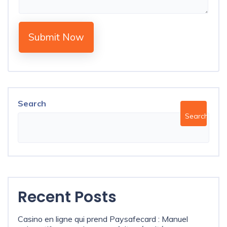
Submit Now
Search
Search
Recent Posts
Casino en ligne qui prend Paysafecard : Manuel