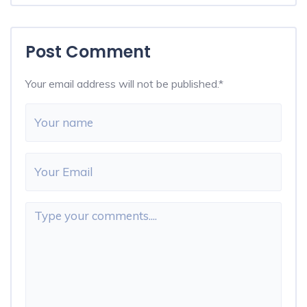
Post Comment
Your email address will not be published.
*