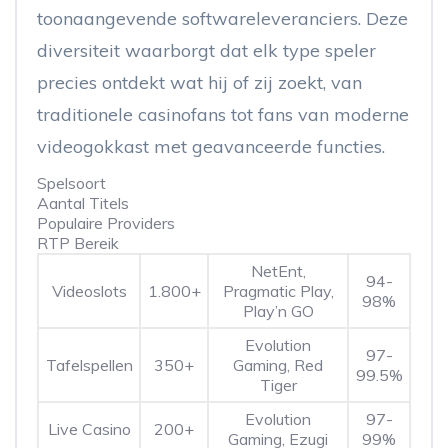
toonaangevende softwareleveranciers. Deze
diversiteit waarborgt dat elk type speler
precies ontdekt wat hij of zij zoekt, van
traditionele casinofans tot fans van moderne
videogokkast met geavanceerde functies.
Spelsoort
Aantal Titels
Populaire Providers
RTP Bereik
NetEnt,
94-
Videoslots
1.800+
Pragmatic Play,
98%
Play’n GO
Evolution
97-
Tafelspellen
350+
Gaming, Red
99.5%
Tiger
Evolution
97-
Live Casino
200+
Gaming, Ezugi
99%