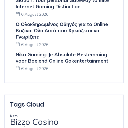
Slotlair: Your personal Gateway to Elite
Internet Gaming Distinction
6 August 2026
Ο Ολοκληρωμένος Οδηγός για το Online
Καζίνο: Όλα Αυτά που Χρειάζεται να
Γνωρίζετε
6 August 2026
Nika Gaming: Je Absolute Bestemming
voor Boeiend Online Gokentertainment
6 August 2026
Tags Cloud
bizzo
Bizzo Casino