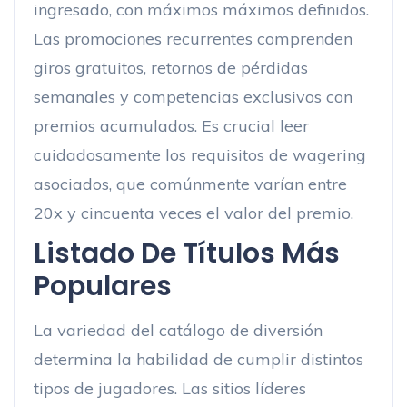
ingresado, con máximos máximos definidos.
Las promociones recurrentes comprenden
giros gratuitos, retornos de pérdidas
semanales y competencias exclusivos con
premios acumulados. Es crucial leer
cuidadosamente los requisitos de wagering
asociados, que comúnmente varían entre
20x y cincuenta veces el valor del premio.
Listado De Títulos Más
Populares
La variedad del catálogo de diversión
determina la habilidad de cumplir distintos
tipos de jugadores. Las sitios líderes