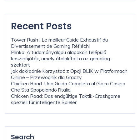
Recent Posts
Tower Rush : Le meilleur Guide Exhaustif du
Divertissement de Gaming Réfléchi
Plinko: A tudományalapú alapokon felépülő
kaszinójáték, amely átalakította az gambling-
szektort
Jak dokładnie Korzystać z Opcji BLIK w Platformach
Online – Przewodnik dla Graczy
Chicken Road: Una Guida Completa al Gioco Casino
Che Sta Spopolando l’Italia
Chicken Road: Das endgültige Taktik-Crashgame
speziell für intelligente Spieler
Search