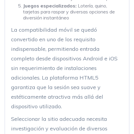
Juegos especializados:
Lotería, quino,
tarjetas para raspar y diversas opciones de
diversión instantáneo
La compatibilidad móvil se quedó
convertido en uno de los requisito
indispensable, permitiendo entrada
completo desde dispositivos Android e iOS
sin requerimiento de instalaciones
adicionales. La plataforma HTML5
garantiza que la sesión sea suave y
estéticamente atractiva más allá del
dispositivo utilizado.
Seleccionar la sitio adecuada necesita
investigación y evaluación de diversos