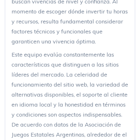
buscan vivencias de nivel y confianza. Al
momento de escoger dónde invertir tu horas
y recursos, resulta fundamental considerar
factores técnicos y funcionales que
garanticen una vivencia óptima.
Este equipo evalúa constantemente las
características que distinguen a las sitios
líderes del mercado. La celeridad de
funcionamiento del sitio web, la variedad de
alternativas disponibles, el soporte al cliente
en idioma local y la honestidad en términos
y condiciones son aspectos indispensables.
De acuerdo con datos de la Asociación de
Juegos Estatales Argentinas, alrededor de el