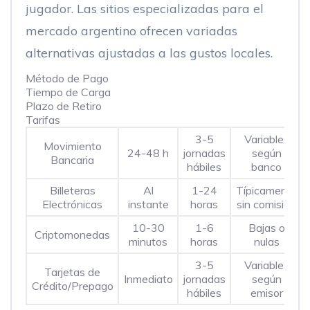
jugador. Las sitios especializadas para el
mercado argentino ofrecen variadas
alternativas ajustadas a las gustos locales.
Método de Pago
Tiempo de Carga
Plazo de Retiro
Tarifas
3-5
Variables
Movimiento
24-48 h
jornadas
según
Bancaria
hábiles
banco
Billeteras
Al
1-24
Típicamente
Electrónicas
instante
horas
sin comisión
10-30
1-6
Bajas o
Criptomonedas
minutos
horas
nulas
3-5
Variables
Tarjetas de
Inmediato
jornadas
según
Crédito/Prepago
hábiles
emisor