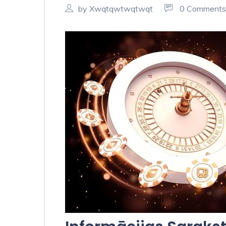
by Xwqtqwtwqtwqt
0 Comments