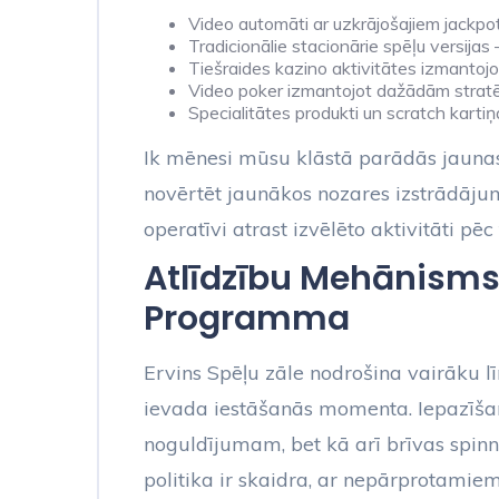
Video automāti ar uzkrājošajiem jackpot
Tradicionālie stacionārie spēļu versijas 
Tiešraides kazino aktivitātes izmantojo
Video poker izmantojot dažādām strat
Specialitātes produkti un scratch karti
Ik mēnesi mūsu klāstā parādās jaunas s
novērtēt jaunākos nozares izstrādājum
operatīvi atrast izvēlēto aktivitāti pēc 
Atlīdzību Mehānisms 
Programma
Ervins Spēļu zāle nodrošina vairāku l
ievada iestāšanās momenta. Iepazīšanā
noguldījumam, bet kā arī brīvas spinn
politika ir skaidra, ar nepārprotami