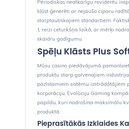
Periodiskas neatkarīgu revidentu insp
kļūst ģenerēti ar nejaušo ciparu radī
starptautiskajiem standartiem. Faktisk
1 reizi ceturkšņa laikā, ar mērķi nod
skaidru godīgumu.
Spēļu Klāsts Plus So
Mūsu casino piedāvājumā pamanīsiet 
produktu starp galvenajiem industrij
pazīstamiem sistēmu izstrādātājiem
korporāciju, Evolūciju Gaming kompān
papildu, kuri nodrošina maksimālu kva
produktā.
Pieprasītākās Izklaides Ka