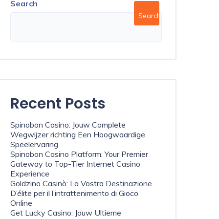
Search
Search
Recent Posts
Spinobon Casino: Jouw Complete
Wegwijzer richting Een Hoogwaardige
Speelervaring
Spinobon Casino Platform: Your Premier
Gateway to Top-Tier Internet Casino
Experience
Goldzino Casinò: La Vostra Destinazione
D’élite per il l’intrattenimento di Gioco
Online
Get Lucky Casino: Jouw Ultieme