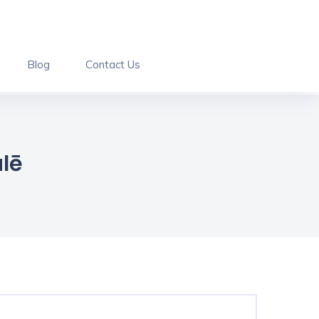
Blog
Contact Us
ulē