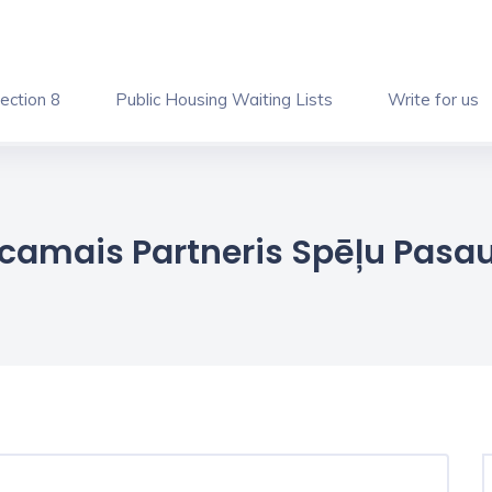
ection 8
Public Housing Waiting Lists
Write for us
icamais Partneris Spēļu Pasa