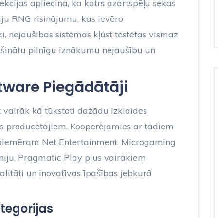
ekcijas apliecina, ka katrs azartspēļu sekas
tāju RNG risinājumu, kas ievēro
i, nejaušības sistēmas kļūst testētas vismaz
rošinātu pilnīgu iznākumu nejaušību un
ftware Piegādātāji
vairāk kā tūkstoti dažādu izklaides
as producētājiem. Kooperējamies ar tādiem
 piemēram Net Entertainment, Microgaming
iju, Pragmatic Play plus vairākiem
litāti un inovatīvas īpašības jebkurā
tegorijas