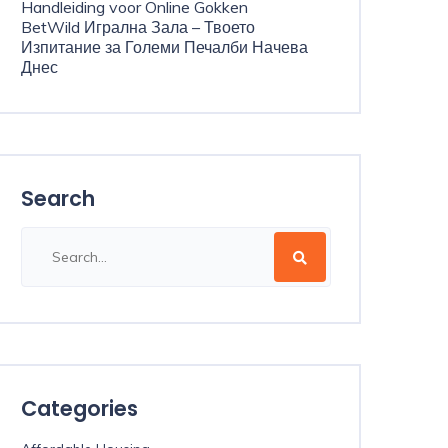
Handleiding voor Online Gokken
BetWild Игрална Зала – Твоето
Изпитание за Големи Печалби Начева
Днес
Search
Categories