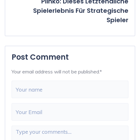
Plinko: Dieses Letztendliche
Spielerlebnis Für Strategische
Spieler
Post Comment
Your email address will not be published.
*