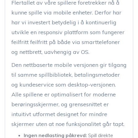
Flertallet av våre spillere foretrekker nå å
kunne spille via mobile enheter. Derfor har
har vi investert betydelig i å kontinuerlig
utvikle en responsiv plattform som fungerer
feilfritt feilfritt på både via smarttelefoner
og nettbrett, uavhengig av OS.
Den nettbaserte mobile versjonen gir tilgang
til samme spillbibliotek, betalingsmetoder
og kundeservice som desktop-versjonen.
Alle spillene er optimalisert for moderne
berøringsskjermer, og grensesnittet er
intuitivt utformet designet for mindre
skjermer uten at noe funksjonalitet går tapt.
Ingen nedlasting påkrevd:
Spill direkte