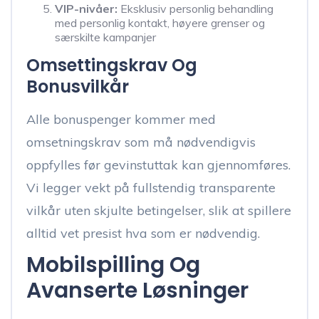
VIP-nivåer:
Eksklusiv personlig behandling
med personlig kontakt, høyere grenser og
særskilte kampanjer
Omsettingskrav Og
Bonusvilkår
Alle bonuspenger kommer med
omsetningskrav som må nødvendigvis
oppfylles før gevinstuttak kan gjennomføres.
Vi legger vekt på fullstendig transparente
vilkår uten skjulte betingelser, slik at spillere
alltid vet presist hva som er nødvendig.
Mobilspilling Og
Avanserte Løsninger