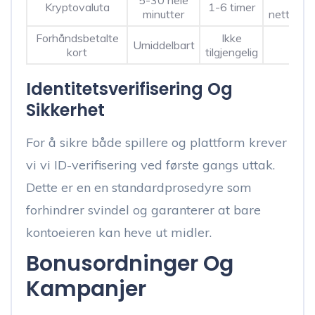
5-30 hele
La
Kryptovaluta
1-6 timer
minutter
nettverk
Forhåndsbetalte
Ikke
Umiddelbart
Grat
kort
tilgjengelig
Identitetsverifisering Og
Sikkerhet
For å sikre både spillere og plattform krever
vi vi ID-verifisering ved første gangs uttak.
Dette er en en standardprosedyre som
forhindrer svindel og garanterer at bare
kontoeieren kan heve ut midler.
Bonusordninger Og
Kampanjer