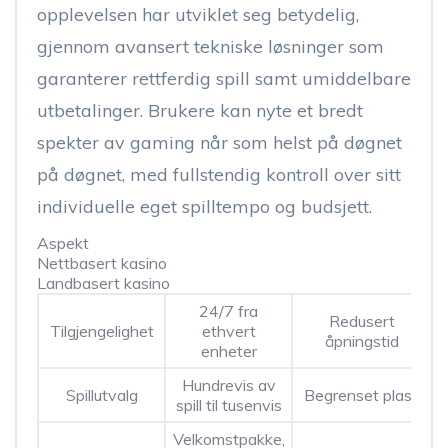
opplevelsen har utviklet seg betydelig,
gjennom avansert tekniske løsninger som
garanterer rettferdig spill samt umiddelbare
utbetalinger. Brukere kan nyte et bredt
spekter av gaming når som helst på døgnet
på døgnet, med fullstendig kontroll over sitt
individuelle eget spilltempo og budsjett.
Aspekt
Nettbasert kasino
Landbasert kasino
24/7 fra
Redusert
Tilgjengelighet
ethvert
åpningstid
enheter
Hundrevis av
Spillutvalg
Begrenset plass
spill til tusenvis
Velkomstpakke,