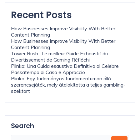
Recent Posts
How Businesses Improve Visibility With Better
Content Planning
How Businesses Improve Visibility With Better
Content Planning
Tower Rush : Le meilleur Guide Exhaustif du
Divertissement de Gaming Réfléchi
Plinko: Una Guida esaustiva Definitiva al Celebre
Passatempo di Caso e Approccio
Plinko: Egy tudományos fundamentumon álló
szerencsejáték, mely átalakította a teljes gambling-
szektort
Search