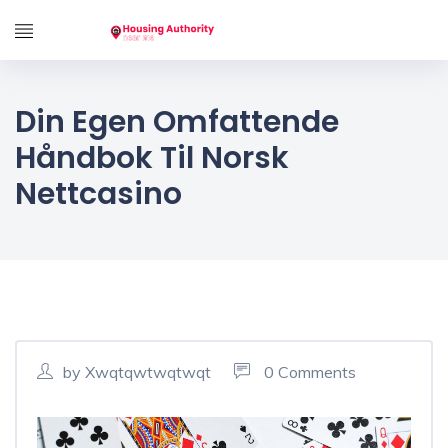
Din Egen Omfattende
Håndbok Til Norsk
Nettcasino
by Xwqtqwtwqtwqt
0 Comments