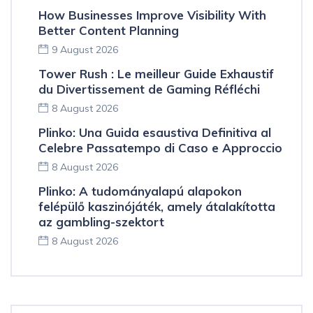
How Businesses Improve Visibility With
Better Content Planning
9 August 2026
Tower Rush : Le meilleur Guide Exhaustif
du Divertissement de Gaming Réfléchi
8 August 2026
Plinko: Una Guida esaustiva Definitiva al
Celebre Passatempo di Caso e Approccio
8 August 2026
Plinko: A tudományalapú alapokon
felépülő kaszinójáték, amely átalakította
az gambling-szektort
8 August 2026