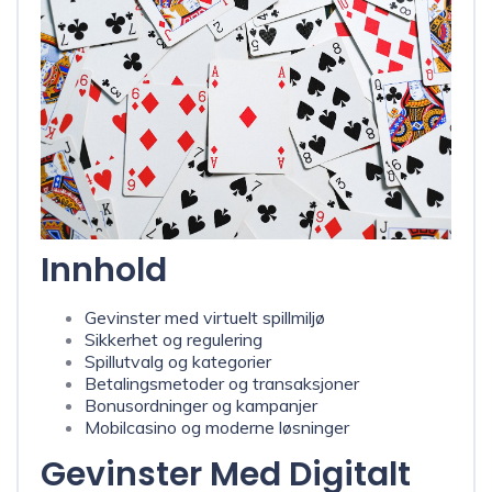
Innhold
Gevinster med virtuelt spillmiljø
Sikkerhet og regulering
Spillutvalg og kategorier
Betalingsmetoder og transaksjoner
Bonusordninger og kampanjer
Mobilcasino og moderne løsninger
Gevinster Med Digitalt