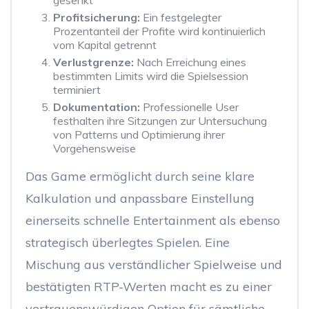
Profitsicherung:
Ein festgelegter
Prozentanteil der Profite wird kontinuierlich
vom Kapital getrennt
Verlustgrenze:
Nach Erreichung eines
bestimmten Limits wird die Spielsession
terminiert
Dokumentation:
Professionelle User
festhalten ihre Sitzungen zur Untersuchung
von Patterns und Optimierung ihrer
Vorgehensweise
Das Game ermöglicht durch seine klare
Kalkulation und anpassbare Einstellung
einerseits schnelle Entertainment als ebenso
strategisch überlegtes Spielen. Eine
Mischung aus verständlicher Spielweise und
bestätigten RTP-Werten macht es zu einer
vertrauenswürdigen Option für sämtliche