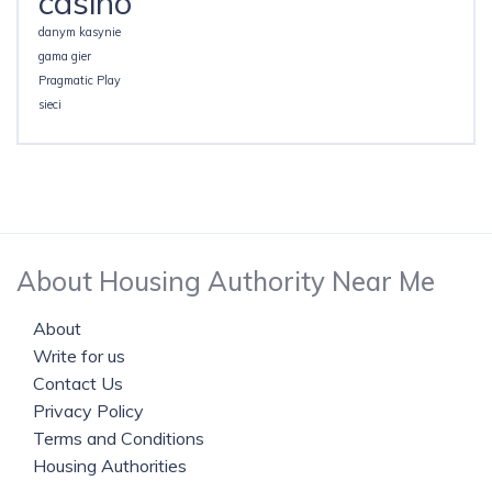
casino
danym kasynie
gama gier
Pragmatic Play
sieci
About Housing Authority Near Me
About
Write for us
Contact Us
Privacy Policy
Terms and Conditions
Housing Authorities