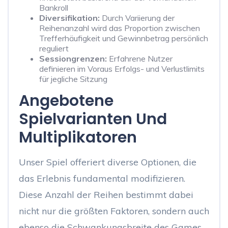
Bankroll
Diversifikation:
Durch Variierung der
Reihenanzahl wird das Proportion zwischen
Trefferhäufigkeit und Gewinnbetrag persönlich
reguliert
Sessiongrenzen:
Erfahrene Nutzer
definieren im Voraus Erfolgs- und Verlustlimits
für jegliche Sitzung
Angebotene
Spielvarianten Und
Multiplikatoren
Unser Spiel offeriert diverse Optionen, die
das Erlebnis fundamental modifizieren.
Diese Anzahl der Reihen bestimmt dabei
nicht nur die größten Faktoren, sondern auch
ebenso die Schwankungsbreite des Games.