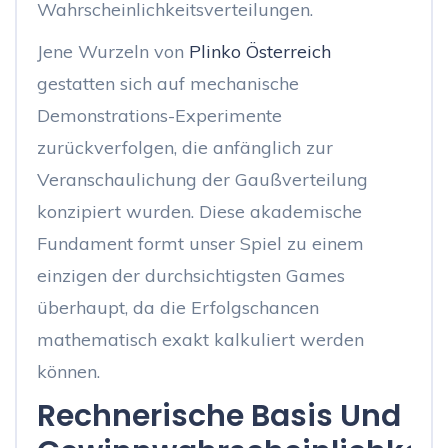
Wahrscheinlichkeitsverteilungen.
Jene Wurzeln von
Plinko Österreich
gestatten sich auf mechanische
Demonstrations-Experimente
zurückverfolgen, die anfänglich zur
Veranschaulichung der Gaußverteilung
konzipiert wurden. Diese akademische
Fundament formt unser Spiel zu einem
einzigen der durchsichtigsten Games
überhaupt, da die Erfolgschancen
mathematisch exakt kalkuliert werden
können.
Rechnerische Basis Und