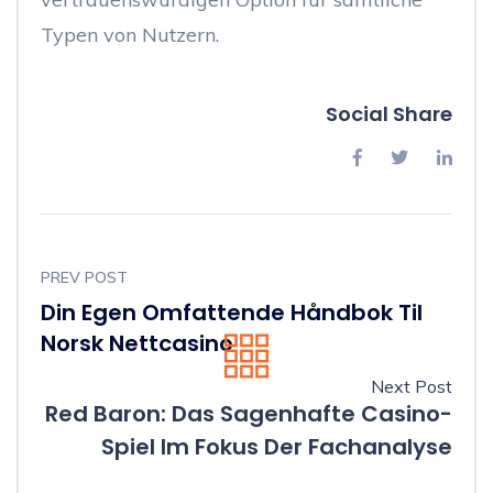
Typen von Nutzern.
Social Share
PREV POST
Din Egen Omfattende Håndbok Til
Norsk Nettcasino
Next Post
Red Baron: Das Sagenhafte Casino-
Spiel Im Fokus Der Fachanalyse