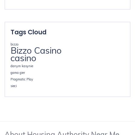
Tags Cloud
bizzo
Bizzo Casino
casino
danym kasynie
gama gier
Pragmatic Play
sieci
About Housing Authority Near Me