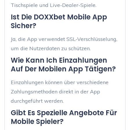
Tischspiele und Live-Dealer-Spiele.
Ist Die DOXXbet Mobile App
Sicher?
Ja, die App verwendet SSL-Verschlüsselung,
um die Nutzerdaten zu schützen.
Wie Kann Ich Einzahlungen
Auf Der Mobilen App Tätigen?
Einzahlungen können über verschiedene
Zahlungsmethoden direkt in der App
durchgeführt werden.
Gibt Es Spezielle Angebote Für
Mobile Spieler?