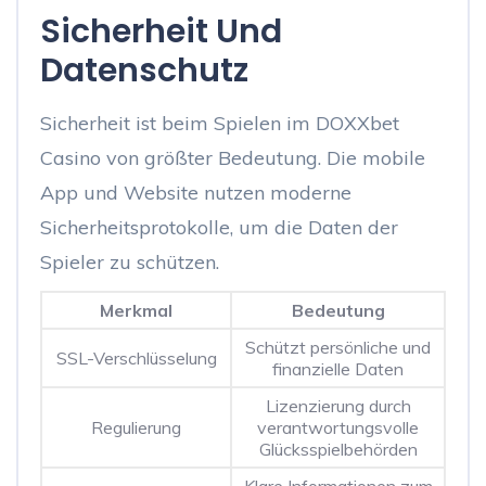
Sicherheit Und
Datenschutz
Sicherheit ist beim Spielen im DOXXbet
Casino von größter Bedeutung. Die mobile
App und Website nutzen moderne
Sicherheitsprotokolle, um die Daten der
Spieler zu schützen.
Merkmal
Bedeutung
Schützt persönliche und
SSL-Verschlüsselung
finanzielle Daten
Lizenzierung durch
Regulierung
verantwortungsvolle
Glücksspielbehörden