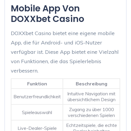
Mobile App Von
DOXXbet Casino
DOXXbet Casino bietet eine eigene mobile
App, die für Android- und iOS-Nutzer
verfügbar ist. Diese App bietet eine Vielzahl
von Funktionen, die das Spielerlebnis
verbessern.
Funktion
Beschreibung
Intuitive Navigation mit
Benutzerfreundlichkeit
übersichtlichem Design
Zugang zu über 1000
Spieleauswahl
verschiedenen Spielen
Echtzeitspiele, die echte
Live-Dealer-Spiele