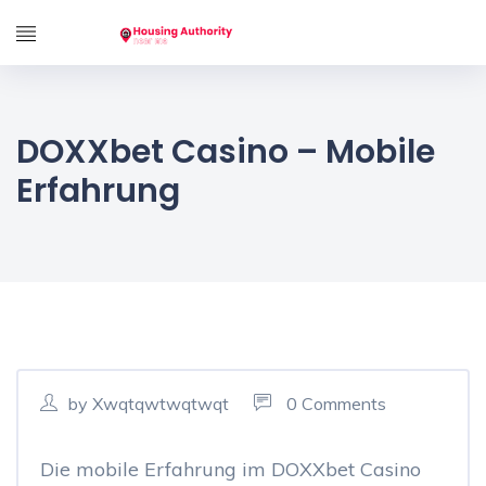
DOXXbet Casino – Mobile
Erfahrung
by Xwqtqwtwqtwqt
0 Comments
Die mobile Erfahrung im DOXXbet Casino