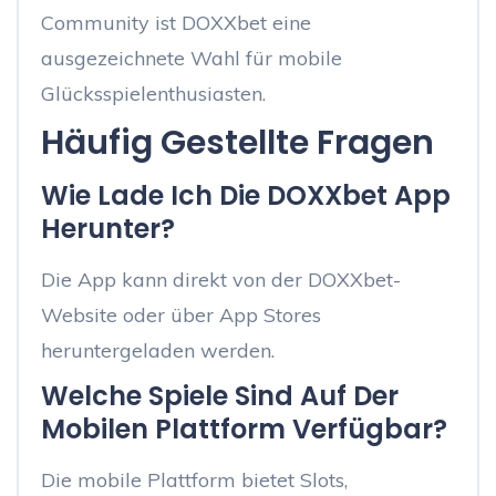
Community ist DOXXbet eine
ausgezeichnete Wahl für mobile
Glücksspielenthusiasten.
Häufig Gestellte Fragen
Wie Lade Ich Die DOXXbet App
Herunter?
Die App kann direkt von der DOXXbet-
Website oder über App Stores
heruntergeladen werden.
Welche Spiele Sind Auf Der
Mobilen Plattform Verfügbar?
Die mobile Plattform bietet Slots,