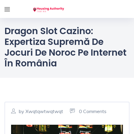
Dragon Slot Cazino:
Expertiza Supremă De
Jocuri De Noroc Pe Internet
În România
by Xwqtqwtwqtwqt
0 Comments