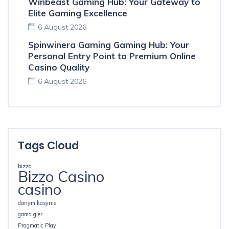
Winbeast Gaming Hub: Your Gateway to
Elite Gaming Excellence
6 August 2026
Spinwinera Gaming Gaming Hub: Your
Personal Entry Point to Premium Online
Casino Quality
6 August 2026
Tags Cloud
bizzo
Bizzo Casino
casino
danym kasynie
gama gier
Pragmatic Play