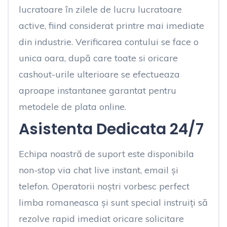
lucratoare în zilele de lucru lucratoare
active, fiind considerat printre mai imediate
din industrie. Verificarea contului se face o
unica oara, după care toate si oricare
cashout-urile ulterioare se efectueaza
aproape instantanee garantat pentru
metodele de plata online.
Asistenta Dedicata 24/7
Echipa noastră de suport este disponibila
non-stop via chat live instant, email și
telefon. Operatorii noștri vorbesc perfect
limba romaneasca și sunt special instruiți să
rezolve rapid imediat oricare solicitare