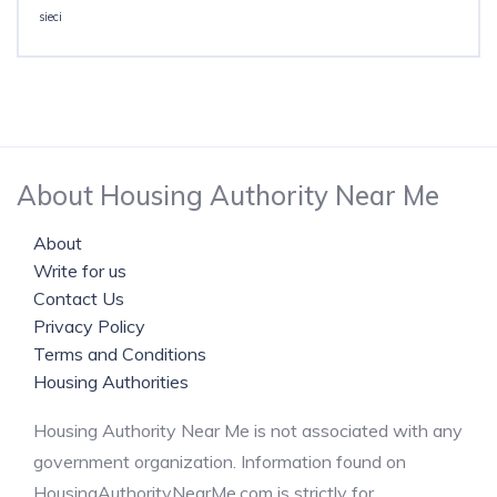
sieci
About Housing Authority Near Me
About
Write for us
Contact Us
Privacy Policy
Terms and Conditions
Housing Authorities
Housing Authority Near Me is not associated with any
government organization. Information found on
HousingAuthorityNearMe.com is strictly for