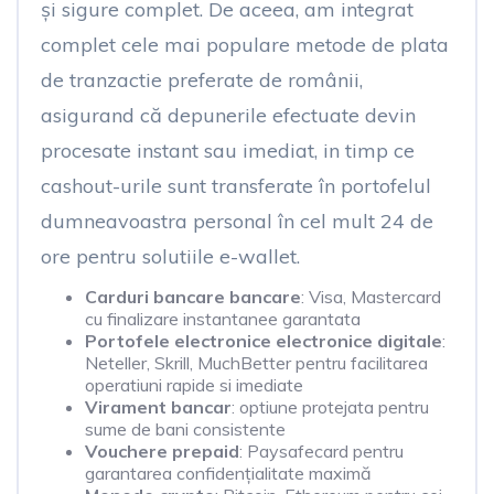
și sigure complet. De aceea, am integrat
complet cele mai populare metode de plata
de tranzactie preferate de românii,
asigurand că depunerile efectuate devin
procesate instant sau imediat, in timp ce
cashout-urile sunt transferate în portofelul
dumneavoastra personal în cel mult 24 de
ore pentru solutiile e-wallet.
Carduri bancare bancare
: Visa, Mastercard
cu finalizare instantanee garantata
Portofele electronice electronice digitale
:
Neteller, Skrill, MuchBetter pentru facilitarea
operatiuni rapide si imediate
Virament bancar
: optiune protejata pentru
sume de bani consistente
Vouchere prepaid
: Paysafecard pentru
garantarea confidențialitate maximă