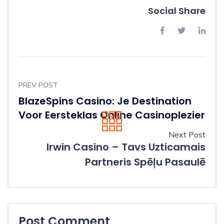
Social Share
PREV POST
BlazeSpins Casino: Je Destination
Voor Eersteklas Online Casinoplezier
Next Post
Irwin Casino – Tavs Uzticamais
Partneris Spēļu Pasaulē
Post Comment