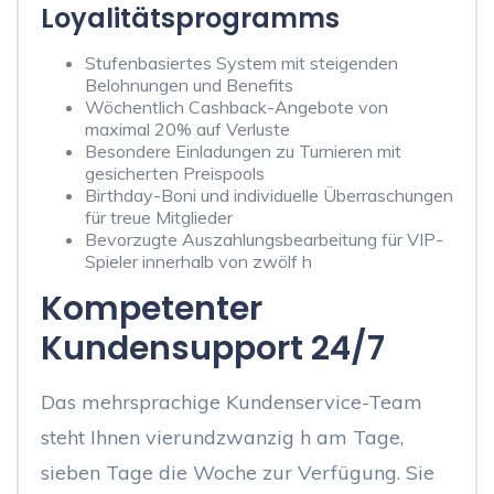
Loyalitätsprogramms
Stufenbasiertes System mit steigenden
Belohnungen und Benefits
Wöchentlich Cashback-Angebote von
maximal 20% auf Verluste
Besondere Einladungen zu Turnieren mit
gesicherten Preispools
Birthday-Boni und individuelle Überraschungen
für treue Mitglieder
Bevorzugte Auszahlungsbearbeitung für VIP-
Spieler innerhalb von zwölf h
Kompetenter
Kundensupport 24/7
Das mehrsprachige Kundenservice-Team
steht Ihnen vierundzwanzig h am Tage,
sieben Tage die Woche zur Verfügung. Sie