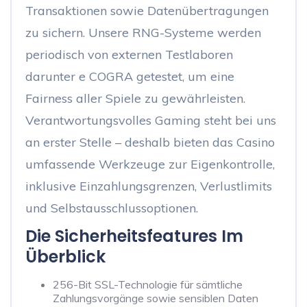
Transaktionen sowie Datenübertragungen
zu sichern. Unsere RNG-Systeme werden
periodisch von externen Testlaboren
darunter e COGRA getestet, um eine
Fairness aller Spiele zu gewährleisten.
Verantwortungsvolles Gaming steht bei uns
an erster Stelle – deshalb bieten das Casino
umfassende Werkzeuge zur Eigenkontrolle,
inklusive Einzahlungsgrenzen, Verlustlimits
und Selbstausschlussoptionen.
Die Sicherheitsfeatures Im
Überblick
256-Bit SSL-Technologie für sämtliche
Zahlungsvorgänge sowie sensiblen Daten