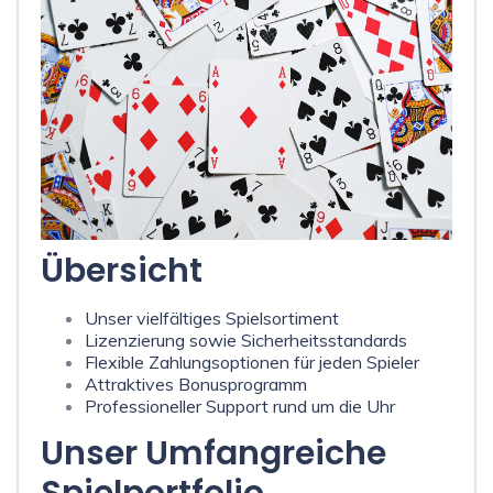
Übersicht
Unser vielfältiges Spielsortiment
Lizenzierung sowie Sicherheitsstandards
Flexible Zahlungsoptionen für jeden Spieler
Attraktives Bonusprogramm
Professioneller Support rund um die Uhr
Unser Umfangreiche