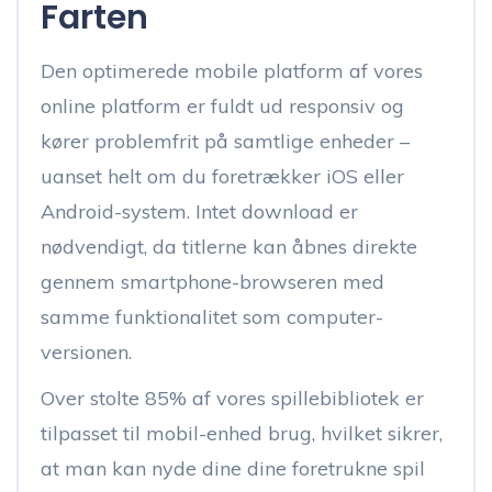
Farten
Den optimerede mobile platform af vores
online platform er fuldt ud responsiv og
kører problemfrit på samtlige enheder –
uanset helt om du foretrækker iOS eller
Android-system. Intet download er
nødvendigt, da titlerne kan åbnes direkte
gennem smartphone-browseren med
samme funktionalitet som computer-
versionen.
Over stolte 85% af vores spillebibliotek er
tilpasset til mobil-enhed brug, hvilket sikrer,
at man kan nyde dine dine foretrukne spil