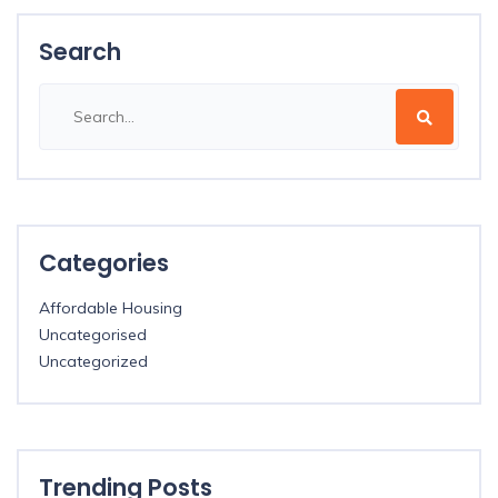
Search
Categories
Affordable Housing
Uncategorised
Uncategorized
Trending Posts