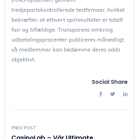
tredjepartskontrollerede testfirmaer, hvilket
bekræfter, at ethvert spilresultater er totalt
fair og tilfældige. Transparens omkring
udbetalingsprocenter publiceres månedligt,
så medlemmer kan bedømme deres odds
objektivt.
Social Share
PREV POST
CasinoLab – Vår Ultimate