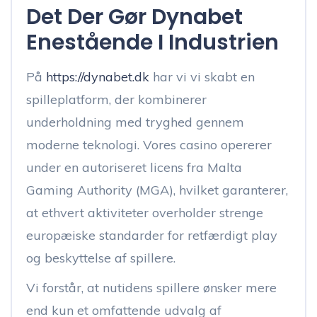
Det Der Gør Dynabet
Enestående I Industrien
På
https://dynabet.dk
har vi vi skabt en
spilleplatform, der kombinerer
underholdning med tryghed gennem
moderne teknologi. Vores casino opererer
under en autoriseret licens fra Malta
Gaming Authority (MGA), hvilket garanterer,
at ethvert aktiviteter overholder strenge
europæiske standarder for retfærdigt play
og beskyttelse af spillere.
Vi forstår, at nutidens spillere ønsker mere
end kun et omfattende udvalg af