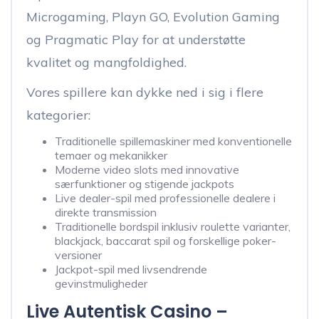
Microgaming, Playn GO, Evolution Gaming
og Pragmatic Play for at understøtte
kvalitet og mangfoldighed.
Vores spillere kan dykke ned i sig i flere
kategorier:
Traditionelle spillemaskiner med konventionelle
temaer og mekanikker
Moderne video slots med innovative
særfunktioner og stigende jackpots
Live dealer-spil med professionelle dealere i
direkte transmission
Traditionelle bordspil inklusiv roulette varianter,
blackjack, baccarat spil og forskellige poker-
versioner
Jackpot-spil med livsendrende
gevinstmuligheder
Live Autentisk Casino –