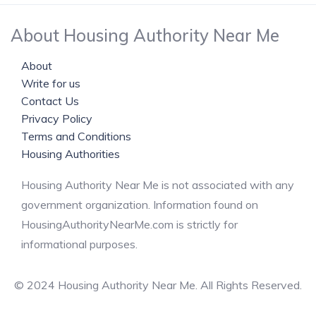
About Housing Authority Near Me
About
Write for us
Contact Us
Privacy Policy
Terms and Conditions
Housing Authorities
Housing Authority Near Me is not associated with any
government organization. Information found on
HousingAuthorityNearMe.com is strictly for
informational purposes.
© 2024 Housing Authority Near Me. All Rights Reserved.