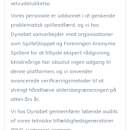
selvudelukkelse.
Vores personale er uddannet i at genkende
problematisk spilleadfærd, og vi hos
Dynabet samarbejder med organisationer
som SpilleStoppet og Foreningen Anonyme
Spillere for at tilbyde ekspert rådgivning.
Mindreårige har absolut ingen adgang til
denne platformen, og vi anvender
avancerede verificeringsmetoder til at
strengt håndhæve aldersbegrænsningen på
atten års år.
Vi hos Dynabet gennemfører løbende audits
af vores tekniske tilfældighedsgeneratorer
(RNG-systemer) gennem