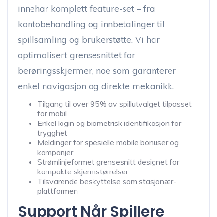
innehar komplett feature-set – fra
kontobehandling og innbetalinger til
spillsamling og brukerstøtte. Vi har
optimalisert grensesnittet for
berøringsskjermer, noe som garanterer
enkel navigasjon og direkte mekanikk.
Tilgang til over 95% av spillutvalget tilpasset
for mobil
Enkel login og biometrisk identifikasjon for
trygghet
Meldinger for spesielle mobile bonuser og
kampanjer
Strømlinjeformet grensesnitt designet for
kompakte skjermstørrelser
Tilsvarende beskyttelse som stasjonær-
plattformen
Support Når Spillere