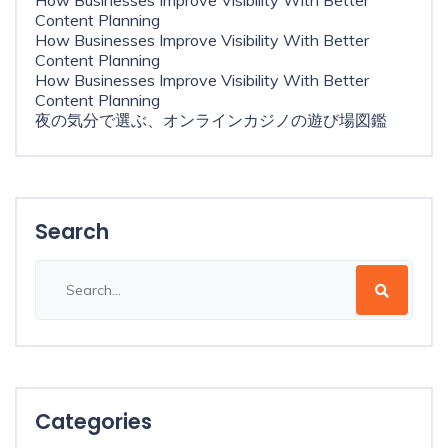
Content Planning
How Businesses Improve Visibility With Better
Content Planning
How Businesses Improve Visibility With Better
Content Planning
夜の気分で選ぶ、オンラインカジノの遊び場図鑑
Search
Categories