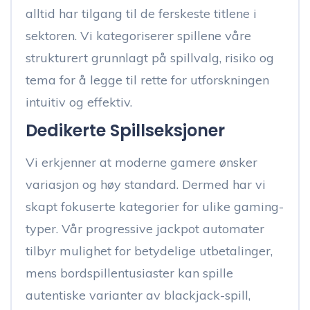
alltid har tilgang til de ferskeste titlene i
sektoren. Vi kategoriserer spillene våre
strukturert grunnlagt på spillvalg, risiko og
tema for å legge til rette for utforskningen
intuitiv og effektiv.
Dedikerte Spillseksjoner
Vi erkjenner at moderne gamere ønsker
variasjon og høy standard. Dermed har vi
skapt fokuserte kategorier for ulike gaming-
typer. Vår progressive jackpot automater
tilbyr mulighet for betydelige utbetalinger,
mens bordspillentusiaster kan spille
autentiske varianter av blackjack-spill,