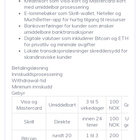
Kredittkort som Visa-kort og Mastercard-kort
med umiddelbar prosessering
E-lommebøker som Skrill-wallet, Neteller og
MuchBetter-app for hurtig tilgang til ressurser
Bankoverføringer for kunder som ønsker
umiddelbare banktransaksjoner
Digitale valutaer som inkluderer Bitcoin og ETH
for privatliv og minimale avgifter
Lokale transaksjonsløsninger skreddersydd for
skandinaviske kunder
Betalingsløsning
Innskuddsprosessering
Withdrawal-tid
Minimum innskudd
Gebyr
Visa og
3 til 5
100
Umiddelbart
Gratis
Mastercard
virkedager
NOK
innen 24
100
Uten
Skrill
Direkte
timer
NOK
gebyr
rundt 20
1 til 3
200
0
Bitcoin