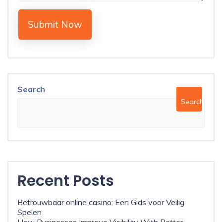
Submit Now
Search
Search
Recent Posts
Betrouwbaar online casino: Een Gids voor Veilig
Spelen
How Businesses Improve Visibility With Better