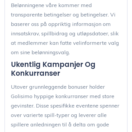
Belønningene våre kommer med
transparente betingelser og betingelser. Vi
baserer oss på oppriktig informasjon om
innsatskrav, spillbidrag og utløpsdatoer, slik
at medlemmer kan fatte velinformerte valg
om sine belønningsvalg.
Ukentlig Kampanjer Og
Konkurranser
Utover grunnleggende bonuser holder
Golisimo hyppige konkurranser med store
gevinster. Disse spesifikke eventene spenner
over varierte spill-typer og leverer alle
spillere anledningen til å delta om gode