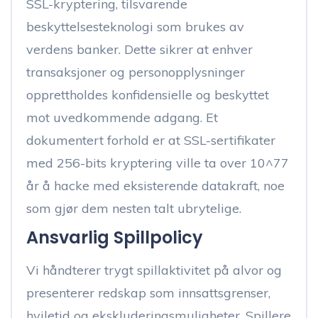
SSL-kryptering, tilsvarende
beskyttelsesteknologi som brukes av
verdens banker. Dette sikrer at enhver
transaksjoner og personopplysninger
opprettholdes konfidensielle og beskyttet
mot uvedkommende adgang. Et
dokumentert forhold er at SSL-sertifikater
med 256-bits kryptering ville ta over 10^77
år å hacke med eksisterende datakraft, noe
som gjør dem nesten talt ubrytelige.
Ansvarlig Spillpolicy
Vi håndterer trygt spillaktivitet på alvor og
presenterer redskap som innsattsgrenser,
hviletid og ekskluderingsmuligheter. Spillere