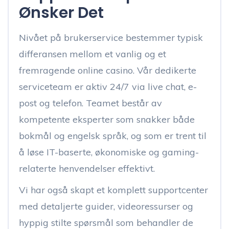
Ønsker Det
Nivået på brukerservice bestemmer typisk
differansen mellom et vanlig og et
fremragende online casino. Vår dedikerte
serviceteam er aktiv 24/7 via live chat, e-
post og telefon. Teamet består av
kompetente eksperter som snakker både
bokmål og engelsk språk, og som er trent til
å løse IT-baserte, økonomiske og gaming-
relaterte henvendelser effektivt.
Vi har også skapt et komplett supportcenter
med detaljerte guider, videoressurser og
hyppig stilte spørsmål som behandler de