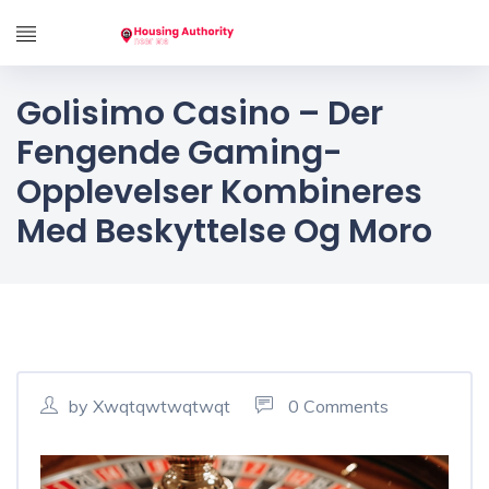
Golisimo Casino – Der
Fengende Gaming-
Opplevelser Kombineres
Med Beskyttelse Og Moro
by Xwqtqwtwqtwqt
0 Comments